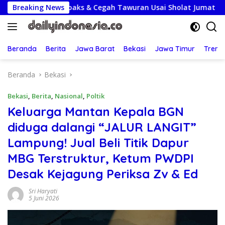
Langsung
k Hoaks & Cegah Tawuran Usai Sholat Jumat
Breaking News
Lepas Kon
ke
konten
Beranda
Berita
Jawa Barat
Bekasi
Jawa Timur
Treng
Beranda
Bekasi
Bekasi
,
Berita
,
Nasional
,
Poltik
Keluarga Mantan Kepala BGN
diduga dalangi “JALUR LANGIT”
Lampung! Jual Beli Titik Dapur
MBG Terstruktur, Ketum PWDPI
Desak Kejagung Periksa Zv & Ed
Sri Haryati
5 Juni 2026