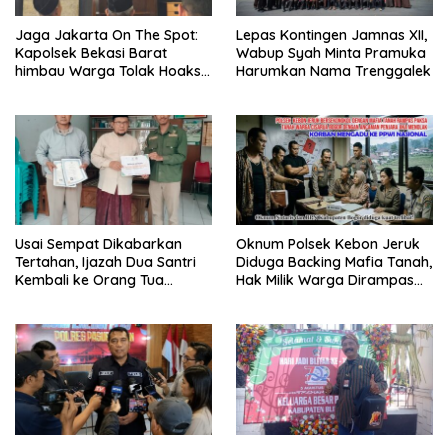
Jaga Jakarta On The Spot:
Lepas Kontingen Jamnas XII,
Kapolsek Bekasi Barat
Wabup Syah Minta Pramuka
himbau Warga Tolak Hoaks
Harumkan Nama Trenggalek
& Cegah Tawuran Usai
Sholat Jumat
Usai Sempat Dikabarkan
Oknum Polsek Kebon Jeruk
Tertahan, Ijazah Dua Santri
Diduga Backing Mafia Tanah,
Kembali ke Orang Tua
Hak Milik Warga Dirampas
Secara Cuma-cuma
Lewat Paksaan