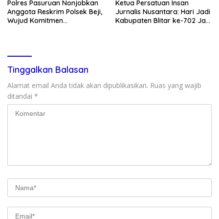
Polres Pasuruan Nonjobkan
Ketua Persatuan Insan
Anggota Reskrim Polsek Beji,
Jurnalis Nusantara: Hari Jadi
Wujud Komitmen
Kabupaten Blitar ke-702 Jadi
Transparansi Penanganan
Momentum Perkuat Sinergi
Dugaan Penganiayaan
Pembangunan
Tinggalkan Balasan
Alamat email Anda tidak akan dipublikasikan.
Ruas yang wajib
ditandai
*