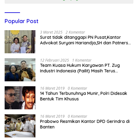
Popular Post
3 Maret 2025
2 Komentar
Surat tidak ditanggapi PN Pusat,Kantor
Advokat Suryani Hariandja,SH dan Patners
Bikin Pengaduan ke Mahkamah Agung RI
12 Februari 2025
1 Komentar
Team Kuasa Hukum Karyawan PT. Zug
Industri Indonesia (Pailit) Masih Terus
Memperjuangkan Hak Karyawan di
Pengadilan Negeri Jakarta Pusat
16 Maret 2019
0 Komentar
14 Tahun Terbunuhnya Munir, Polri Didesak
Bentuk Tim Khusus
16 Maret 2019
0 Komentar
Prabowo Resmikan Kantor DPD Gerindra di
Banten