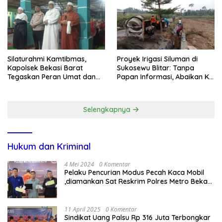
Silaturahmi Kamtibmas,
Proyek Irigasi Siluman di
Kapolsek Bekasi Barat
Sukosewu Blitar: Tanpa
Tegaskan Peran Umat dan
Papan Informasi, Abaikan K3,
Keluarga Kunci Jaga
dan Terkesan Lempar
Kondusivitas Wilayah
Tanggung Jawab
Selengkapnya
Hukum dan Kriminal
4 Mei 2024
0 Komentar
Pelaku Pencurian Modus Pecah Kaca Mobil
,diamankan Sat Reskrim Polres Metro Bekasi
Kota
11 April 2025
0 Komentar
Sindikat Uang Palsu Rp 316 Juta Terbongkar