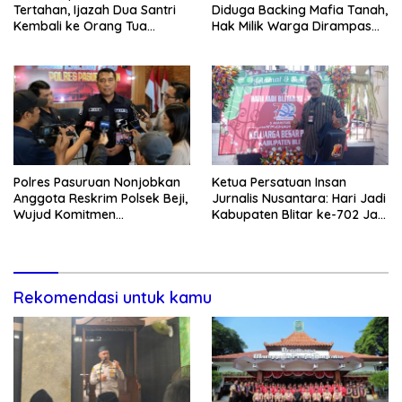
Tertahan, Ijazah Dua Santri
Diduga Backing Mafia Tanah,
Kembali ke Orang Tua
Hak Milik Warga Dirampas
Secara Cuma-cuma
Lewat Paksaan
Polres Pasuruan Nonjobkan
Ketua Persatuan Insan
Anggota Reskrim Polsek Beji,
Jurnalis Nusantara: Hari Jadi
Wujud Komitmen
Kabupaten Blitar ke-702 Jadi
Transparansi Penanganan
Momentum Perkuat Sinergi
Dugaan Penganiayaan
Pembangunan
Rekomendasi untuk kamu