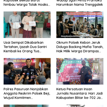
Kapolsek Bekasi Barat
Wabup Syah Minta Pramuka
himbau Warga Tolak Hoaks
Harumkan Nama Trenggalek
& Cegah Tawuran Usai
Sholat Jumat
Usai Sempat Dikabarkan
Oknum Polsek Kebon Jeruk
Tertahan, Ijazah Dua Santri
Diduga Backing Mafia Tanah,
Kembali ke Orang Tua
Hak Milik Warga Dirampas
Secara Cuma-cuma
Lewat Paksaan
Polres Pasuruan Nonjobkan
Ketua Persatuan Insan
Anggota Reskrim Polsek Beji,
Jurnalis Nusantara: Hari Jadi
Wujud Komitmen
Kabupaten Blitar ke-702 Jadi
Transparansi Penanganan
Momentum Perkuat Sinergi
Dugaan Penganiayaan
Pembangunan