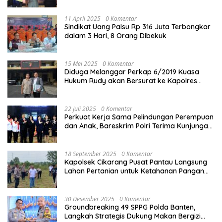
11 April 2025
0 Komentar
Sindikat Uang Palsu Rp 316 Juta Terbongkar
dalam 3 Hari, 8 Orang Dibekuk
15 Mei 2025
0 Komentar
Diduga Melanggar Perkap 6/2019 Kuasa
Hukum Rudy akan Bersurat ke Kapolres
Bandung Kota .
22 Juli 2025
0 Komentar
Perkuat Kerja Sama Pelindungan Perempuan
dan Anak, Bareskrim Polri Terima Kunjungan
Delegasi Kepolisian nasional Korea Selatan
18 September 2025
0 Komentar
Kapolsek Cikarang Pusat Pantau Langsung
Lahan Pertanian untuk Ketahanan Pangan
Nasional
30 Desember 2025
0 Komentar
Groundbreaking 49 SPPG Polda Banten,
Langkah Strategis Dukung Makan Bergizi