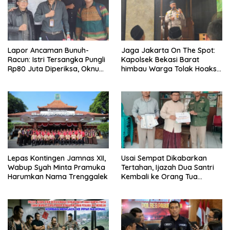
Lapor Ancaman Bunuh-
Jaga Jakarta On The Spot:
Racun: Istri Tersangka Pungli
Kapolsek Bekasi Barat
Rp80 Juta Diperiksa, Oknum
himbau Warga Tolak Hoaks
G Mengaku Utusan Kadis
& Cegah Tawuran Usai
Disdagperin
Sholat Jumat
Lepas Kontingen Jamnas XII,
Usai Sempat Dikabarkan
Wabup Syah Minta Pramuka
Tertahan, Ijazah Dua Santri
Harumkan Nama Trenggalek
Kembali ke Orang Tua
Secara Cuma-cuma