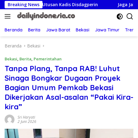
Langsung
 Utusan Kadis Disdagperin
Breaking News
Jaga Jakarta On The Spot: 
ke
konten
Beranda
Berita
Jawa Barat
Bekasi
Jawa Timur
Treng
Beranda
Bekasi
Bekasi
,
Berita
,
Pemerintahan
Tanpa Plang, Tanpa RAB! Luhut
Sinaga Bongkar Dugaan Proyek
Bagian Umum Pemkab Bekasi
Dikerjakan Asal-asalan “Pakai Kira-
kira”
Sri Haryati
2 Juni 2026