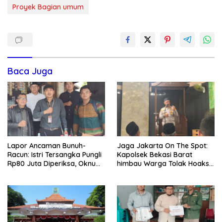
Proyek Bagian umum
Baca Juga
Lapor Ancaman Bunuh-
Jaga Jakarta On The Spot:
Racun: Istri Tersangka Pungli
Kapolsek Bekasi Barat
Rp80 Juta Diperiksa, Oknum
himbau Warga Tolak Hoaks
G Mengaku Utusan Kadis
& Cegah Tawuran Usai
Disdagperin
Sholat Jumat