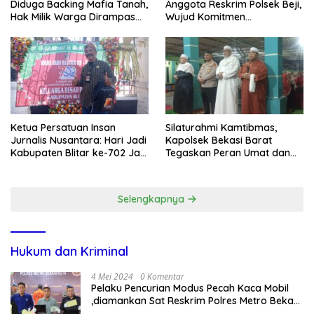
Diduga Backing Mafia Tanah,
Anggota Reskrim Polsek Beji,
Hak Milik Warga Dirampas
Wujud Komitmen
Lewat Paksaan
Transparansi Penanganan
Dugaan Penganiayaan
Ketua Persatuan Insan
Silaturahmi Kamtibmas,
Jurnalis Nusantara: Hari Jadi
Kapolsek Bekasi Barat
Kabupaten Blitar ke-702 Jadi
Tegaskan Peran Umat dan
Momentum Perkuat Sinergi
Keluarga Kunci Jaga
Pembangunan
Kondusivitas Wilayah
Selengkapnya
Hukum dan Kriminal
4 Mei 2024
0 Komentar
Pelaku Pencurian Modus Pecah Kaca Mobil
,diamankan Sat Reskrim Polres Metro Bekasi
Kota