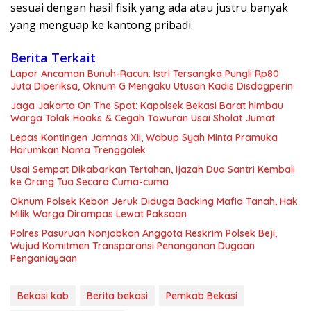
sesuai dengan hasil fisik yang ada atau justru banyak
yang menguap ke kantong pribadi.
Berita Terkait
Lapor Ancaman Bunuh-Racun: Istri Tersangka Pungli Rp80
Juta Diperiksa, Oknum G Mengaku Utusan Kadis Disdagperin
Jaga Jakarta On The Spot: Kapolsek Bekasi Barat himbau
Warga Tolak Hoaks & Cegah Tawuran Usai Sholat Jumat
Lepas Kontingen Jamnas XII, Wabup Syah Minta Pramuka
Harumkan Nama Trenggalek
Usai Sempat Dikabarkan Tertahan, Ijazah Dua Santri Kembali
ke Orang Tua Secara Cuma-cuma
Oknum Polsek Kebon Jeruk Diduga Backing Mafia Tanah, Hak
Milik Warga Dirampas Lewat Paksaan
Polres Pasuruan Nonjobkan Anggota Reskrim Polsek Beji,
Wujud Komitmen Transparansi Penanganan Dugaan
Penganiayaan
Bekasi kab
Berita bekasi
Pemkab Bekasi