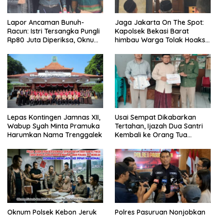
Lapor Ancaman Bunuh-
Jaga Jakarta On The Spot:
Racun: Istri Tersangka Pungli
Kapolsek Bekasi Barat
Rp80 Juta Diperiksa, Oknum
himbau Warga Tolak Hoaks
G Mengaku Utusan Kadis
& Cegah Tawuran Usai
Disdagperin
Sholat Jumat
Lepas Kontingen Jamnas XII,
Usai Sempat Dikabarkan
Wabup Syah Minta Pramuka
Tertahan, Ijazah Dua Santri
Harumkan Nama Trenggalek
Kembali ke Orang Tua
Secara Cuma-cuma
Oknum Polsek Kebon Jeruk
Polres Pasuruan Nonjobkan