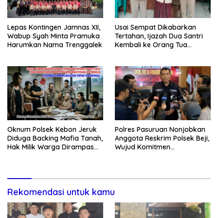
Lepas Kontingen Jamnas XII,
Usai Sempat Dikabarkan
Wabup Syah Minta Pramuka
Tertahan, Ijazah Dua Santri
Harumkan Nama Trenggalek
Kembali ke Orang Tua
Secara Cuma-cuma
Oknum Polsek Kebon Jeruk
Polres Pasuruan Nonjobkan
Diduga Backing Mafia Tanah,
Anggota Reskrim Polsek Beji,
Hak Milik Warga Dirampas
Wujud Komitmen
Lewat Paksaan
Transparansi Penanganan
Dugaan Penganiayaan
Rekomendasi untuk kamu