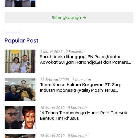
Gratis
Selengkapnya
Popular Post
3 Maret 2025
2 Komentar
Surat tidak ditanggapi PN Pusat,Kantor
Advokat Suryani Hariandja,SH dan Patners
Bikin Pengaduan ke Mahkamah Agung RI
12 Februari 2025
1 Komentar
Team Kuasa Hukum Karyawan PT. Zug
Industri Indonesia (Pailit) Masih Terus
Memperjuangkan Hak Karyawan di
Pengadilan Negeri Jakarta Pusat
16 Maret 2019
0 Komentar
14 Tahun Terbunuhnya Munir, Polri Didesak
Bentuk Tim Khusus
16 Maret 2019
0 Komentar