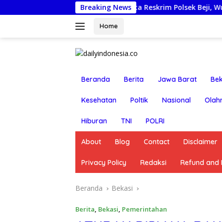
Langsung
uruan Nonjobkan Anggota Reskrim Polsek Beji, Wujud Komitme
Breaking News
ke
konten
Home
Beranda
Berita
Jawa Barat
Bek
Kesehatan
Poltik
Nasional
Olah
Hiburan
TNI
POLRI
About
Blog
Contact
Disclaimer
Privacy Policy
Redaksi
Refund and R
Beranda
Bekasi
Berita
,
Bekasi
,
Pemerintahan