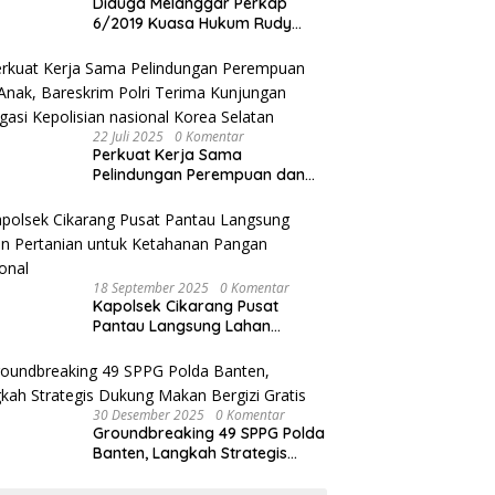
Diduga Melanggar Perkap
6/2019 Kuasa Hukum Rudy
akan Bersurat ke Kapolres
Bandung Kota .
22 Juli 2025
0 Komentar
Perkuat Kerja Sama
Pelindungan Perempuan dan
Anak, Bareskrim Polri Terima
Kunjungan Delegasi Kepolisian
nasional Korea Selatan
18 September 2025
0 Komentar
Kapolsek Cikarang Pusat
Pantau Langsung Lahan
Pertanian untuk Ketahanan
Pangan Nasional
30 Desember 2025
0 Komentar
Groundbreaking 49 SPPG Polda
Banten, Langkah Strategis
Dukung Makan Bergizi Gratis