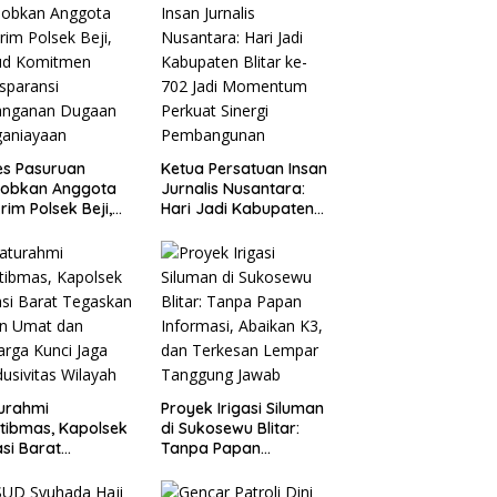
es Pasuruan
Ketua Persatuan Insan
jobkan Anggota
Jurnalis Nusantara:
rim Polsek Beji,
Hari Jadi Kabupaten
ud Komitmen
Blitar ke-702 Jadi
sparansi
Momentum Perkuat
anganan Dugaan
Sinergi Pembangunan
ganiayaan
turahmi
Proyek Irigasi Siluman
tibmas, Kapolsek
di Sukosewu Blitar:
si Barat
Tanpa Papan
askan Peran Umat
Informasi, Abaikan K3,
Keluarga Kunci
dan Terkesan Lempar