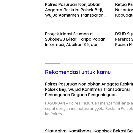
Polres Pasuruan Nonjobkan
Ketua Pe
Anggota Reskrim Polsek Beji,
Nusantar
Wujud Komitmen Transparansi
Kabupate
Penanganan Dugaan
Momentum
Penganiayaan
Pemban
Proyek Irigasi Siluman di
RSUD Syu
Sukosewu Blitar: Tanpa Papan
Pererat 
Informasi, Abaikan K3, dan
Pasien M
Terkesan Lempar Tanggung
Kunjung
Jawab
Rekomendasi untuk kamu
Polres Pasuruan Nonjobkan Anggota Reskr
Polsek Beji, Wujud Komitmen Transparansi
Penanganan Dugaan Penganiayaan
PASURUAN – Polres Pasuruan mengambil langk
cepat dengan memutasi anggota Reskrim Polsek 
ke Polres…
Silaturahmi Kamtibmas, Kapolsek Bekasi Ba