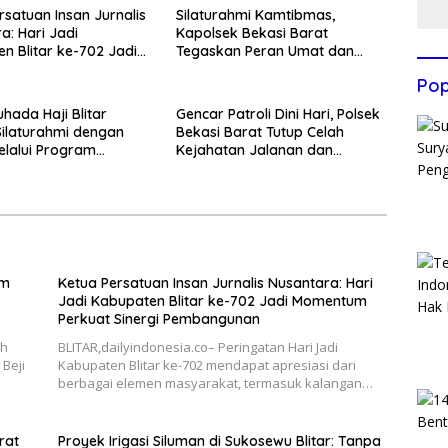
rsatuan Insan Jurnalis
Silaturahmi Kamtibmas,
a: Hari Jadi
Kapolsek Bekasi Barat
n Blitar ke-702 Jadi
Tegaskan Peran Umat dan
 Perkuat Sinergi
Keluarga Kunci Jaga
Pop
gunan
Kondusivitas Wilayah
hada Haji Blitar
Gencar Patroli Dini Hari, Polsek
Silaturahmi dengan
Bekasi Barat Tutup Celah
elalui Program
Kejahatan Jalanan dan
an Rumah
Ancaman Tawuran
im
Ketua Persatuan Insan Jurnalis Nusantara: Hari
Jadi Kabupaten Blitar ke-702 Jadi Momentum
Perkuat Sinergi Pembangunan
ah
BLITAR,dailyindonesia.co– Peringatan Hari Jadi
Beji
Kabupaten Blitar ke-702 mendapat apresiasi dari
berbagai elemen masyarakat, termasuk kalangan…
rat
Proyek Irigasi Siluman di Sukosewu Blitar: Tanpa