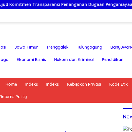
n Transparansi Penanganan Dugaan Penganiayaan
Ketu
asi
Jawa Timur
Trenggalek
Tulungagung
Banyuwan
raga
Ekonomi Bisnis
Hukum dan Kriminal
Pendidikan
Home
Indeks
Indeks
Kebijakan Privasi
Kode Etik
eturns Policy
Ne