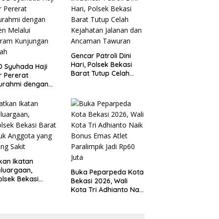
 Kondusivitas
Tanggung Jawab
yah
Gencar Patroli Dini
Hari, Polsek Bekasi
 Syuhada Haji
Barat Tutup Celah
ar Pererat
Kejahatan Jalanan
turahmi dengan
dan Ancaman
en Melalui
Tawuran
gram Kunjungan
ah
kan Ikatan
luargaan,
Buka Peparpeda Kota
lsek Bekasi
Bekasi 2026, Wali
t Jenguk
Kota Tri Adhianto Naik
gota yang Sedang
Bonus Emas Atlet
t
Paralimpik Jadi Rp60
Juta