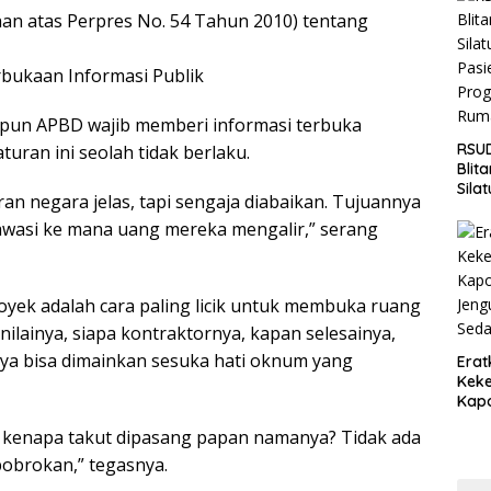
Jaga
an atas Perpres No. 54 Tahun 2010) tentang
Wila
bukaan Informasi Publik
pun APBD wajib memberi informasi terbuka
RSUD
turan ini seolah tidak berlaku.
Blit
Sila
turan negara jelas, tapi sengaja diabaikan. Tujuannya
Pasi
gawasi ke mana uang mereka mengalir,” serang
Pro
Rum
ek adalah cara paling licik untuk membuka ruang
nilainya, siapa kontraktornya, kapan selesainya,
anya bisa dimainkan sesuka hati oknum yang
Erat
Keke
Kapo
Bara
, kenapa takut dipasang papan namanya? Tidak ada
Ang
Saki
bobrokan,” tegasnya.