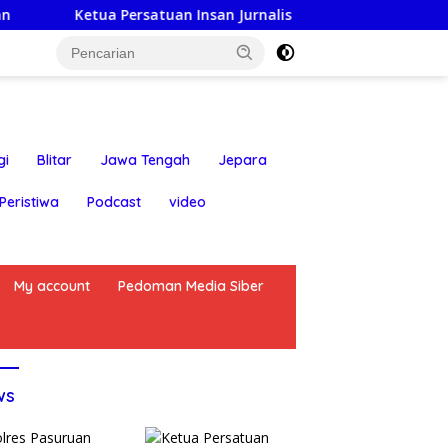
a Persatuan Insan Jurnalis Nusantara: Hari Jadi Kabupaten Bl
gi
Blitar
Jawa Tengah
Jepara
Peristiwa
Podcast
video
My account
Pedoman Media Siber
ws