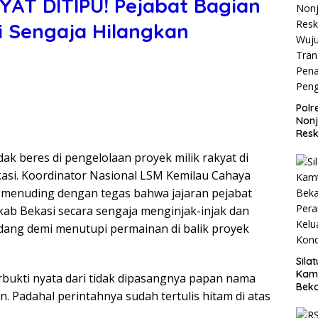
AT DITIPU! Pejabat Bagian
 Sengaja Hilangkan
Polr
Non
Resk
Wuj
dak beres di pengelolaan proyek milik rakyat di
Tran
Pen
si. Koordinator Nasional LSM Kemilau Cahaya
Pen
, menuding dengan tegas bahwa jajaran pejabat
b Bekasi secara sengaja menginjak-injak dan
ng demi menutupi permainan di balik proyek
Sila
Kam
bukti nyata dari tidak dipasangnya papan nama
Beka
n. Padahal perintahnya sudah tertulis hitam di atas
Teg
dan 