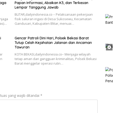
Jaga
Papan Informasi, Abaikan K3, dan Terkesan
Lempar Tanggung Jawab
BLITAR,dailyindonesia.co – Pelaksanaan pekerjaan
njaga
fisik saluran irigasi di Desa Sukosewu, Kecamatan
as)…
Gandusari, Kabupaten Blitar, menuai…
i
Gencar Patroli Dini Hari, Polsek Bekasi Barat
Tutup Celah Kejahatan Jalanan dan Ancaman
Tawuran
ar
KOTA BEKASI,dailyindonesia.co– Menjaga wilayah
an
tetap aman dari gangguan kriminalitas, Polsek Bekasi
Barat menggelar operasi rutin…
Ruas yang wajib ditandai
*