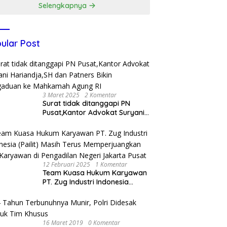
Selengkapnya
ular Post
3 Maret 2025
2 Komentar
Surat tidak ditanggapi PN
Pusat,Kantor Advokat Suryani
Hariandja,SH dan Patners Bikin
Pengaduan ke Mahkamah
Agung RI
12 Februari 2025
1 Komentar
Team Kuasa Hukum Karyawan
PT. Zug Industri Indonesia
(Pailit) Masih Terus
Memperjuangkan Hak
Karyawan di Pengadilan Negeri
Jakarta Pusat
16 Maret 2019
0 Komentar