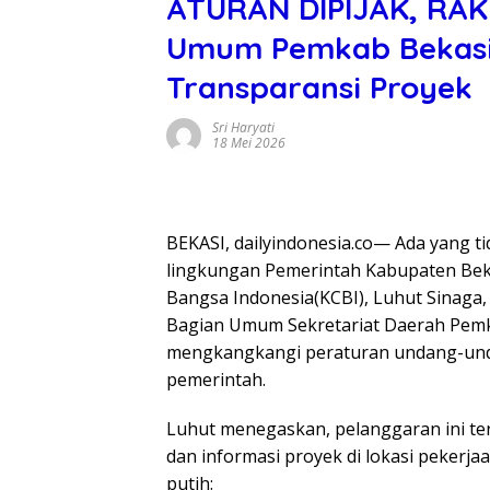
ATURAN DIPIJAK, RAKY
Umum Pemkab Bekasi
Transparansi Proyek
Sri Haryati
18 Mei 2026
BEKASI, dailyindonesia.co— Ada yang ti
lingkungan Pemerintah Kabupaten Beka
Bangsa Indonesia(KCBI), Luhut Sinaga
Bagian Umum Sekretariat Daerah Pemka
mengkangkangi peraturan undang-unda
pemerintah.
Luhut menegaskan, pelanggaran ini ter
dan informasi proyek di lokasi pekerjaa
putih: