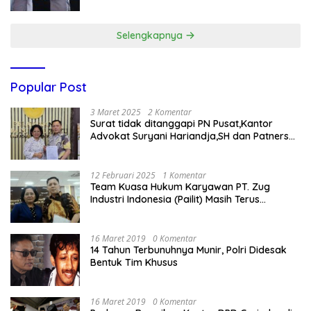
Gratis
Selengkapnya
Popular Post
3 Maret 2025
2 Komentar
Surat tidak ditanggapi PN Pusat,Kantor
Advokat Suryani Hariandja,SH dan Patners
Bikin Pengaduan ke Mahkamah Agung RI
12 Februari 2025
1 Komentar
Team Kuasa Hukum Karyawan PT. Zug
Industri Indonesia (Pailit) Masih Terus
Memperjuangkan Hak Karyawan di
Pengadilan Negeri Jakarta Pusat
16 Maret 2019
0 Komentar
14 Tahun Terbunuhnya Munir, Polri Didesak
Bentuk Tim Khusus
16 Maret 2019
0 Komentar