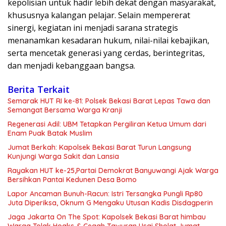
kepolisian untuk hadir lebih dekat dengan masyarakat,
khususnya kalangan pelajar. Selain mempererat
sinergi, kegiatan ini menjadi sarana strategis
menanamkan kesadaran hukum, nilai-nilai kebajikan,
serta mencetak generasi yang cerdas, berintegritas,
dan menjadi kebanggaan bangsa.
Berita Terkait
Semarak HUT RI ke-81: Polsek Bekasi Barat Lepas Tawa dan
Semangat Bersama Warga Kranji
Regenerasi Adil: UBM Tetapkan Pergiliran Ketua Umum dari
Enam Puak Batak Muslim
Jumat Berkah: Kapolsek Bekasi Barat Turun Langsung
Kunjungi Warga Sakit dan Lansia
Rayakan HUT ke-25,Partai Demokrat Banyuwangi Ajak Warga
Bersihkan Pantai Kedunen Desa Bomo
Lapor Ancaman Bunuh-Racun: Istri Tersangka Pungli Rp80
Juta Diperiksa, Oknum G Mengaku Utusan Kadis Disdagperin
Jaga Jakarta On The Spot: Kapolsek Bekasi Barat himbau
Warga Tolak Hoaks & Cegah Tawuran Usai Sholat Jumat