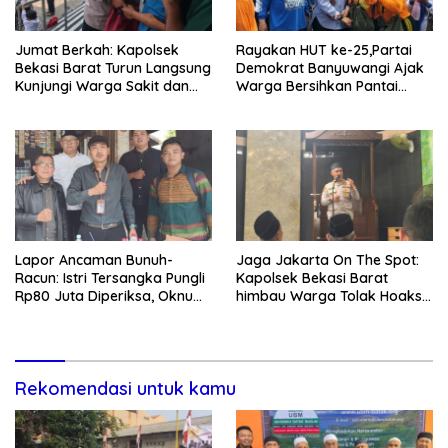
Jumat Berkah: Kapolsek
Rayakan HUT ke-25,Partai
Bekasi Barat Turun Langsung
Demokrat Banyuwangi Ajak
Kunjungi Warga Sakit dan
Warga Bersihkan Pantai
Lansia
Kedunen Desa Bomo
Lapor Ancaman Bunuh-
Jaga Jakarta On The Spot:
Racun: Istri Tersangka Pungli
Kapolsek Bekasi Barat
Rp80 Juta Diperiksa, Oknum
himbau Warga Tolak Hoaks
G Mengaku Utusan Kadis
& Cegah Tawuran Usai
Disdagperin
Sholat Jumat
Rekomendasi untuk kamu