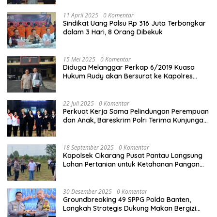
11 April 2025
0 Komentar
Sindikat Uang Palsu Rp 316 Juta Terbongkar
dalam 3 Hari, 8 Orang Dibekuk
15 Mei 2025
0 Komentar
Diduga Melanggar Perkap 6/2019 Kuasa
Hukum Rudy akan Bersurat ke Kapolres
Bandung Kota .
22 Juli 2025
0 Komentar
Perkuat Kerja Sama Pelindungan Perempuan
dan Anak, Bareskrim Polri Terima Kunjungan
Delegasi Kepolisian nasional Korea Selatan
18 September 2025
0 Komentar
Kapolsek Cikarang Pusat Pantau Langsung
Lahan Pertanian untuk Ketahanan Pangan
Nasional
30 Desember 2025
0 Komentar
Groundbreaking 49 SPPG Polda Banten,
Langkah Strategis Dukung Makan Bergizi