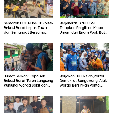
Semarak HUT RI ke-81: Polsek
Regenerasi Adil: UBM
Bekasi Barat Lepas Tawa
Tetapkan Pergiliran Ketua
dan Semangat Bersama
Umum dari Enam Puak Batak
Warga Kranji
Muslim
Jumat Berkah: Kapolsek
Rayakan HUT ke-25,Partai
Bekasi Barat Turun Langsung
Demokrat Banyuwangi Ajak
Kunjungi Warga Sakit dan
Warga Bersihkan Pantai
Lansia
Kedunen Desa Bomo