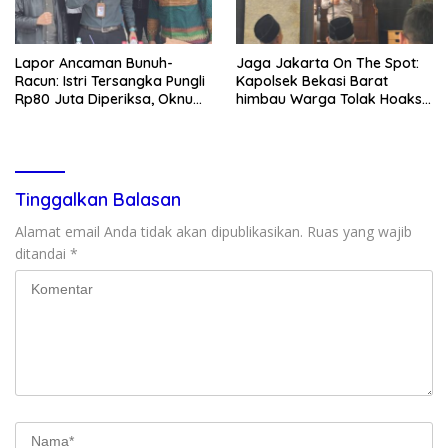
Lapor Ancaman Bunuh-
Jaga Jakarta On The Spot:
Racun: Istri Tersangka Pungli
Kapolsek Bekasi Barat
Rp80 Juta Diperiksa, Oknum
himbau Warga Tolak Hoaks
G Mengaku Utusan Kadis
& Cegah Tawuran Usai
Disdagperin
Sholat Jumat
Tinggalkan Balasan
Alamat email Anda tidak akan dipublikasikan.
Ruas yang wajib
ditandai
*