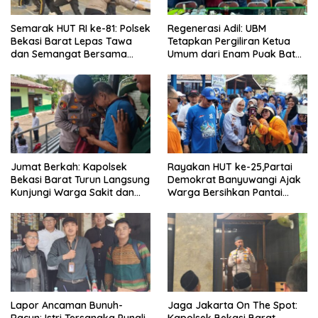
Semarak HUT RI ke-81: Polsek
Regenerasi Adil: UBM
Bekasi Barat Lepas Tawa
Tetapkan Pergiliran Ketua
dan Semangat Bersama
Umum dari Enam Puak Batak
Warga Kranji
Muslim
Jumat Berkah: Kapolsek
Rayakan HUT ke-25,Partai
Bekasi Barat Turun Langsung
Demokrat Banyuwangi Ajak
Kunjungi Warga Sakit dan
Warga Bersihkan Pantai
Lansia
Kedunen Desa Bomo
Lapor Ancaman Bunuh-
Jaga Jakarta On The Spot:
Racun: Istri Tersangka Pungli
Kapolsek Bekasi Barat