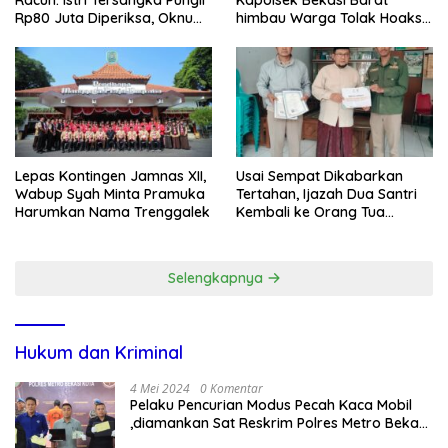
Rp80 Juta Diperiksa, Oknum
himbau Warga Tolak Hoaks
G Mengaku Utusan Kadis
& Cegah Tawuran Usai
Disdagperin
Sholat Jumat
Lepas Kontingen Jamnas XII,
Usai Sempat Dikabarkan
Wabup Syah Minta Pramuka
Tertahan, Ijazah Dua Santri
Harumkan Nama Trenggalek
Kembali ke Orang Tua
Secara Cuma-cuma
Selengkapnya
Hukum dan Kriminal
4 Mei 2024
0 Komentar
Pelaku Pencurian Modus Pecah Kaca Mobil
,diamankan Sat Reskrim Polres Metro Bekasi
Kota