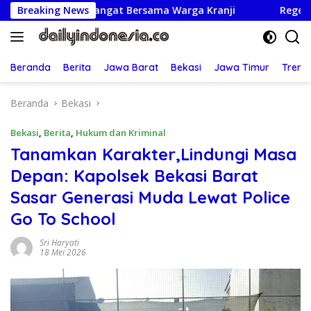
Langsung
dan Semangat Bersama Warga Kranji
Breaking News
Regenerasi Adil: 
ke
konten
Beranda
Berita
Jawa Barat
Bekasi
Jawa Timur
Treng
Beranda
Bekasi
Bekasi
,
Berita
,
Hukum dan Kriminal
Tanamkan Karakter,Lindungi Masa
Depan: Kapolsek Bekasi Barat
Sasar Generasi Muda Lewat Police
Go To School
Sri Haryati
18 Mei 2026