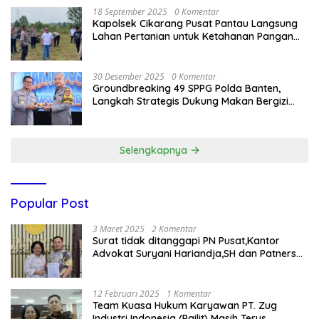
18 September 2025
0 Komentar
Kapolsek Cikarang Pusat Pantau Langsung
Lahan Pertanian untuk Ketahanan Pangan
Nasional
30 Desember 2025
0 Komentar
Groundbreaking 49 SPPG Polda Banten,
Langkah Strategis Dukung Makan Bergizi
Gratis
Selengkapnya
Popular Post
3 Maret 2025
2 Komentar
Surat tidak ditanggapi PN Pusat,Kantor
Advokat Suryani Hariandja,SH dan Patners
Bikin Pengaduan ke Mahkamah Agung RI
12 Februari 2025
1 Komentar
Team Kuasa Hukum Karyawan PT. Zug
Industri Indonesia (Pailit) Masih Terus