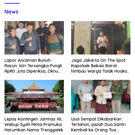
News
Lapor Ancaman Bunuh-
Jaga Jakarta On The Spot:
Racun: Istri Tersangka Pungli
Kapolsek Bekasi Barat
Rp80 Juta Diperiksa, Oknum
himbau Warga Tolak Hoaks
G Mengaku Utusan Kadis
& Cegah Tawuran Usai
Disdagperin
Sholat Jumat
Lepas Kontingen Jamnas XII,
Usai Sempat Dikabarkan
Wabup Syah Minta Pramuka
Tertahan, Ijazah Dua Santri
Harumkan Nama Trenggalek
Kembali ke Orang Tua