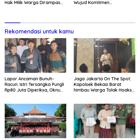
Hak Milik Warga Dirampas
Wujud Komitmen
Lewat Paksaan
Transparansi Penanganan
Dugaan Penganiayaan
Rekomendasi untuk kamu
Lapor Ancaman Bunuh-
Jaga Jakarta On The Spot:
Racun: Istri Tersangka Pungli
Kapolsek Bekasi Barat
Rp80 Juta Diperiksa, Oknum
himbau Warga Tolak Hoaks
G Mengaku Utusan Kadis
& Cegah Tawuran Usai
Disdagperin
Sholat Jumat