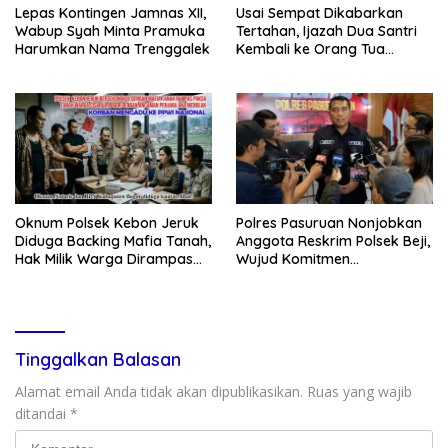
Lepas Kontingen Jamnas XII,
Usai Sempat Dikabarkan
Wabup Syah Minta Pramuka
Tertahan, Ijazah Dua Santri
Harumkan Nama Trenggalek
Kembali ke Orang Tua
Secara Cuma-cuma
Oknum Polsek Kebon Jeruk
Polres Pasuruan Nonjobkan
Diduga Backing Mafia Tanah,
Anggota Reskrim Polsek Beji,
Hak Milik Warga Dirampas
Wujud Komitmen
Lewat Paksaan
Transparansi Penanganan
Dugaan Penganiayaan
Tinggalkan Balasan
Alamat email Anda tidak akan dipublikasikan.
Ruas yang wajib
ditandai
*