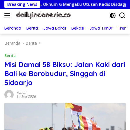
Langsung
periksa, Oknum G Mengaku Utusan Kadis Disdagperin
Breaking News
Ja
ke
konten
Beranda
Berita
Jawa Barat
Bekasi
Jawa Timur
Treng
Beranda
Berita
Berita
Misi Damai 58 Biksu: Jalan Kaki dari
Bali ke Borobudur, Singgah di
Sidoarjo
Yohan
14 Mei 2026