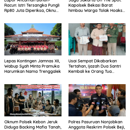
Lapor Ancaman Bunuh-
Jaga Jakarta On The Spot:
Racun: Istri Tersangka Pungli
Kapolsek Bekasi Barat
Rp80 Juta Diperiksa, Oknum
himbau Warga Tolak Hoaks
G Mengaku Utusan Kadis
& Cegah Tawuran Usai
Disdagperin
Sholat Jumat
Lepas Kontingen Jamnas XII,
Usai Sempat Dikabarkan
Wabup Syah Minta Pramuka
Tertahan, Ijazah Dua Santri
Harumkan Nama Trenggalek
Kembali ke Orang Tua
Secara Cuma-cuma
Oknum Polsek Kebon Jeruk
Polres Pasuruan Nonjobkan
Diduga Backing Mafia Tanah,
Anggota Reskrim Polsek Beji,