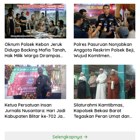
Secara Cuma-cuma
Oknum Polsek Kebon Jeruk
Polres Pasuruan Nonjobkan
Diduga Backing Mafia Tanah,
Anggota Reskrim Polsek Beji,
Hak Milik Warga Dirampas
Wujud Komitmen
Lewat Paksaan
Transparansi Penanganan
Dugaan Penganiayaan
Ketua Persatuan Insan
Silaturahmi Kamtibmas,
Jurnalis Nusantara: Hari Jadi
Kapolsek Bekasi Barat
Kabupaten Blitar ke-702 Jadi
Tegaskan Peran Umat dan
Momentum Perkuat Sinergi
Keluarga Kunci Jaga
Pembangunan
Kondusivitas Wilayah
Selengkapnya