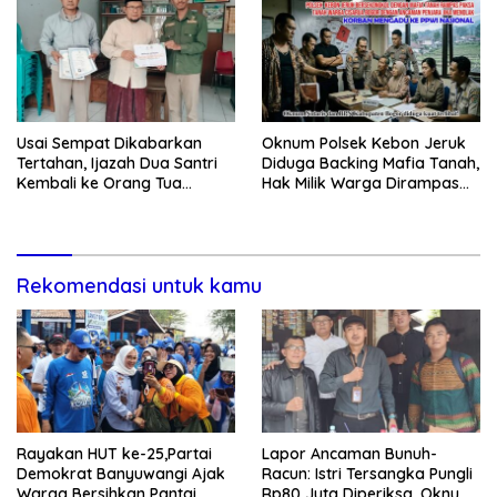
Usai Sempat Dikabarkan
Oknum Polsek Kebon Jeruk
Tertahan, Ijazah Dua Santri
Diduga Backing Mafia Tanah,
Kembali ke Orang Tua
Hak Milik Warga Dirampas
Secara Cuma-cuma
Lewat Paksaan
Rekomendasi untuk kamu
Rayakan HUT ke-25,Partai
Lapor Ancaman Bunuh-
Demokrat Banyuwangi Ajak
Racun: Istri Tersangka Pungli
Warga Bersihkan Pantai
Rp80 Juta Diperiksa, Oknum