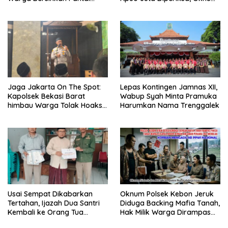
Kedunen Desa Bomo
G Mengaku Utusan Kadis
Disdagperin
Jaga Jakarta On The Spot:
Lepas Kontingen Jamnas XII,
Kapolsek Bekasi Barat
Wabup Syah Minta Pramuka
himbau Warga Tolak Hoaks
Harumkan Nama Trenggalek
& Cegah Tawuran Usai
Sholat Jumat
Usai Sempat Dikabarkan
Oknum Polsek Kebon Jeruk
Tertahan, Ijazah Dua Santri
Diduga Backing Mafia Tanah,
Kembali ke Orang Tua
Hak Milik Warga Dirampas
Secara Cuma-cuma
Lewat Paksaan