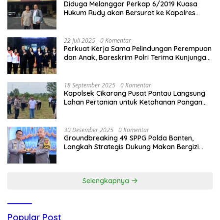
Diduga Melanggar Perkap 6/2019 Kuasa
Hukum Rudy akan Bersurat ke Kapolres
Bandung Kota .
22 Juli 2025
0 Komentar
Perkuat Kerja Sama Pelindungan Perempuan
dan Anak, Bareskrim Polri Terima Kunjungan
Delegasi Kepolisian nasional Korea Selatan
18 September 2025
0 Komentar
Kapolsek Cikarang Pusat Pantau Langsung
Lahan Pertanian untuk Ketahanan Pangan
Nasional
30 Desember 2025
0 Komentar
Groundbreaking 49 SPPG Polda Banten,
Langkah Strategis Dukung Makan Bergizi
Gratis
Selengkapnya
Popular Post