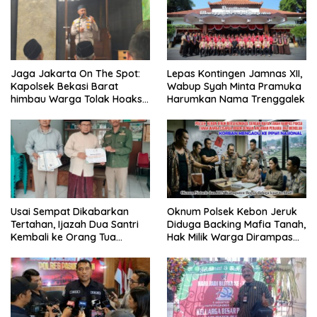
Jaga Jakarta On The Spot:
Lepas Kontingen Jamnas XII,
Kapolsek Bekasi Barat
Wabup Syah Minta Pramuka
himbau Warga Tolak Hoaks
Harumkan Nama Trenggalek
& Cegah Tawuran Usai
Sholat Jumat
Usai Sempat Dikabarkan
Oknum Polsek Kebon Jeruk
Tertahan, Ijazah Dua Santri
Diduga Backing Mafia Tanah,
Kembali ke Orang Tua
Hak Milik Warga Dirampas
Secara Cuma-cuma
Lewat Paksaan