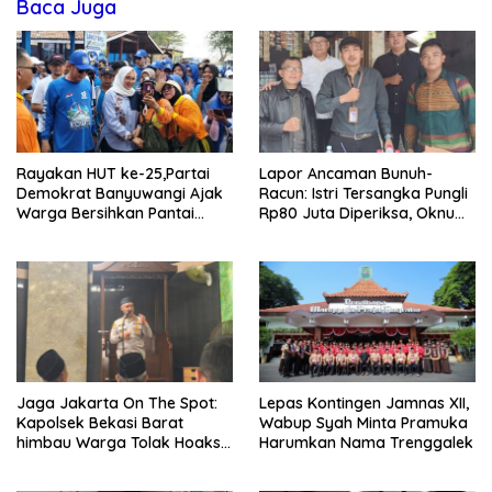
Baca Juga
Rayakan HUT ke-25,Partai
Lapor Ancaman Bunuh-
Demokrat Banyuwangi Ajak
Racun: Istri Tersangka Pungli
Warga Bersihkan Pantai
Rp80 Juta Diperiksa, Oknum
Kedunen Desa Bomo
G Mengaku Utusan Kadis
Disdagperin
Jaga Jakarta On The Spot:
Lepas Kontingen Jamnas XII,
Kapolsek Bekasi Barat
Wabup Syah Minta Pramuka
himbau Warga Tolak Hoaks
Harumkan Nama Trenggalek
& Cegah Tawuran Usai
Sholat Jumat