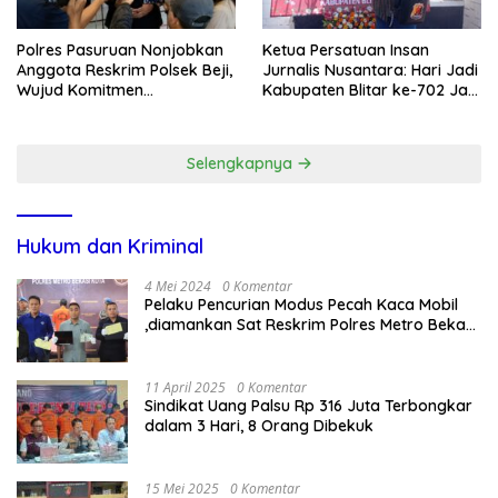
Polres Pasuruan Nonjobkan
Ketua Persatuan Insan
Anggota Reskrim Polsek Beji,
Jurnalis Nusantara: Hari Jadi
Wujud Komitmen
Kabupaten Blitar ke-702 Jadi
Transparansi Penanganan
Momentum Perkuat Sinergi
Dugaan Penganiayaan
Pembangunan
Selengkapnya
Hukum dan Kriminal
4 Mei 2024
0 Komentar
Pelaku Pencurian Modus Pecah Kaca Mobil
,diamankan Sat Reskrim Polres Metro Bekasi
Kota
11 April 2025
0 Komentar
Sindikat Uang Palsu Rp 316 Juta Terbongkar
dalam 3 Hari, 8 Orang Dibekuk
15 Mei 2025
0 Komentar