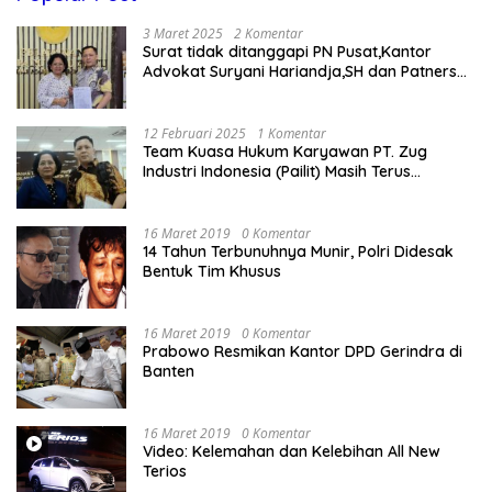
3 Maret 2025
2 Komentar
Surat tidak ditanggapi PN Pusat,Kantor
Advokat Suryani Hariandja,SH dan Patners
Bikin Pengaduan ke Mahkamah Agung RI
12 Februari 2025
1 Komentar
Team Kuasa Hukum Karyawan PT. Zug
Industri Indonesia (Pailit) Masih Terus
Memperjuangkan Hak Karyawan di
Pengadilan Negeri Jakarta Pusat
16 Maret 2019
0 Komentar
14 Tahun Terbunuhnya Munir, Polri Didesak
Bentuk Tim Khusus
16 Maret 2019
0 Komentar
Prabowo Resmikan Kantor DPD Gerindra di
Banten
16 Maret 2019
0 Komentar
Video: Kelemahan dan Kelebihan All New
Terios