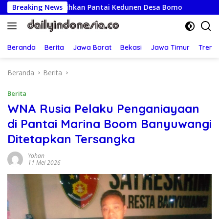
Langsung
a Bersihkan Pantai Kedunen Desa Bomo
Breaking News
Lapor Ancaman 
ke
konten
Beranda
Berita
Jawa Barat
Bekasi
Jawa Timur
Treng
Beranda
Berita
Berita
WNA Rusia Pelaku Penganiayaan
di Pantai Marina Boom Banyuwangi
Ditetapkan Tersangka
Yohan
11 Mei 2026