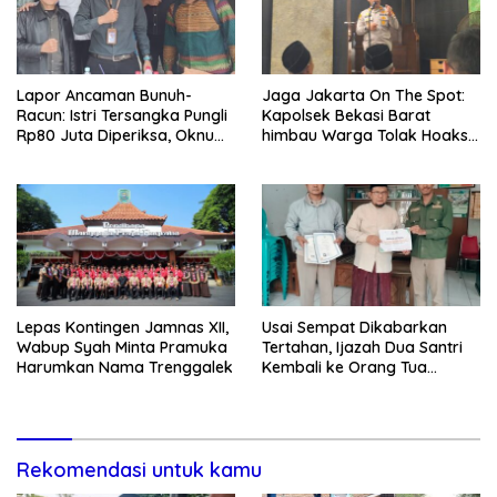
Lapor Ancaman Bunuh-
Jaga Jakarta On The Spot:
Racun: Istri Tersangka Pungli
Kapolsek Bekasi Barat
Rp80 Juta Diperiksa, Oknum
himbau Warga Tolak Hoaks
G Mengaku Utusan Kadis
& Cegah Tawuran Usai
Disdagperin
Sholat Jumat
Lepas Kontingen Jamnas XII,
Usai Sempat Dikabarkan
Wabup Syah Minta Pramuka
Tertahan, Ijazah Dua Santri
Harumkan Nama Trenggalek
Kembali ke Orang Tua
Secara Cuma-cuma
Rekomendasi untuk kamu