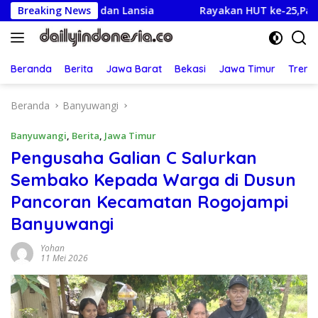
Langsung
 Sakit dan Lansia
Breaking News
Rayakan HUT ke-25,Partai Demokrat
ke
konten
Beranda
Berita
Jawa Barat
Bekasi
Jawa Timur
Treng
Beranda
Banyuwangi
Banyuwangi
,
Berita
,
Jawa Timur
Pengusaha Galian C Salurkan
Sembako Kepada Warga di Dusun
Pancoran Kecamatan Rogojampi
Banyuwangi
Yohan
11 Mei 2026