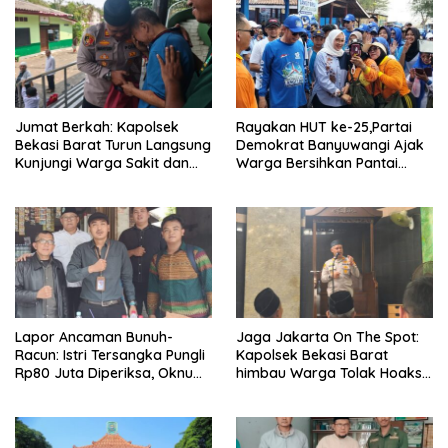
Jumat Berkah: Kapolsek
Rayakan HUT ke-25,Partai
Bekasi Barat Turun Langsung
Demokrat Banyuwangi Ajak
Kunjungi Warga Sakit dan
Warga Bersihkan Pantai
Lansia
Kedunen Desa Bomo
Lapor Ancaman Bunuh-
Jaga Jakarta On The Spot:
Racun: Istri Tersangka Pungli
Kapolsek Bekasi Barat
Rp80 Juta Diperiksa, Oknum
himbau Warga Tolak Hoaks
G Mengaku Utusan Kadis
& Cegah Tawuran Usai
Disdagperin
Sholat Jumat