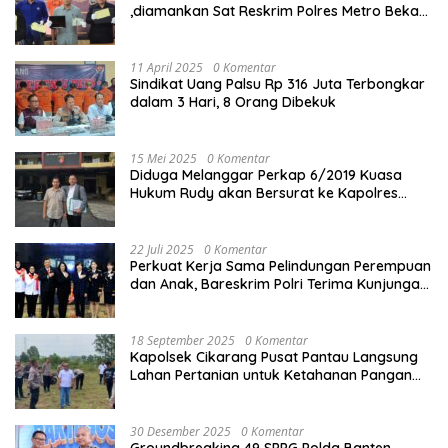
,diamankan Sat Reskrim Polres Metro Bekasi
Kota
11 April 2025
0 Komentar
Sindikat Uang Palsu Rp 316 Juta Terbongkar
dalam 3 Hari, 8 Orang Dibekuk
15 Mei 2025
0 Komentar
Diduga Melanggar Perkap 6/2019 Kuasa
Hukum Rudy akan Bersurat ke Kapolres
Bandung Kota .
22 Juli 2025
0 Komentar
Perkuat Kerja Sama Pelindungan Perempuan
dan Anak, Bareskrim Polri Terima Kunjungan
Delegasi Kepolisian nasional Korea Selatan
18 September 2025
0 Komentar
Kapolsek Cikarang Pusat Pantau Langsung
Lahan Pertanian untuk Ketahanan Pangan
Nasional
30 Desember 2025
0 Komentar
Groundbreaking 49 SPPG Polda Banten,