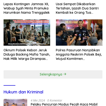
Lepas Kontingen Jamnas XII,
Usai Sempat Dikabarkan
Wabup Syah Minta Pramuka
Tertahan, Ijazah Dua Santri
Harumkan Nama Trenggalek
Kembali ke Orang Tua
Secara Cuma-cuma
Oknum Polsek Kebon Jeruk
Polres Pasuruan Nonjobkan
Diduga Backing Mafia Tanah,
Anggota Reskrim Polsek Beji,
Hak Milik Warga Dirampas
Wujud Komitmen
Lewat Paksaan
Transparansi Penanganan
Dugaan Penganiayaan
Selengkapnya
Hukum dan Kriminal
4 Mei 2024
0 Komentar
Pelaku Pencurian Modus Pecah Kaca Mobil