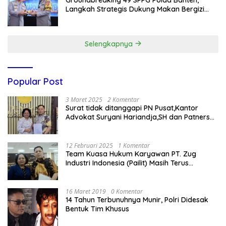
Langkah Strategis Dukung Makan Bergizi
Gratis
Selengkapnya
Popular Post
3 Maret 2025
2 Komentar
Surat tidak ditanggapi PN Pusat,Kantor
Advokat Suryani Hariandja,SH dan Patners
Bikin Pengaduan ke Mahkamah Agung RI
12 Februari 2025
1 Komentar
Team Kuasa Hukum Karyawan PT. Zug
Industri Indonesia (Pailit) Masih Terus
Memperjuangkan Hak Karyawan di
Pengadilan Negeri Jakarta Pusat
16 Maret 2019
0 Komentar
14 Tahun Terbunuhnya Munir, Polri Didesak
Bentuk Tim Khusus