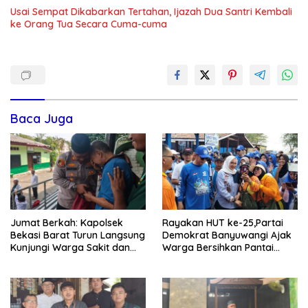
Usai Sempat Dikabarkan Tertahan, Ijazah Dua Santri Kembali
ke Orang Tua Secara Cuma-cuma
Baca Juga
Jumat Berkah: Kapolsek
Rayakan HUT ke-25,Partai
Bekasi Barat Turun Langsung
Demokrat Banyuwangi Ajak
Kunjungi Warga Sakit dan
Warga Bersihkan Pantai
Lansia
Kedunen Desa Bomo