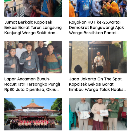
Jumat Berkah: Kapolsek
Rayakan HUT ke-25,Partai
Bekasi Barat Turun Langsung
Demokrat Banyuwangi Ajak
Kunjungi Warga Sakit dan
Warga Bersihkan Pantai
Lansia
Kedunen Desa Bomo
Lapor Ancaman Bunuh-
Jaga Jakarta On The Spot:
Racun: Istri Tersangka Pungli
Kapolsek Bekasi Barat
Rp80 Juta Diperiksa, Oknum
himbau Warga Tolak Hoaks
G Mengaku Utusan Kadis
& Cegah Tawuran Usai
Disdagperin
Sholat Jumat