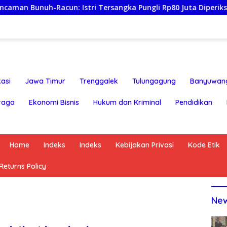
 Istri Tersangka Pungli Rp80 Juta Diperiksa, Oknum G Mengaku
asi
Jawa Timur
Trenggalek
Tulungagung
Banyuwan
raga
Ekonomi Bisnis
Hukum dan Kriminal
Pendidikan
Home
Indeks
Indeks
Kebijakan Privasi
Kode Etik
eturns Policy
Ne