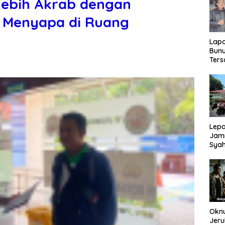
Lebih Akrab dengan
s Menyapa di Ruang
Lap
Bunu
Ters
Rp80
Okn
Utus
Disd
Lepa
Jamn
Syah
Har
Tren
Okn
Jeru