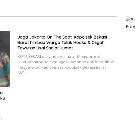
aksaan
Penanganan Dugaan
Penganiayaan
Jaga Jakarta On The Spot: Kapolsek Bekasi
Barat himbau Warga Tolak Hoaks & Cegah
Tawuran Usai Sholat Jumat
KOTA BEKASI,dailyindonesia.co– Mempererat
silaturahmi serta menjaga keamanan dan ketertiban
masyarakat (kamtibmas), Kapolsek Bekasi Barat
AKP…
ka
aku
ng