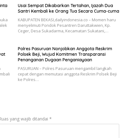
inta
Usai Sempat Dikabarkan Tertahan, Ijazah Dua
Santri Kembali ke Orang Tua Secara Cuma-cuma
muka
KABUPATEN BEKASI,dailyindonesia.co – Momen haru
alek
menyelimuti Pondok Pesantren Daruttakwien, Kp.
Ceger, Desa Sukadarma, Kecamatan Sukatani,…
Polres Pasuruan Nonjobkan Anggota Reskrim
wat
Polsek Beji, Wujud Komitmen Transparansi
Penanganan Dugaan Penganiayaan
n
PASURUAN – Polres Pasuruan mengambil langkah
mbali
cepat dengan memutasi anggota Reskrim Polsek Beji
ke Polres…
Ruas yang wajib ditandai
*