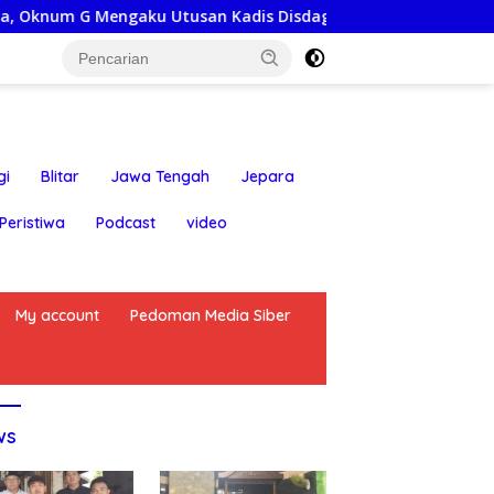
 Utusan Kadis Disdagperin
Jaga Jakarta On The Spot:
gi
Blitar
Jawa Tengah
Jepara
Peristiwa
Podcast
video
My account
Pedoman Media Siber
ws