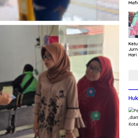
Mafi
War
Lew
Ketu
Jurn
Hari
Blit
Mom
Sin
Huk