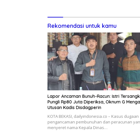
Cuma-cuma
Lewat P
Rekomendasi untuk kamu
Lapor Ancaman Bunuh-Racun: Istri Tersang
Pungli Rp80 Juta Diperiksa, Oknum G Meng
Utusan Kadis Disdagperin
KOTA BEKASI, dailyindonesia.co – Kasus dugaan
pengancaman pembunuhan dan peracunan ya
menyeret nama Kepala Dinas…