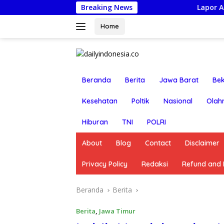
Langsung
Breaking News
Lapor Ancaman Bunuh-Racun:
ke
konten
Home
Beranda
Berita
Jawa Barat
Bek
Kesehatan
Poltik
Nasional
Olah
Hiburan
TNI
POLRI
About
Blog
Contact
Disclaimer
Privacy Policy
Redaksi
Refund and R
Beranda
Berita
Berita
,
Jawa Timur