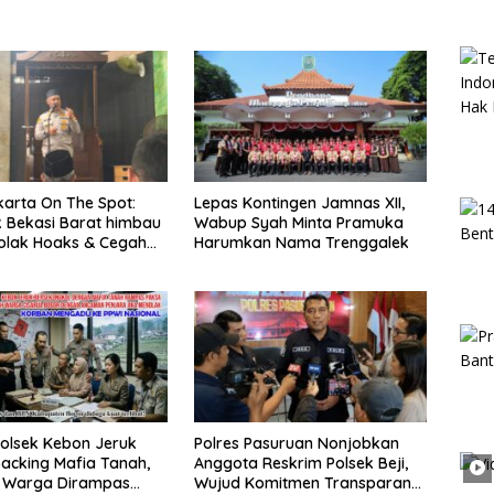
arta On The Spot:
Lepas Kontingen Jamnas XII,
 Bekasi Barat himbau
Wabup Syah Minta Pramuka
olak Hoaks & Cegah
Harumkan Nama Trenggalek
Usai Sholat Jumat
olsek Kebon Jeruk
Polres Pasuruan Nonjobkan
acking Mafia Tanah,
Anggota Reskrim Polsek Beji,
k Warga Dirampas
Wujud Komitmen Transparansi