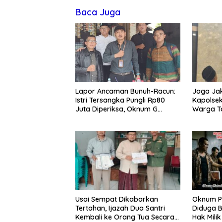
Baca Juga
Jaga Jak
Lapor Ancaman Bunuh-Racun:
Kapolsek
Istri Tersangka Pungli Rp80
Warga T
Juta Diperiksa, Oknum G
Tawuran 
Mengaku Utusan Kadis
Disdagperin
Usai Sempat Dikabarkan
Oknum P
Tertahan, Ijazah Dua Santri
Diduga B
Kembali ke Orang Tua Secara
Hak Mili