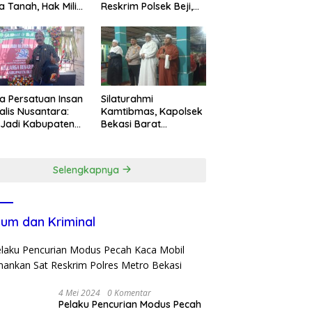
a Tanah, Hak Milik
Reskrim Polsek Beji,
ga Dirampas
Wujud Komitmen
at Paksaan
Transparansi
Penanganan Dugaan
Penganiayaan
a Persatuan Insan
Silaturahmi
alis Nusantara:
Kamtibmas, Kapolsek
 Jadi Kabupaten
Bekasi Barat
ar ke-702 Jadi
Tegaskan Peran Umat
entum Perkuat
dan Keluarga Kunci
ergi Pembangunan
Jaga Kondusivitas
Selengkapnya
Wilayah
um dan Kriminal
4 Mei 2024
0 Komentar
Pelaku Pencurian Modus Pecah