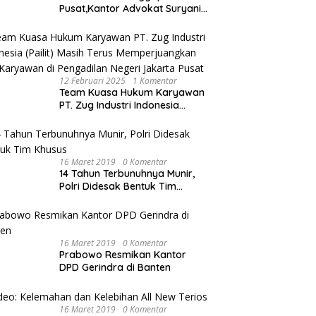
Pusat,Kantor Advokat Suryani
Hariandja,SH dan Patners Bikin
Pengaduan ke Mahkamah
Agung RI
12 Februari 2025
1 Komentar
Team Kuasa Hukum Karyawan
PT. Zug Industri Indonesia
(Pailit) Masih Terus
Memperjuangkan Hak
Karyawan di Pengadilan Negeri
Jakarta Pusat
16 Maret 2019
0 Komentar
14 Tahun Terbunuhnya Munir,
Polri Didesak Bentuk Tim
Khusus
16 Maret 2019
0 Komentar
Prabowo Resmikan Kantor
DPD Gerindra di Banten
16 Maret 2019
0 Komentar