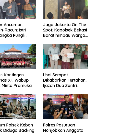
Jaga Jakarta On The
or Ancaman
Spot: Kapolsek Bekasi
h-Racun: Istri
Barat himbau Warga
angka Pungli
Tolak Hoaks & Cegah
 Juta Diperiksa,
Tawuran Usai Sholat
um G Mengaku
Jumat
an Kadis
agperin
s Kontingen
Usai Sempat
as XII, Wabup
Dikabarkan Tertahan,
 Minta Pramuka
Ijazah Dua Santri
umkan Nama
Kembali ke Orang Tua
ggalek
Secara Cuma-cuma
um Polsek Kebon
Polres Pasuruan
k Diduga Backing
Nonjobkan Anggota