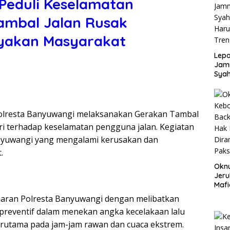
Peduli Keselamatan
ambal Jalan Rusak
yakan Masyarakat
Lepa
Jamn
Syah
Har
Tren
,Polresta Banyuwangi melaksanakan Gerakan Tambal
ri terhadap keselamatan pengguna jalan. Kegiatan
Banyuwangi yang mengalami kerusakan dan
.
Okn
Jeru
Mafi
War
ajaran Polresta Banyuwangi dengan melibatkan
Lew
h preventif dalam menekan angka kecelakaan lalu
 terutama pada jam-jam rawan dan cuaca ekstrem.