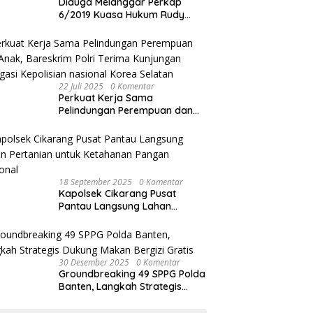
Diduga Melanggar Perkap
6/2019 Kuasa Hukum Rudy
akan Bersurat ke Kapolres
Bandung Kota .
22 Juli 2025
0 Komentar
Perkuat Kerja Sama
Pelindungan Perempuan dan
Anak, Bareskrim Polri Terima
Kunjungan Delegasi Kepolisian
nasional Korea Selatan
18 September 2025
0 Komentar
Kapolsek Cikarang Pusat
Pantau Langsung Lahan
Pertanian untuk Ketahanan
Pangan Nasional
30 Desember 2025
0 Komentar
Groundbreaking 49 SPPG Polda
Banten, Langkah Strategis
Dukung Makan Bergizi Gratis