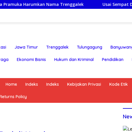
Harumkan Nama Trenggalek
Usai Sempat Dikabarkan Te
asi
Jawa Timur
Trenggalek
Tulungagung
Banyuwan
raga
Ekonomi Bisnis
Hukum dan Kriminal
Pendidikan
Home
Indeks
Indeks
Kebijakan Privasi
Kode Etik
eturns Policy
Ne