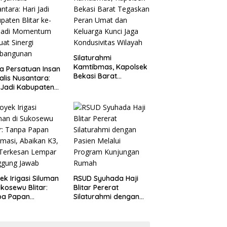
Penganiayaan
Silaturahmi
Kamtibmas, Kapolsek
a Persatuan Insan
Bekasi Barat
alis Nusantara:
Tegaskan Peran Umat
 Jadi Kabupaten
dan Keluarga Kunci
ar ke-702 Jadi
Jaga Kondusivitas
entum Perkuat
Wilayah
ergi Pembangunan
ek Irigasi Siluman
RSUD Syuhada Haji
ukosewu Blitar:
Blitar Pererat
pa Papan
Silaturahmi dengan
rmasi, Abaikan K3,
Pasien Melalui
 Terkesan Lempar
Program Kunjungan
ggung Jawab
Rumah