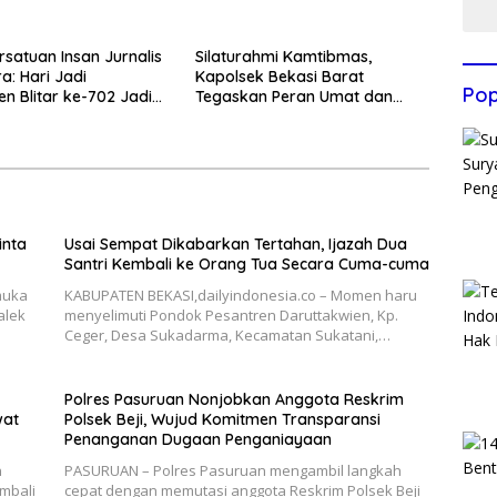
uma
Lewat Paksaan
rsatuan Insan Jurnalis
Silaturahmi Kamtibmas,
a: Hari Jadi
Kapolsek Bekasi Barat
Pop
n Blitar ke-702 Jadi
Tegaskan Peran Umat dan
 Perkuat Sinergi
Keluarga Kunci Jaga
gunan
Kondusivitas Wilayah
inta
Usai Sempat Dikabarkan Tertahan, Ijazah Dua
Santri Kembali ke Orang Tua Secara Cuma-cuma
muka
KABUPATEN BEKASI,dailyindonesia.co – Momen haru
alek
menyelimuti Pondok Pesantren Daruttakwien, Kp.
Ceger, Desa Sukadarma, Kecamatan Sukatani,…
Polres Pasuruan Nonjobkan Anggota Reskrim
wat
Polsek Beji, Wujud Komitmen Transparansi
Penanganan Dugaan Penganiayaan
n
PASURUAN – Polres Pasuruan mengambil langkah
mbali
cepat dengan memutasi anggota Reskrim Polsek Beji