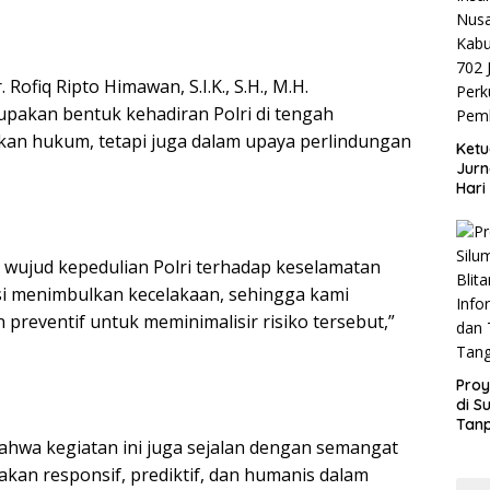
ofiq Ripto Himawan, S.I.K., S.H., M.H.
pakan bentuk kehadiran Polri di tengah
kan hukum, tetapi juga dalam upaya perlindungan
Ketu
Jurn
Hari
Blit
Mom
Sin
 wujud kepedulian Polri terhadap keselamatan
si menimbulkan kecelakaan, sehingga kami
preventif untuk meminimalisir risiko tersebut,”
Proy
di S
Tan
Info
hwa kegiatan ini juga sejalan dengan semangat
dan
akan responsif, prediktif, dan humanis dalam
Tan