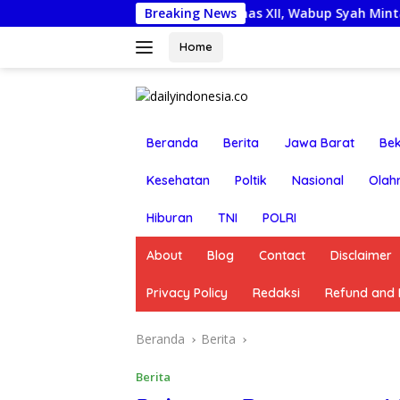
Langsung
Lepas Kontingen Jamnas XII, Wabup Syah Minta Pramuka 
Breaking News
ke
konten
Home
Beranda
Berita
Jawa Barat
Bek
Kesehatan
Poltik
Nasional
Olah
Hiburan
TNI
POLRI
About
Blog
Contact
Disclaimer
Privacy Policy
Redaksi
Refund and R
Beranda
Berita
Berita