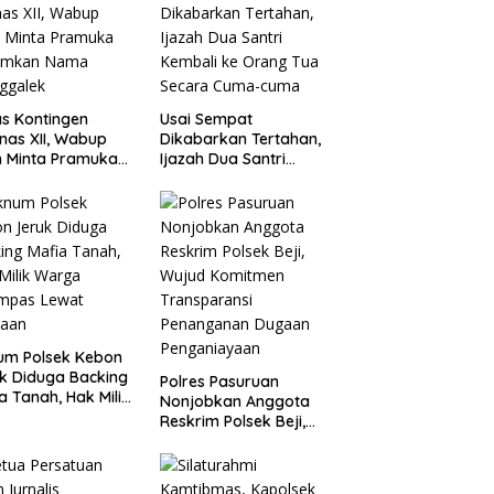
s Kontingen
Usai Sempat
as XII, Wabup
Dikabarkan Tertahan,
 Minta Pramuka
Ijazah Dua Santri
umkan Nama
Kembali ke Orang Tua
ggalek
Secara Cuma-cuma
um Polsek Kebon
k Diduga Backing
Polres Pasuruan
a Tanah, Hak Milik
Nonjobkan Anggota
ga Dirampas
Reskrim Polsek Beji,
at Paksaan
Wujud Komitmen
Transparansi
Penanganan Dugaan