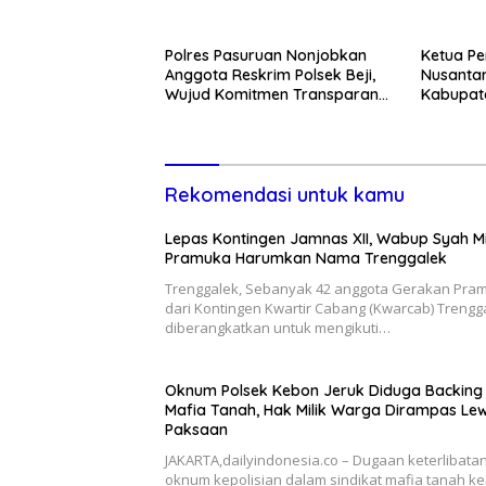
Cuma-c
Polres Pasuruan Nonjobkan
Ketua Pe
Anggota Reskrim Polsek Beji,
Nusantar
Wujud Komitmen Transparansi
Kabupate
Penanganan Dugaan
Momentum
Penganiayaan
Pemban
Rekomendasi untuk kamu
Lepas Kontingen Jamnas XII, Wabup Syah M
Pramuka Harumkan Nama Trenggalek
Trenggalek, Sebanyak 42 anggota Gerakan Pra
dari Kontingen Kwartir Cabang (Kwarcab) Trengg
diberangkatkan untuk mengikuti…
Oknum Polsek Kebon Jeruk Diduga Backing
Mafia Tanah, Hak Milik Warga Dirampas Le
Paksaan
JAKARTA,dailyindonesia.co – Dugaan keterlibata
oknum kepolisian dalam sindikat mafia tanah ke