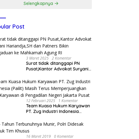
Selengkapnya
ular Post
3 Maret 2025
2 Komentar
Surat tidak ditanggapi PN
Pusat,Kantor Advokat Suryani
Hariandja,SH dan Patners Bikin
Pengaduan ke Mahkamah
Agung RI
12 Februari 2025
1 Komentar
Team Kuasa Hukum Karyawan
PT. Zug Industri Indonesia
(Pailit) Masih Terus
Memperjuangkan Hak
Karyawan di Pengadilan Negeri
Jakarta Pusat
16 Maret 2019
0 Komentar