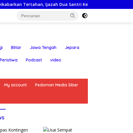
rtahan, Ijazah Dua Santri Kembali ke Orang Tua Secara Cuma-
gi
Blitar
Jawa Tengah
Jepara
Peristiwa
Podcast
video
My account
Pedoman Media Siber
ws