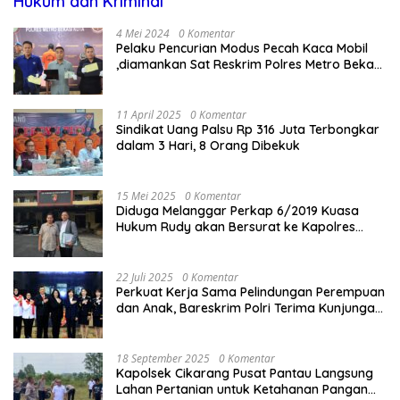
Hukum dan Kriminal
4 Mei 2024
0 Komentar
Pelaku Pencurian Modus Pecah Kaca Mobil
,diamankan Sat Reskrim Polres Metro Bekasi
Kota
11 April 2025
0 Komentar
Sindikat Uang Palsu Rp 316 Juta Terbongkar
dalam 3 Hari, 8 Orang Dibekuk
15 Mei 2025
0 Komentar
Diduga Melanggar Perkap 6/2019 Kuasa
Hukum Rudy akan Bersurat ke Kapolres
Bandung Kota .
22 Juli 2025
0 Komentar
Perkuat Kerja Sama Pelindungan Perempuan
dan Anak, Bareskrim Polri Terima Kunjungan
Delegasi Kepolisian nasional Korea Selatan
18 September 2025
0 Komentar
Kapolsek Cikarang Pusat Pantau Langsung
Lahan Pertanian untuk Ketahanan Pangan