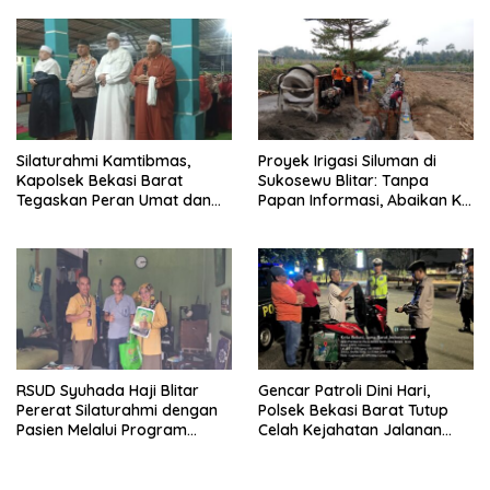
Dugaan Penganiayaan
Pembangunan
Silaturahmi Kamtibmas,
Proyek Irigasi Siluman di
Kapolsek Bekasi Barat
Sukosewu Blitar: Tanpa
Tegaskan Peran Umat dan
Papan Informasi, Abaikan K3,
Keluarga Kunci Jaga
dan Terkesan Lempar
Kondusivitas Wilayah
Tanggung Jawab
RSUD Syuhada Haji Blitar
Gencar Patroli Dini Hari,
Pererat Silaturahmi dengan
Polsek Bekasi Barat Tutup
Pasien Melalui Program
Celah Kejahatan Jalanan
Kunjungan Rumah
dan Ancaman Tawuran