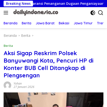
Langsung
ransparansi Penanganan Dugaan Penganiayaan
Breaking News
Ketua Pe
ke
konten
Beranda
Berita
Jawa Barat
Bekasi
Jawa Timur
Treng
Beranda
Berita
Berita
Aksi Sigap Reskrim Polsek
Banyuwangi Kota, Pencuri HP di
Konter BUB Cell Ditangkap di
Plengsengan
Yohan
27 Januari 2026