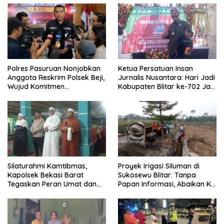
Polres Pasuruan Nonjobkan
Ketua Persatuan Insan
Anggota Reskrim Polsek Beji,
Jurnalis Nusantara: Hari Jadi
Wujud Komitmen
Kabupaten Blitar ke-702 Jadi
Transparansi Penanganan
Momentum Perkuat Sinergi
Dugaan Penganiayaan
Pembangunan
Silaturahmi Kamtibmas,
Proyek Irigasi Siluman di
Kapolsek Bekasi Barat
Sukosewu Blitar: Tanpa
Tegaskan Peran Umat dan
Papan Informasi, Abaikan K3,
Keluarga Kunci Jaga
dan Terkesan Lempar
Kondusivitas Wilayah
Tanggung Jawab