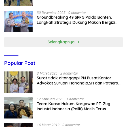
Nasional
30 Desember 2025
0 Komentar
Groundbreaking 49 SPPG Polda Banten,
Langkah Strategis Dukung Makan Bergizi
Gratis
Selengkapnya
Popular Post
3 Maret 2025
2 Komentar
Surat tidak ditanggapi PN Pusat,Kantor
Advokat Suryani Hariandja,SH dan Patners
Bikin Pengaduan ke Mahkamah Agung RI
12 Februari 2025
1 Komentar
Team Kuasa Hukum Karyawan PT. Zug
Industri Indonesia (Pailit) Masih Terus
Memperjuangkan Hak Karyawan di
Pengadilan Negeri Jakarta Pusat
16 Maret 2019
0 Komentar