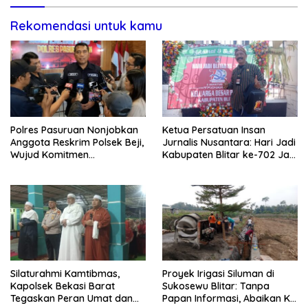
Rekomendasi untuk kamu
Polres Pasuruan Nonjobkan
Ketua Persatuan Insan
Anggota Reskrim Polsek Beji,
Jurnalis Nusantara: Hari Jadi
Wujud Komitmen
Kabupaten Blitar ke-702 Jadi
Transparansi Penanganan
Momentum Perkuat Sinergi
Dugaan Penganiayaan
Pembangunan
Silaturahmi Kamtibmas,
Proyek Irigasi Siluman di
Kapolsek Bekasi Barat
Sukosewu Blitar: Tanpa
Tegaskan Peran Umat dan
Papan Informasi, Abaikan K3,