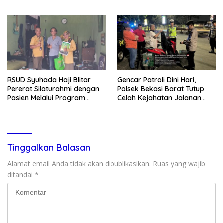
Keluarga Kunci Jaga
dan Terkesan Lempar
Kondusivitas Wilayah
Tanggung Jawab
RSUD Syuhada Haji Blitar
Gencar Patroli Dini Hari,
Pererat Silaturahmi dengan
Polsek Bekasi Barat Tutup
Pasien Melalui Program
Celah Kejahatan Jalanan
Kunjungan Rumah
dan Ancaman Tawuran
Tinggalkan Balasan
Alamat email Anda tidak akan dipublikasikan.
Ruas yang wajib
ditandai
*