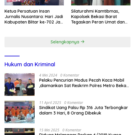
Ketua Persatuan Insan
Silaturahmi Kamtibmas,
Jurnalis Nusantara: Hari Jadi
Kapolsek Bekasi Barat
Kabupaten Blitar ke-702 Jadi
Tegaskan Peran Umat dan
Momentum Perkuat Sinergi
Keluarga Kunci Jaga
Pembangunan
Kondusivitas Wilayah
Selengkapnya
Hukum dan Kriminal
4 Mei 2024
0 Komentar
Pelaku Pencurian Modus Pecah Kaca Mobil
,diamankan Sat Reskrim Polres Metro Bekasi
Kota
11 April 2025
0 Komentar
Sindikat Uang Palsu Rp 316 Juta Terbongkar
dalam 3 Hari, 8 Orang Dibekuk
15 Mei 2025
0 Komentar
Diduga Melanggar Perkap 6/2019 Kuasa