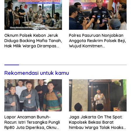
Oknum Polsek Kebon Jeruk
Polres Pasuruan Nonjobkan
Diduga Backing Mafia Tanah,
Anggota Reskrim Polsek Beji,
Hak Milik Warga Dirampas
Wujud Komitmen
Lewat Paksaan
Transparansi Penanganan
Dugaan Penganiayaan
Rekomendasi untuk kamu
Lapor Ancaman Bunuh-
Jaga Jakarta On The Spot:
Racun: Istri Tersangka Pungli
Kapolsek Bekasi Barat
Rp80 Juta Diperiksa, Oknum
himbau Warga Tolak Hoaks