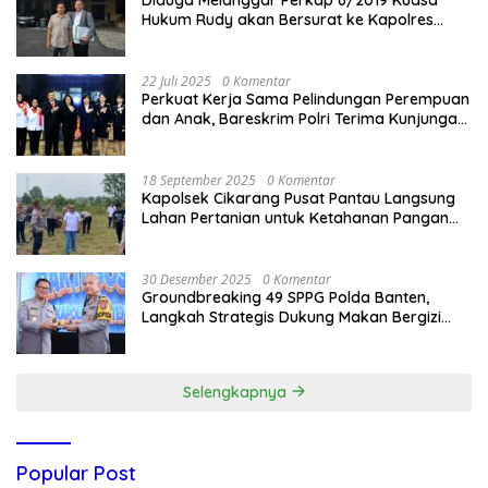
Hukum Rudy akan Bersurat ke Kapolres
Bandung Kota .
22 Juli 2025
0 Komentar
Perkuat Kerja Sama Pelindungan Perempuan
dan Anak, Bareskrim Polri Terima Kunjungan
Delegasi Kepolisian nasional Korea Selatan
18 September 2025
0 Komentar
Kapolsek Cikarang Pusat Pantau Langsung
Lahan Pertanian untuk Ketahanan Pangan
Nasional
30 Desember 2025
0 Komentar
Groundbreaking 49 SPPG Polda Banten,
Langkah Strategis Dukung Makan Bergizi
Gratis
Selengkapnya
Popular Post