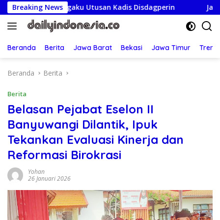
Langsung
engaku Utusan Kadis Disdagperin
Breaking News
Jaga Jakarta On The 
ke
konten
Beranda
Berita
Jawa Barat
Bekasi
Jawa Timur
Treng
Beranda
Berita
Berita
Belasan Pejabat Eselon II
Banyuwangi Dilantik, Ipuk
Tekankan Evaluasi Kinerja dan
Reformasi Birokrasi
Yohan
26 Januari 2026