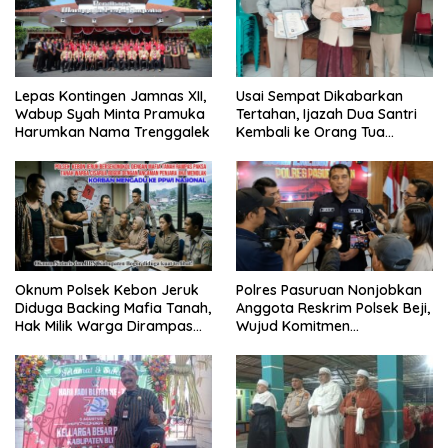
Lepas Kontingen Jamnas XII,
Usai Sempat Dikabarkan
Wabup Syah Minta Pramuka
Tertahan, Ijazah Dua Santri
Harumkan Nama Trenggalek
Kembali ke Orang Tua
Secara Cuma-cuma
Oknum Polsek Kebon Jeruk
Polres Pasuruan Nonjobkan
Diduga Backing Mafia Tanah,
Anggota Reskrim Polsek Beji,
Hak Milik Warga Dirampas
Wujud Komitmen
Lewat Paksaan
Transparansi Penanganan
Dugaan Penganiayaan