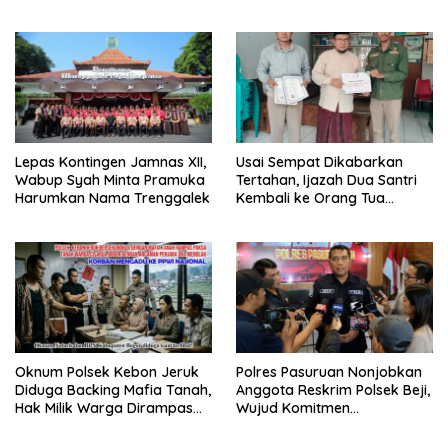
G Mengaku Utusan Kadis
& Cegah Tawuran Usai
Disdagperin
Sholat Jumat
Lepas Kontingen Jamnas XII,
Usai Sempat Dikabarkan
Wabup Syah Minta Pramuka
Tertahan, Ijazah Dua Santri
Harumkan Nama Trenggalek
Kembali ke Orang Tua
Secara Cuma-cuma
Oknum Polsek Kebon Jeruk
Polres Pasuruan Nonjobkan
Diduga Backing Mafia Tanah,
Anggota Reskrim Polsek Beji,
Hak Milik Warga Dirampas
Wujud Komitmen
Lewat Paksaan
Transparansi Penanganan
Dugaan Penganiayaan