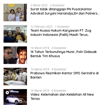
3 Maret 2025
2 Komentar
Surat tidak ditanggapi PN Pusat,Kantor
Advokat Suryani Hariandja,SH dan Patners
Bikin Pengaduan ke Mahkamah Agung RI
12 Februari 2025
1 Komentar
Team Kuasa Hukum Karyawan PT. Zug
Industri Indonesia (Pailit) Masih Terus
Memperjuangkan Hak Karyawan di
Pengadilan Negeri Jakarta Pusat
16 Maret 2019
0 Komentar
14 Tahun Terbunuhnya Munir, Polri Didesak
Bentuk Tim Khusus
16 Maret 2019
0 Komentar
Prabowo Resmikan Kantor DPD Gerindra di
Banten
16 Maret 2019
0 Komentar
Video: Kelemahan dan Kelebihan All New
Terios