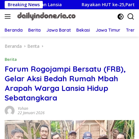
Langsung
t dan Lansia
Breaking News
Rayakan HUT ke-25,Partai Demokrat Ban
ke
konten
Beranda
Berita
Jawa Barat
Bekasi
Jawa Timur
Treng
Beranda
Berita
Berita
Forum Rogojampi Bersatu (FRB),
Gelar Aksi Bedah Rumah Mbah
Arapah Warga Lansia Hidup
Sebatangkara
Yohan
22 Januari 2026