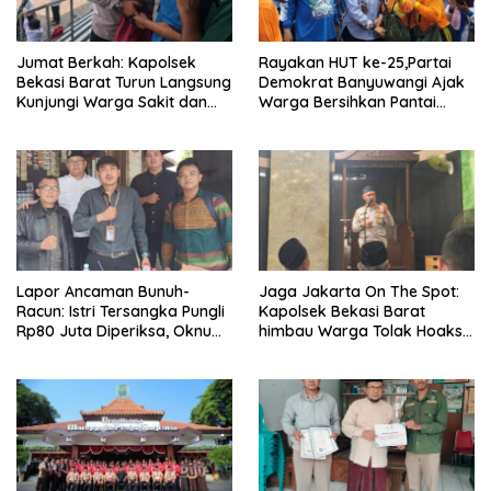
Jumat Berkah: Kapolsek
Rayakan HUT ke-25,Partai
Bekasi Barat Turun Langsung
Demokrat Banyuwangi Ajak
Kunjungi Warga Sakit dan
Warga Bersihkan Pantai
Lansia
Kedunen Desa Bomo
Lapor Ancaman Bunuh-
Jaga Jakarta On The Spot:
Racun: Istri Tersangka Pungli
Kapolsek Bekasi Barat
Rp80 Juta Diperiksa, Oknum
himbau Warga Tolak Hoaks
G Mengaku Utusan Kadis
& Cegah Tawuran Usai
Disdagperin
Sholat Jumat