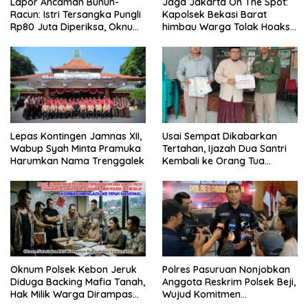
Lapor Ancaman Bunuh-
Jaga Jakarta On The Spot:
Racun: Istri Tersangka Pungli
Kapolsek Bekasi Barat
Rp80 Juta Diperiksa, Oknum
himbau Warga Tolak Hoaks
G Mengaku Utusan Kadis
& Cegah Tawuran Usai
Disdagperin
Sholat Jumat
Lepas Kontingen Jamnas XII,
Usai Sempat Dikabarkan
Wabup Syah Minta Pramuka
Tertahan, Ijazah Dua Santri
Harumkan Nama Trenggalek
Kembali ke Orang Tua
Secara Cuma-cuma
Oknum Polsek Kebon Jeruk
Polres Pasuruan Nonjobkan
Diduga Backing Mafia Tanah,
Anggota Reskrim Polsek Beji,
Hak Milik Warga Dirampas
Wujud Komitmen
Lewat Paksaan
Transparansi Penanganan