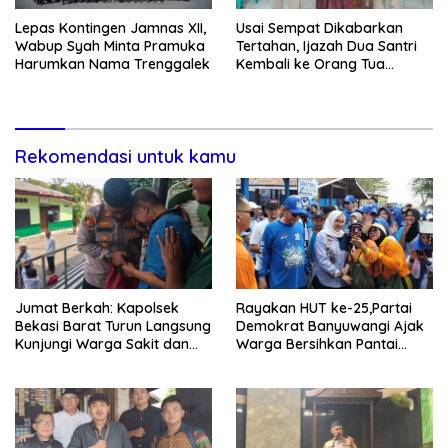
Lepas Kontingen Jamnas XII,
Usai Sempat Dikabarkan
Wabup Syah Minta Pramuka
Tertahan, Ijazah Dua Santri
Harumkan Nama Trenggalek
Kembali ke Orang Tua
Secara Cuma-cuma
Rekomendasi untuk kamu
Jumat Berkah: Kapolsek
Rayakan HUT ke-25,Partai
Bekasi Barat Turun Langsung
Demokrat Banyuwangi Ajak
Kunjungi Warga Sakit dan
Warga Bersihkan Pantai
Lansia
Kedunen Desa Bomo