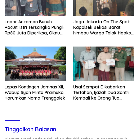
Lapor Ancaman Bunuh-
Jaga Jakarta On The Spot:
Racun: Istri Tersangka Pungli
Kapolsek Bekasi Barat
Rp80 Juta Diperiksa, Oknum
himbau Warga Tolak Hoaks
G Mengaku Utusan Kadis
& Cegah Tawuran Usai
Disdagperin
Sholat Jumat
Lepas Kontingen Jamnas XII,
Usai Sempat Dikabarkan
Wabup Syah Minta Pramuka
Tertahan, Ijazah Dua Santri
Harumkan Nama Trenggalek
Kembali ke Orang Tua
Secara Cuma-cuma
Tinggalkan Balasan