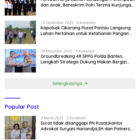
dan Anak, Bareskrim Polri Terima Kunjungan
Delegasi Kepolisian nasional Korea Selatan
18 September 2025
0 Komentar
Kapolsek Cikarang Pusat Pantau Langsung
Lahan Pertanian untuk Ketahanan Pangan
Nasional
30 Desember 2025
0 Komentar
Groundbreaking 49 SPPG Polda Banten,
Langkah Strategis Dukung Makan Bergizi
Gratis
Selengkapnya
Popular Post
3 Maret 2025
2 Komentar
Surat tidak ditanggapi PN Pusat,Kantor
Advokat Suryani Hariandja,SH dan Patners
Bikin Pengaduan ke Mahkamah Agung RI