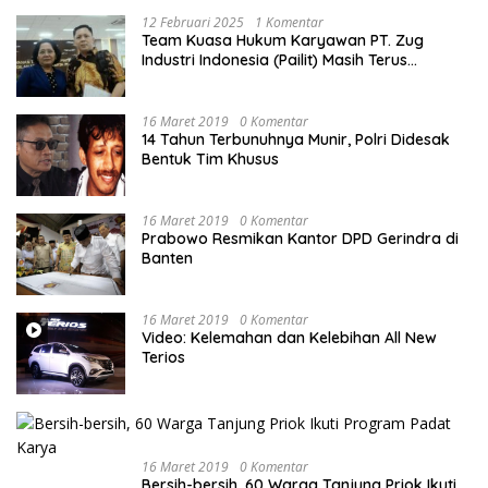
12 Februari 2025
1 Komentar
Team Kuasa Hukum Karyawan PT. Zug
Industri Indonesia (Pailit) Masih Terus
Memperjuangkan Hak Karyawan di
Pengadilan Negeri Jakarta Pusat
16 Maret 2019
0 Komentar
14 Tahun Terbunuhnya Munir, Polri Didesak
Bentuk Tim Khusus
16 Maret 2019
0 Komentar
Prabowo Resmikan Kantor DPD Gerindra di
Banten
16 Maret 2019
0 Komentar
Video: Kelemahan dan Kelebihan All New
Terios
16 Maret 2019
0 Komentar
Bersih-bersih, 60 Warga Tanjung Priok Ikuti