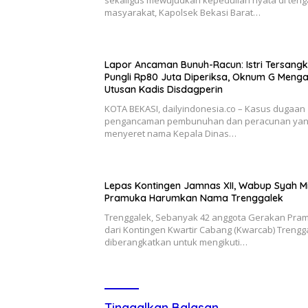
sekaligus mewujudkan kepedulian nyata di ten
masyarakat, Kapolsek Bekasi Barat…
Lapor Ancaman Bunuh-Racun: Istri Tersang
Pungli Rp80 Juta Diperiksa, Oknum G Meng
Utusan Kadis Disdagperin
KOTA BEKASI, dailyindonesia.co – Kasus dugaan
pengancaman pembunuhan dan peracunan ya
menyeret nama Kepala Dinas…
Lepas Kontingen Jamnas XII, Wabup Syah M
Pramuka Harumkan Nama Trenggalek
Trenggalek, Sebanyak 42 anggota Gerakan Pra
dari Kontingen Kwartir Cabang (Kwarcab) Trengg
diberangkatkan untuk mengikuti…
Tinggalkan Balasan