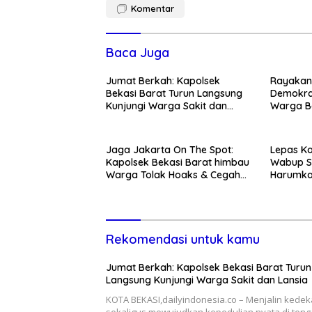
Komentar
Baca Juga
Jumat Berkah: Kapolsek
Rayakan 
Bekasi Barat Turun Langsung
Demokra
Kunjungi Warga Sakit dan
Warga Be
Lansia
Kedunen
Jaga Jakarta On The Spot:
Lepas Ko
Kapolsek Bekasi Barat himbau
Wabup S
Warga Tolak Hoaks & Cegah
Harumka
Tawuran Usai Sholat Jumat
Rekomendasi untuk kamu
Jumat Berkah: Kapolsek Bekasi Barat Turun
Langsung Kunjungi Warga Sakit dan Lansia
KOTA BEKASI,dailyindonesia.co – Menjalin kede