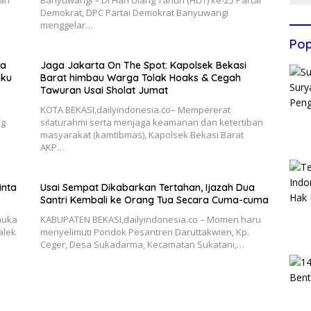
gah
Banyuwangi – Di Hari Ulang Tahun (HUT) ke-25 Partai
Demokrat, DPC Partai Demokrat Banyuwangi
menggelar…
Pop
ka
Jaga Jakarta On The Spot: Kapolsek Bekasi
aku
Barat himbau Warga Tolak Hoaks & Cegah
Tawuran Usai Sholat Jumat
KOTA BEKASI,dailyindonesia.co– Mempererat
ng
silaturahmi serta menjaga keamanan dan ketertiban
masyarakat (kamtibmas), Kapolsek Bekasi Barat
AKP…
inta
Usai Sempat Dikabarkan Tertahan, Ijazah Dua
Santri Kembali ke Orang Tua Secara Cuma-cuma
muka
KABUPATEN BEKASI,dailyindonesia.co – Momen haru
alek
menyelimuti Pondok Pesantren Daruttakwien, Kp.
Ceger, Desa Sukadarma, Kecamatan Sukatani,…