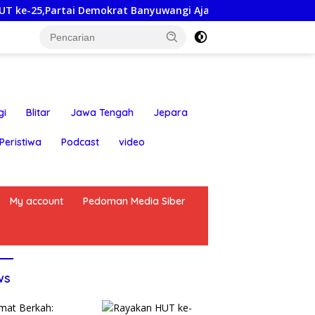
tai Demokrat Banyuwangi Ajak Warga Bersihkan Pantai Kedune
gi
Blitar
Jawa Tengah
Jepara
Peristiwa
Podcast
video
My account
Pedoman Media Siber
ws