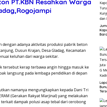
eton PT.KBN Resahkan Warga
ladag,Rogojampi
Juma
Kapo
Bara
Kunj
dan 
 dengan adanya aktivitas produksi pabrik beton
ritanjung, Dusun Krajan, Desa Gladag, Kecamatan
uai keluhan dari warga sekitar.
ik tersebut kerap terbawa angin hingga masuk ke
ak langsung pada lembaga pendidikan di depan
Lap
Bunu
ebutkan namanya mengungkapkan kepada Dani Tri
Ters
GERAM (Gerakan Rakyat Marjinal) yang melakukan
Rp80
Okn
k terkait dampak polusi asap tebal dari cerobong
Utus