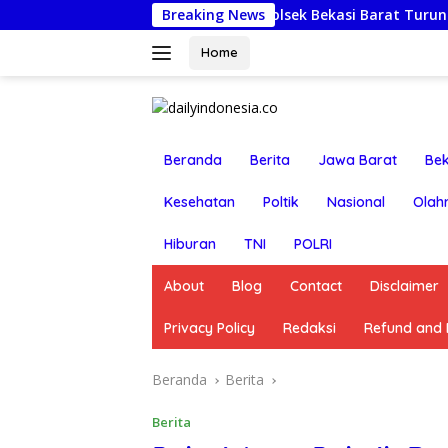
Langsung
Jumat Berkah: Kapolsek Bekasi Barat Turun Langsung Ku
Breaking News
ke
konten
Home
Beranda
Berita
Jawa Barat
Bek
Kesehatan
Poltik
Nasional
Olah
Hiburan
TNI
POLRI
About
Blog
Contact
Disclaimer
Privacy Policy
Redaksi
Refund and R
Beranda
Berita
Berita