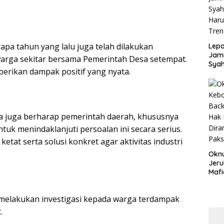
Disd
pa tahun yang lalu juga telah dilakukan
Lepa
Jamn
arga sekitar bersama Pemerintah Desa setempat.
Syah
erikan dampak positif yang nyata.
Har
Tren
a juga berharap pemerintah daerah, khususnya
ntuk menindaklanjuti persoalan ini secara serius.
at serta solusi konkret agar aktivitas industri
Okn
Jeru
Mafi
War
Lew
elakukan investigasi kepada warga terdampak
.