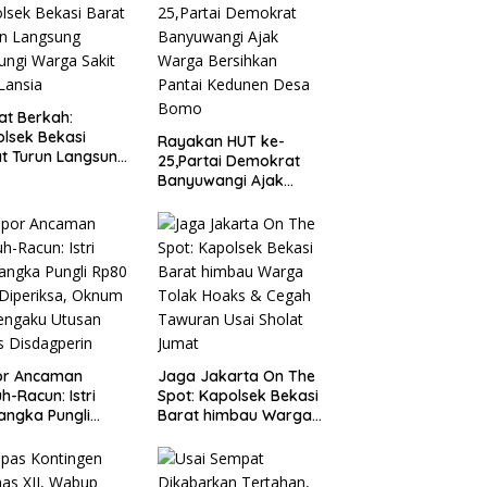
t Berkah:
lsek Bekasi
Rayakan HUT ke-
t Turun Langsung
25,Partai Demokrat
ungi Warga Sakit
Banyuwangi Ajak
Lansia
Warga Bersihkan
Pantai Kedunen Desa
Bomo
or Ancaman
Jaga Jakarta On The
h-Racun: Istri
Spot: Kapolsek Bekasi
angka Pungli
Barat himbau Warga
 Juta Diperiksa,
Tolak Hoaks & Cegah
um G Mengaku
Tawuran Usai Sholat
an Kadis
Jumat