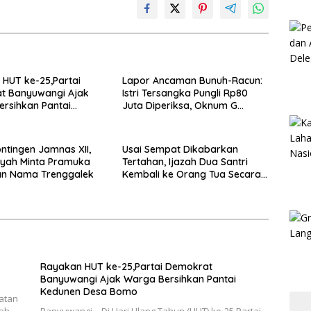
HUT ke-25,Partai
Lapor Ancaman Bunuh-Racun:
t Banyuwangi Ajak
Istri Tersangka Pungli Rp80
rsihkan Pantai
Juta Diperiksa, Oknum G
 Desa Bomo
Mengaku Utusan Kadis
Disdagperin
ntingen Jamnas XII,
Usai Sempat Dikabarkan
yah Minta Pramuka
Tertahan, Ijazah Dua Santri
n Nama Trenggalek
Kembali ke Orang Tua Secara
Cuma-cuma
Rayakan HUT ke-25,Partai Demokrat
Banyuwangi Ajak Warga Bersihkan Pantai
Kedunen Desa Bomo
katan