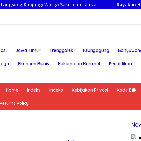
njungi Warga Sakit dan Lansia
Rayakan HUT ke-25,Par
asi
Jawa Timur
Trenggalek
Tulungagung
Banyuwan
raga
Ekonomi Bisnis
Hukum dan Kriminal
Pendidikan
Home
Indeks
Indeks
Kebijakan Privasi
Kode Etik
eturns Policy
Ne