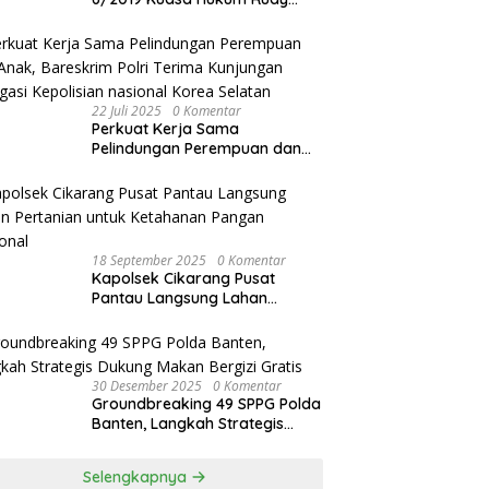
akan Bersurat ke Kapolres
Bandung Kota .
22 Juli 2025
0 Komentar
Perkuat Kerja Sama
Pelindungan Perempuan dan
Anak, Bareskrim Polri Terima
Kunjungan Delegasi Kepolisian
nasional Korea Selatan
18 September 2025
0 Komentar
Kapolsek Cikarang Pusat
Pantau Langsung Lahan
Pertanian untuk Ketahanan
Pangan Nasional
30 Desember 2025
0 Komentar
Groundbreaking 49 SPPG Polda
Banten, Langkah Strategis
Dukung Makan Bergizi Gratis
Selengkapnya