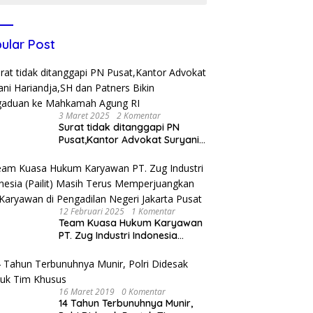
ular Post
3 Maret 2025
2 Komentar
Surat tidak ditanggapi PN
Pusat,Kantor Advokat Suryani
Hariandja,SH dan Patners Bikin
Pengaduan ke Mahkamah
Agung RI
12 Februari 2025
1 Komentar
Team Kuasa Hukum Karyawan
PT. Zug Industri Indonesia
(Pailit) Masih Terus
Memperjuangkan Hak
Karyawan di Pengadilan Negeri
Jakarta Pusat
16 Maret 2019
0 Komentar
14 Tahun Terbunuhnya Munir,