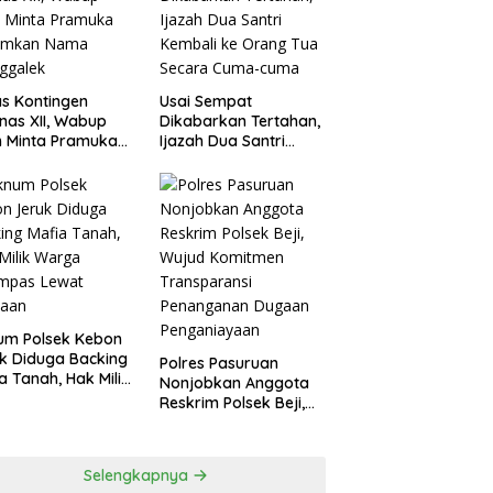
agperin
s Kontingen
Usai Sempat
as XII, Wabup
Dikabarkan Tertahan,
 Minta Pramuka
Ijazah Dua Santri
umkan Nama
Kembali ke Orang Tua
ggalek
Secara Cuma-cuma
um Polsek Kebon
k Diduga Backing
Polres Pasuruan
a Tanah, Hak Milik
Nonjobkan Anggota
ga Dirampas
Reskrim Polsek Beji,
at Paksaan
Wujud Komitmen
Transparansi
Penanganan Dugaan
Selengkapnya
Penganiayaan