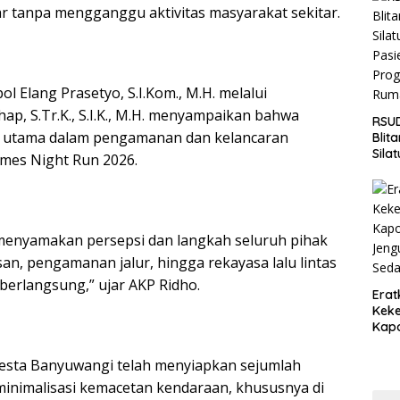
Jaga
ar tanpa mengganggu aktivitas masyarakat sekitar.
Wila
 Elang Prasetyo, S.I.Kom., M.H. melalui
ap, S.Tr.K., S.I.K., M.H. menyampaikan bahwa
RSUD
ci utama dalam pengamanan dan kelancaran
Blit
Sila
imes Night Run 2026.
Pasi
Pro
Rum
 menyamakan persepsi dan langkah seluruh pihak
asan, pengamanan jalur, hingga rekayasa lalu lintas
berlangsung,” ujar AKP Ridho.
Erat
Keke
Kapo
Bara
Ang
esta Banyuwangi telah menyiapkan sejumlah
Saki
minimalisasi kemacetan kendaraan, khususnya di