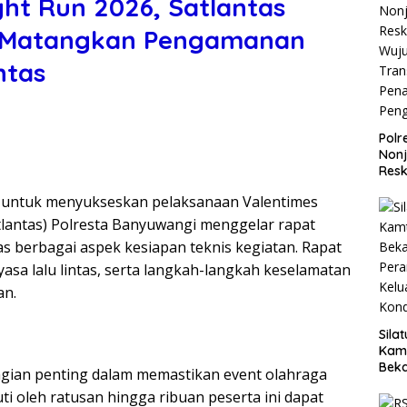
ght Run 2026, Satlantas
i Matangkan Pengamanan
ntas
Polr
Non
Resk
Wuj
 untuk menyukseskan pelaksanaan Valentimes
Tran
Pen
atlantas) Polresta Banyuwangi menggelar rapat
Pen
s berbagai aspek kesiapan teknis kegiatan. Rapat
asa lalu lintas, serta langkah-langkah keselamatan
an.
Sila
Kam
Beka
agian penting dalam memastikan event olahraga
Teg
ti oleh ratusan hingga ribuan peserta ini dapat
dan 