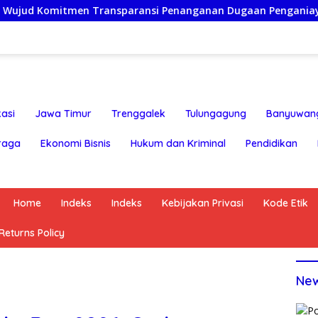
men Transparansi Penanganan Dugaan Penganiayaan
Ket
asi
Jawa Timur
Trenggalek
Tulungagung
Banyuwan
raga
Ekonomi Bisnis
Hukum dan Kriminal
Pendidikan
Home
Indeks
Indeks
Kebijakan Privasi
Kode Etik
eturns Policy
Ne