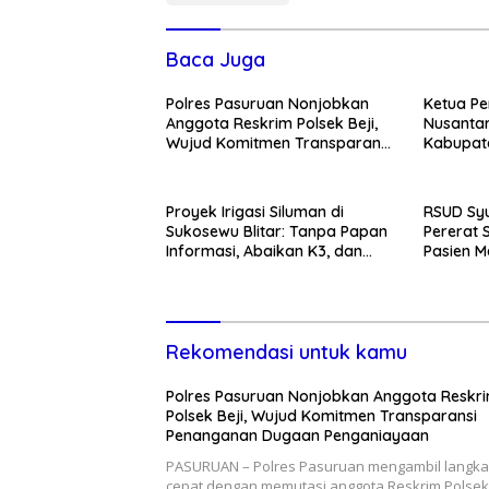
Baca Juga
Polres Pasuruan Nonjobkan
Ketua Pe
Anggota Reskrim Polsek Beji,
Nusantar
Wujud Komitmen Transparansi
Kabupate
Penanganan Dugaan
Momentum
Penganiayaan
Pemban
Proyek Irigasi Siluman di
RSUD Syu
Sukosewu Blitar: Tanpa Papan
Pererat 
Informasi, Abaikan K3, dan
Pasien M
Terkesan Lempar Tanggung
Kunjung
Jawab
Rekomendasi untuk kamu
Polres Pasuruan Nonjobkan Anggota Reskr
Polsek Beji, Wujud Komitmen Transparansi
Penanganan Dugaan Penganiayaan
PASURUAN – Polres Pasuruan mengambil langk
cepat dengan memutasi anggota Reskrim Polsek 