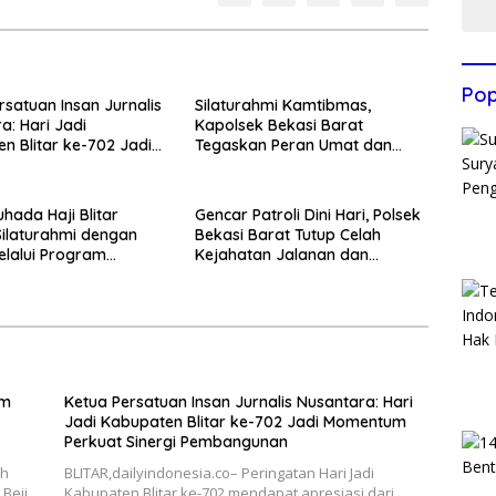
Pop
rsatuan Insan Jurnalis
Silaturahmi Kamtibmas,
a: Hari Jadi
Kapolsek Bekasi Barat
n Blitar ke-702 Jadi
Tegaskan Peran Umat dan
 Perkuat Sinergi
Keluarga Kunci Jaga
gunan
Kondusivitas Wilayah
hada Haji Blitar
Gencar Patroli Dini Hari, Polsek
Silaturahmi dengan
Bekasi Barat Tutup Celah
elalui Program
Kejahatan Jalanan dan
an Rumah
Ancaman Tawuran
im
Ketua Persatuan Insan Jurnalis Nusantara: Hari
Jadi Kabupaten Blitar ke-702 Jadi Momentum
Perkuat Sinergi Pembangunan
ah
BLITAR,dailyindonesia.co– Peringatan Hari Jadi
Beji
Kabupaten Blitar ke-702 mendapat apresiasi dari