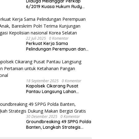
Diduga Melanggar Perkap
6/2019 Kuasa Hukum Rudy
akan Bersurat ke Kapolres
Bandung Kota .
22 Juli 2025
0 Komentar
Perkuat Kerja Sama
Pelindungan Perempuan dan
Anak, Bareskrim Polri Terima
Kunjungan Delegasi Kepolisian
nasional Korea Selatan
18 September 2025
0 Komentar
Kapolsek Cikarang Pusat
Pantau Langsung Lahan
Pertanian untuk Ketahanan
Pangan Nasional
30 Desember 2025
0 Komentar
Groundbreaking 49 SPPG Polda
Banten, Langkah Strategis
Dukung Makan Bergizi Gratis