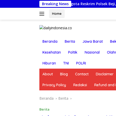
Langsung
suruan Nonjobkan Anggota Reskrim Polsek Beji, Wujud Komit
Breaking News
ke
konten
Home
Beranda
Berita
Jawa Barat
Bek
Kesehatan
Poltik
Nasional
Olah
Hiburan
TNI
POLRI
About
Blog
Contact
Disclaimer
Privacy Policy
Redaksi
Refund and R
Beranda
Berita
Berita