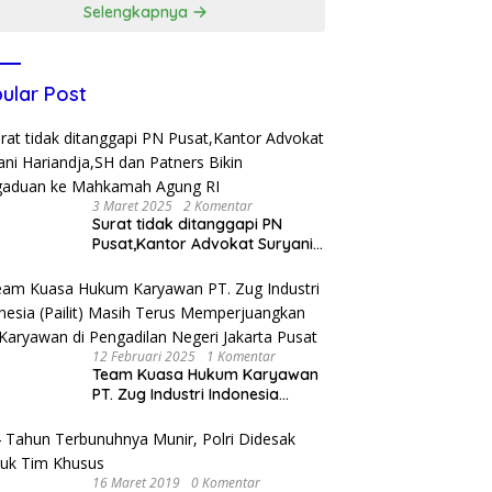
Selengkapnya
ular Post
3 Maret 2025
2 Komentar
Surat tidak ditanggapi PN
Pusat,Kantor Advokat Suryani
Hariandja,SH dan Patners Bikin
Pengaduan ke Mahkamah
Agung RI
12 Februari 2025
1 Komentar
Team Kuasa Hukum Karyawan
PT. Zug Industri Indonesia
(Pailit) Masih Terus
Memperjuangkan Hak
Karyawan di Pengadilan Negeri
Jakarta Pusat
16 Maret 2019
0 Komentar