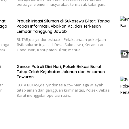
berbagai elemen masyarakat, termasuk kalangan…
rat
Proyek Irigasi Siluman di Sukosewu Blitar: Tanpa
Jaga
Papan Informasi, Abaikan K3, dan Terkesan
Lempar Tanggung Jawab
BLITAR,dailyindonesia.co – Pelaksanaan pekerjaan
njaga
fisik saluran irigasi di Desa Sukosewu, Kecamatan
as)…
Gandusari, Kabupaten Blitar, menuai…
i
Gencar Patroli Dini Hari, Polsek Bekasi Barat
Tutup Celah Kejahatan Jalanan dan Ancaman
Tawuran
ar
KOTA BEKASI,dailyindonesia.co– Menjaga wilayah
an
tetap aman dari gangguan kriminalitas, Polsek Bekasi
Barat menggelar operasi rutin…