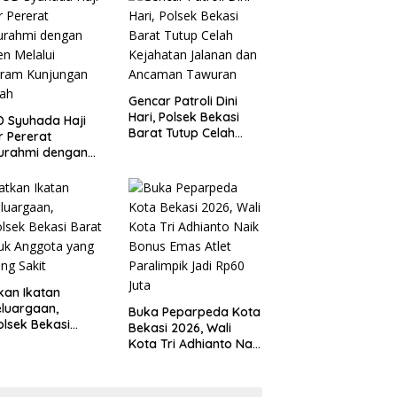
 Kondusivitas
Tanggung Jawab
yah
Gencar Patroli Dini
Hari, Polsek Bekasi
 Syuhada Haji
Barat Tutup Celah
ar Pererat
Kejahatan Jalanan
turahmi dengan
dan Ancaman
en Melalui
Tawuran
gram Kunjungan
ah
kan Ikatan
luargaan,
Buka Peparpeda Kota
lsek Bekasi
Bekasi 2026, Wali
t Jenguk
Kota Tri Adhianto Naik
gota yang Sedang
Bonus Emas Atlet
t
Paralimpik Jadi Rp60
Juta