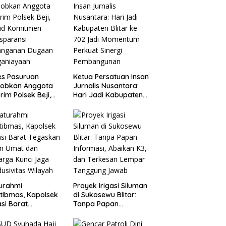
es Pasuruan
Ketua Persatuan Insan
jobkan Anggota
Jurnalis Nusantara:
rim Polsek Beji,
Hari Jadi Kabupaten
ud Komitmen
Blitar ke-702 Jadi
sparansi
Momentum Perkuat
anganan Dugaan
Sinergi Pembangunan
ganiayaan
turahmi
Proyek Irigasi Siluman
tibmas, Kapolsek
di Sukosewu Blitar:
si Barat
Tanpa Papan
askan Peran Umat
Informasi, Abaikan K3,
Keluarga Kunci
dan Terkesan Lempar