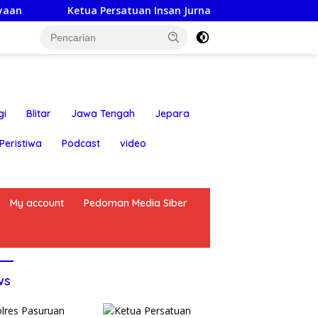
ua Persatuan Insan Jurnalis Nusantara: Hari Jadi Kabupaten B
gi
Blitar
Jawa Tengah
Jepara
Peristiwa
Podcast
video
My account
Pedoman Media Siber
ws