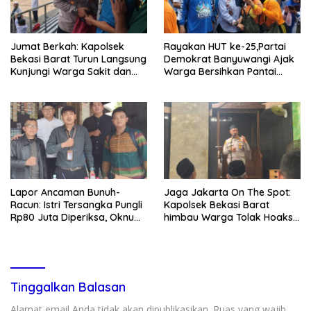
Jumat Berkah: Kapolsek
Rayakan HUT ke-25,Partai
Bekasi Barat Turun Langsung
Demokrat Banyuwangi Ajak
Kunjungi Warga Sakit dan
Warga Bersihkan Pantai
Lansia
Kedunen Desa Bomo
Lapor Ancaman Bunuh-
Jaga Jakarta On The Spot:
Racun: Istri Tersangka Pungli
Kapolsek Bekasi Barat
Rp80 Juta Diperiksa, Oknum
himbau Warga Tolak Hoaks
G Mengaku Utusan Kadis
& Cegah Tawuran Usai
Disdagperin
Sholat Jumat
Tinggalkan Balasan
Alamat email Anda tidak akan dipublikasikan.
Ruas yang wajib