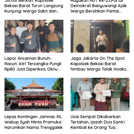
Jumat Berkah: Kapolsek
Rayakan HUT ke-25,Partai
Bekasi Barat Turun Langsung
Demokrat Banyuwangi Ajak
Kunjungi Warga Sakit dan
Warga Bersihkan Pantai
Lansia
Kedunen Desa Bomo
Lapor Ancaman Bunuh-
Jaga Jakarta On The Spot:
Racun: Istri Tersangka Pungli
Kapolsek Bekasi Barat
Rp80 Juta Diperiksa, Oknum
himbau Warga Tolak Hoaks
G Mengaku Utusan Kadis
& Cegah Tawuran Usai
Disdagperin
Sholat Jumat
Lepas Kontingen Jamnas XII,
Usai Sempat Dikabarkan
Wabup Syah Minta Pramuka
Tertahan, Ijazah Dua Santri
Harumkan Nama Trenggalek
Kembali ke Orang Tua
Secara Cuma-cuma