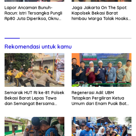
Lapor Ancaman Bunuh-
Jaga Jakarta On The Spot:
Racun: Istri Tersangka Pungli
Kapolsek Bekasi Barat
Rp80 Juta Diperiksa, Oknum
himbau Warga Tolak Hoaks
G Mengaku Utusan Kadis
& Cegah Tawuran Usai
Disdagperin
Sholat Jumat
Rekomendasi untuk kamu
Semarak HUT RI ke-81: Polsek
Regenerasi Adil: UBM
Bekasi Barat Lepas Tawa
Tetapkan Pergiliran Ketua
dan Semangat Bersama
Umum dari Enam Puak Batak
Warga Kranji
Muslim