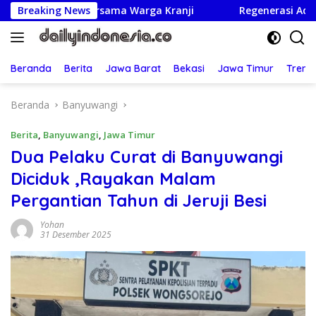
Langsung
at Bersama Warga Kranji
Breaking News
Regenerasi Adil: UBM Tetapka
ke
konten
Beranda
Berita
Jawa Barat
Bekasi
Jawa Timur
Treng
Beranda
Banyuwangi
Berita
,
Banyuwangi
,
Jawa Timur
Dua Pelaku Curat di Banyuwangi
Diciduk ,Rayakan Malam
Pergantian Tahun di Jeruji Besi
Yohan
31 Desember 2025