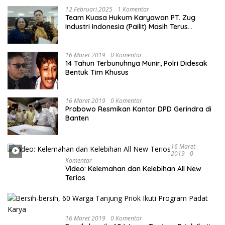
12 Februari 2025
1 Komentar
Team Kuasa Hukum Karyawan PT. Zug
Industri Indonesia (Pailit) Masih Terus
Memperjuangkan Hak Karyawan di
Pengadilan Negeri Jakarta Pusat
16 Maret 2019
0 Komentar
14 Tahun Terbunuhnya Munir, Polri Didesak
Bentuk Tim Khusus
16 Maret 2019
0 Komentar
Prabowo Resmikan Kantor DPD Gerindra di
Banten
16 Maret
2019
0
Komentar
Video: Kelemahan dan Kelebihan All New
Terios
16 Maret 2019
0 Komentar