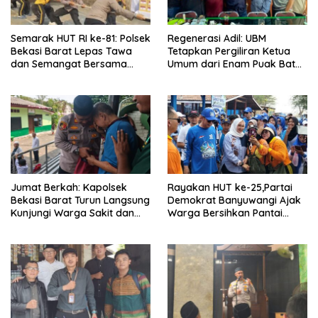
Semarak HUT RI ke-81: Polsek
Regenerasi Adil: UBM
Bekasi Barat Lepas Tawa
Tetapkan Pergiliran Ketua
dan Semangat Bersama
Umum dari Enam Puak Batak
Warga Kranji
Muslim
Jumat Berkah: Kapolsek
Rayakan HUT ke-25,Partai
Bekasi Barat Turun Langsung
Demokrat Banyuwangi Ajak
Kunjungi Warga Sakit dan
Warga Bersihkan Pantai
Lansia
Kedunen Desa Bomo