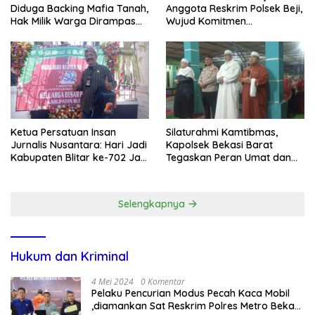
Diduga Backing Mafia Tanah,
Anggota Reskrim Polsek Beji,
Hak Milik Warga Dirampas
Wujud Komitmen
Lewat Paksaan
Transparansi Penanganan
Dugaan Penganiayaan
Ketua Persatuan Insan
Silaturahmi Kamtibmas,
Jurnalis Nusantara: Hari Jadi
Kapolsek Bekasi Barat
Kabupaten Blitar ke-702 Jadi
Tegaskan Peran Umat dan
Momentum Perkuat Sinergi
Keluarga Kunci Jaga
Pembangunan
Kondusivitas Wilayah
Selengkapnya
Hukum dan Kriminal
4 Mei 2024
0 Komentar
Pelaku Pencurian Modus Pecah Kaca Mobil
,diamankan Sat Reskrim Polres Metro Bekasi