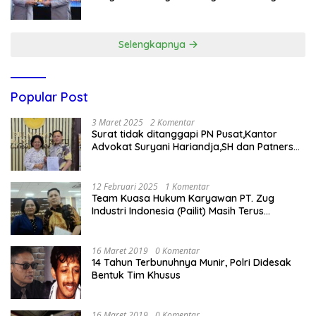
Gratis
Selengkapnya
Popular Post
3 Maret 2025
2 Komentar
Surat tidak ditanggapi PN Pusat,Kantor
Advokat Suryani Hariandja,SH dan Patners
Bikin Pengaduan ke Mahkamah Agung RI
12 Februari 2025
1 Komentar
Team Kuasa Hukum Karyawan PT. Zug
Industri Indonesia (Pailit) Masih Terus
Memperjuangkan Hak Karyawan di
Pengadilan Negeri Jakarta Pusat
16 Maret 2019
0 Komentar
14 Tahun Terbunuhnya Munir, Polri Didesak
Bentuk Tim Khusus
16 Maret 2019
0 Komentar