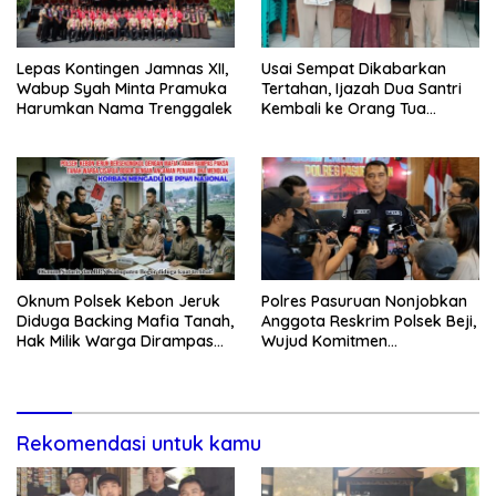
Lepas Kontingen Jamnas XII,
Usai Sempat Dikabarkan
Wabup Syah Minta Pramuka
Tertahan, Ijazah Dua Santri
Harumkan Nama Trenggalek
Kembali ke Orang Tua
Secara Cuma-cuma
Oknum Polsek Kebon Jeruk
Polres Pasuruan Nonjobkan
Diduga Backing Mafia Tanah,
Anggota Reskrim Polsek Beji,
Hak Milik Warga Dirampas
Wujud Komitmen
Lewat Paksaan
Transparansi Penanganan
Dugaan Penganiayaan
Rekomendasi untuk kamu