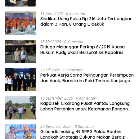
Kota
11 April 2025
0 Komentar
Sindikat Uang Palsu Rp 316 Juta Terbongkar
dalam 3 Hari, 8 Orang Dibekuk
15 Mei 2025
0 Komentar
Diduga Melanggar Perkap 6/2019 Kuasa
Hukum Rudy akan Bersurat ke Kapolres
Bandung Kota .
22 Juli 2025
0 Komentar
Perkuat Kerja Sama Pelindungan Perempuan
dan Anak, Bareskrim Polri Terima Kunjungan
Delegasi Kepolisian nasional Korea Selatan
18 September 2025
0 Komentar
Kapolsek Cikarang Pusat Pantau Langsung
Lahan Pertanian untuk Ketahanan Pangan
Nasional
30 Desember 2025
0 Komentar
Groundbreaking 49 SPPG Polda Banten,
Langkah Strategis Dukung Makan Bergizi