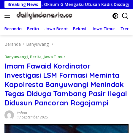
Langsung
iksa, Oknum G Mengaku Utusan Kadis Disdagperin
Breaking News
Jaga 
ke
konten
Beranda
Berita
Jawa Barat
Bekasi
Jawa Timur
Treng
Beranda
Banyuwangi
Banyuwangi
,
Berita
,
Jawa Timur
Imam Fawaid Kordinator
Investigasi LSM Formasi Meminta
Kapolresta Banyuwangi Menindak
Tegas Diduga Tambang Pasir Ilegal
Didusun Pancoran Rogojampi
Yohan
17 September 2025