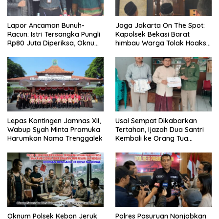
Lapor Ancaman Bunuh-
Jaga Jakarta On The Spot:
Racun: Istri Tersangka Pungli
Kapolsek Bekasi Barat
Rp80 Juta Diperiksa, Oknum
himbau Warga Tolak Hoaks
G Mengaku Utusan Kadis
& Cegah Tawuran Usai
Disdagperin
Sholat Jumat
Lepas Kontingen Jamnas XII,
Usai Sempat Dikabarkan
Wabup Syah Minta Pramuka
Tertahan, Ijazah Dua Santri
Harumkan Nama Trenggalek
Kembali ke Orang Tua
Secara Cuma-cuma
Oknum Polsek Kebon Jeruk
Polres Pasuruan Nonjobkan