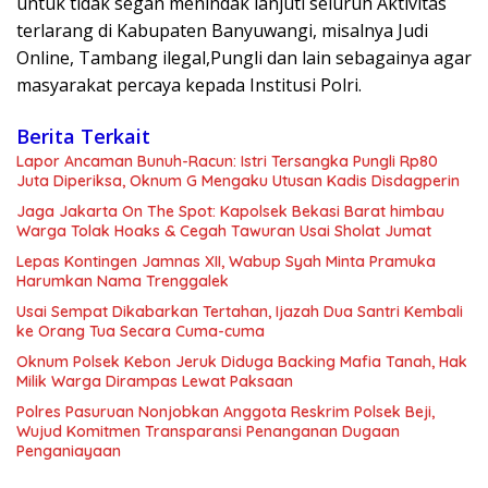
untuk tidak segan menindak lanjuti seluruh Aktivitas
terlarang di Kabupaten Banyuwangi, misalnya Judi
Online, Tambang ilegal,Pungli dan lain sebagainya agar
masyarakat percaya kepada Institusi Polri.
Berita Terkait
Lapor Ancaman Bunuh-Racun: Istri Tersangka Pungli Rp80
Juta Diperiksa, Oknum G Mengaku Utusan Kadis Disdagperin
Jaga Jakarta On The Spot: Kapolsek Bekasi Barat himbau
Warga Tolak Hoaks & Cegah Tawuran Usai Sholat Jumat
Lepas Kontingen Jamnas XII, Wabup Syah Minta Pramuka
Harumkan Nama Trenggalek
Usai Sempat Dikabarkan Tertahan, Ijazah Dua Santri Kembali
ke Orang Tua Secara Cuma-cuma
Oknum Polsek Kebon Jeruk Diduga Backing Mafia Tanah, Hak
Milik Warga Dirampas Lewat Paksaan
Polres Pasuruan Nonjobkan Anggota Reskrim Polsek Beji,
Wujud Komitmen Transparansi Penanganan Dugaan
Penganiayaan