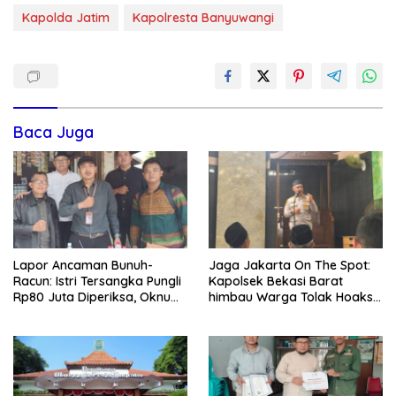
Kapolda Jatim
Kapolresta Banyuwangi
Baca Juga
Lapor Ancaman Bunuh-
Jaga Jakarta On The Spot:
Racun: Istri Tersangka Pungli
Kapolsek Bekasi Barat
Rp80 Juta Diperiksa, Oknum
himbau Warga Tolak Hoaks
G Mengaku Utusan Kadis
& Cegah Tawuran Usai
Disdagperin
Sholat Jumat