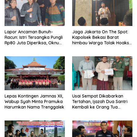
Lapor Ancaman Bunuh-
Jaga Jakarta On The Spot:
Racun: Istri Tersangka Pungli
Kapolsek Bekasi Barat
Rp80 Juta Diperiksa, Oknum
himbau Warga Tolak Hoaks
G Mengaku Utusan Kadis
& Cegah Tawuran Usai
Disdagperin
Sholat Jumat
Lepas Kontingen Jamnas XII,
Usai Sempat Dikabarkan
Wabup Syah Minta Pramuka
Tertahan, Ijazah Dua Santri
Harumkan Nama Trenggalek
Kembali ke Orang Tua
Secara Cuma-cuma