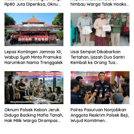
Rp80 Juta Diperiksa, Oknum
himbau Warga Tolak Hoaks
G Mengaku Utusan Kadis
& Cegah Tawuran Usai
Disdagperin
Sholat Jumat
Lepas Kontingen Jamnas XII,
Usai Sempat Dikabarkan
Wabup Syah Minta Pramuka
Tertahan, Ijazah Dua Santri
Harumkan Nama Trenggalek
Kembali ke Orang Tua
Secara Cuma-cuma
Oknum Polsek Kebon Jeruk
Polres Pasuruan Nonjobkan
Diduga Backing Mafia Tanah,
Anggota Reskrim Polsek Beji,
Hak Milik Warga Dirampas
Wujud Komitmen
Lewat Paksaan
Transparansi Penanganan
Dugaan Penganiayaan