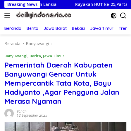
Langsung
it dan Lansia
Breaking News
Rayakan HUT ke-25,Partai Demokrat Ban
ke
konten
Beranda
Berita
Jawa Barat
Bekasi
Jawa Timur
Treng
Beranda
Banyuwangi
Banyuwangi
,
Berita
,
Jawa Timur
Pemerintah Daerah Kabupaten
Banyuwangi Gencar Untuk
Mempercantik Tata Kota, Bayu
Hadiyanto ,Agar Pengguna Jalan
Merasa Nyaman
Yohan
12 September 2025