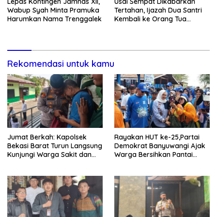
Lepas Kontingen Jamnas XII,
Usai Sempat Dikabarkan
Wabup Syah Minta Pramuka
Tertahan, Ijazah Dua Santri
Harumkan Nama Trenggalek
Kembali ke Orang Tua
Secara Cuma-cuma
Rekomendasi untuk kamu
Jumat Berkah: Kapolsek
Rayakan HUT ke-25,Partai
Bekasi Barat Turun Langsung
Demokrat Banyuwangi Ajak
Kunjungi Warga Sakit dan
Warga Bersihkan Pantai
Lansia
Kedunen Desa Bomo