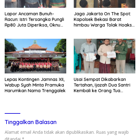
Lapor Ancaman Bunuh-
Jaga Jakarta On The Spot:
Racun: Istri Tersangka Pungli
Kapolsek Bekasi Barat
Rp80 Juta Diperiksa, Oknum
himbau Warga Tolak Hoaks
G Mengaku Utusan Kadis
& Cegah Tawuran Usai
Disdagperin
Sholat Jumat
Lepas Kontingen Jamnas XII,
Usai Sempat Dikabarkan
Wabup Syah Minta Pramuka
Tertahan, Ijazah Dua Santri
Harumkan Nama Trenggalek
Kembali ke Orang Tua
Secara Cuma-cuma
Tinggalkan Balasan
Alamat email Anda tidak akan dipublikasikan.
Ruas yang wajib
ditandai
*