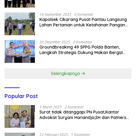
Delegasi Kepolisian nasional Korea Selatan
18 September 2025
0 Komentar
Kapolsek Cikarang Pusat Pantau Langsung
Lahan Pertanian untuk Ketahanan Pangan
Nasional
30 Desember 2025
0 Komentar
Groundbreaking 49 SPPG Polda Banten,
Langkah Strategis Dukung Makan Bergizi
Gratis
Selengkapnya
Popular Post
3 Maret 2025
2 Komentar
Surat tidak ditanggapi PN Pusat,Kantor
Advokat Suryani Hariandja,SH dan Patners
Bikin Pengaduan ke Mahkamah Agung RI
12 Februari 2025
1 Komentar