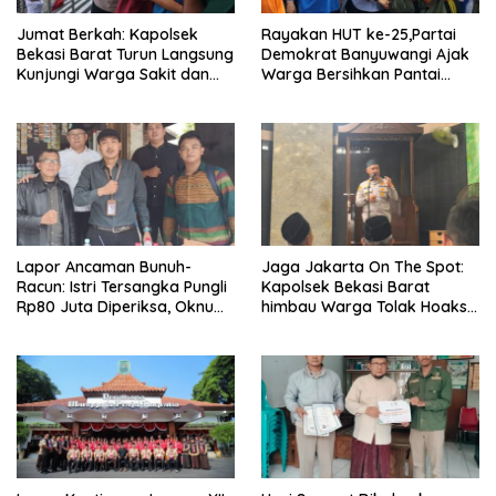
Jumat Berkah: Kapolsek
Rayakan HUT ke-25,Partai
Bekasi Barat Turun Langsung
Demokrat Banyuwangi Ajak
Kunjungi Warga Sakit dan
Warga Bersihkan Pantai
Lansia
Kedunen Desa Bomo
Lapor Ancaman Bunuh-
Jaga Jakarta On The Spot:
Racun: Istri Tersangka Pungli
Kapolsek Bekasi Barat
Rp80 Juta Diperiksa, Oknum
himbau Warga Tolak Hoaks
G Mengaku Utusan Kadis
& Cegah Tawuran Usai
Disdagperin
Sholat Jumat