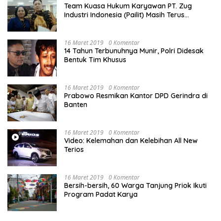
Team Kuasa Hukum Karyawan PT. Zug
Industri Indonesia (Pailit) Masih Terus
Memperjuangkan Hak Karyawan di
Pengadilan Negeri Jakarta Pusat
16 Maret 2019
0 Komentar
14 Tahun Terbunuhnya Munir, Polri Didesak
Bentuk Tim Khusus
16 Maret 2019
0 Komentar
Prabowo Resmikan Kantor DPD Gerindra di
Banten
16 Maret 2019
0 Komentar
Video: Kelemahan dan Kelebihan All New
Terios
16 Maret 2019
0 Komentar
Bersih-bersih, 60 Warga Tanjung Priok Ikuti
Program Padat Karya