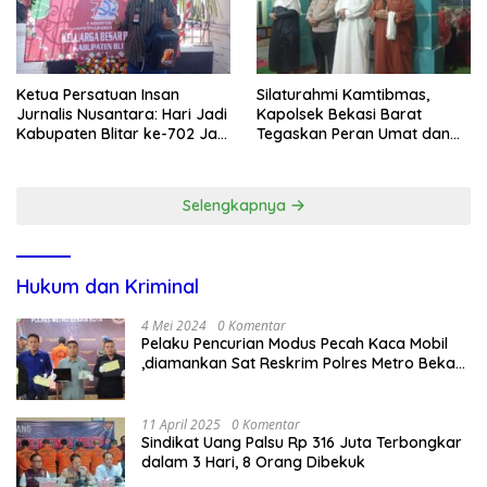
Ketua Persatuan Insan
Silaturahmi Kamtibmas,
Jurnalis Nusantara: Hari Jadi
Kapolsek Bekasi Barat
Kabupaten Blitar ke-702 Jadi
Tegaskan Peran Umat dan
Momentum Perkuat Sinergi
Keluarga Kunci Jaga
Pembangunan
Kondusivitas Wilayah
Selengkapnya
Hukum dan Kriminal
4 Mei 2024
0 Komentar
Pelaku Pencurian Modus Pecah Kaca Mobil
,diamankan Sat Reskrim Polres Metro Bekasi
Kota
11 April 2025
0 Komentar
Sindikat Uang Palsu Rp 316 Juta Terbongkar
dalam 3 Hari, 8 Orang Dibekuk