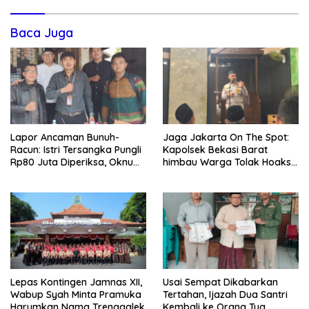
Baca Juga
Lapor Ancaman Bunuh-
Jaga Jakarta On The Spot:
Racun: Istri Tersangka Pungli
Kapolsek Bekasi Barat
Rp80 Juta Diperiksa, Oknum
himbau Warga Tolak Hoaks
G Mengaku Utusan Kadis
& Cegah Tawuran Usai
Disdagperin
Sholat Jumat
Lepas Kontingen Jamnas XII,
Usai Sempat Dikabarkan
Wabup Syah Minta Pramuka
Tertahan, Ijazah Dua Santri
Harumkan Nama Trenggalek
Kembali ke Orang Tua