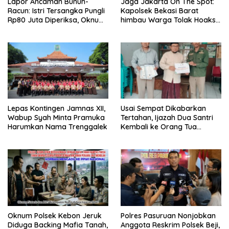
Lapor Ancaman Bunuh-
Jaga Jakarta On The Spot:
Racun: Istri Tersangka Pungli
Kapolsek Bekasi Barat
Rp80 Juta Diperiksa, Oknum
himbau Warga Tolak Hoaks
G Mengaku Utusan Kadis
& Cegah Tawuran Usai
Disdagperin
Sholat Jumat
Lepas Kontingen Jamnas XII,
Usai Sempat Dikabarkan
Wabup Syah Minta Pramuka
Tertahan, Ijazah Dua Santri
Harumkan Nama Trenggalek
Kembali ke Orang Tua
Secara Cuma-cuma
Oknum Polsek Kebon Jeruk
Polres Pasuruan Nonjobkan
Diduga Backing Mafia Tanah,
Anggota Reskrim Polsek Beji,