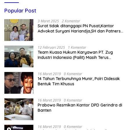
Popular Post
3 Maret 2025
2 Komentar
Surat tidak ditanggapi PN Pusat,Kantor
Advokat Suryani Hariandja,SH dan Patners
Bikin Pengaduan ke Mahkamah Agung RI
12 Februari 2025
1 Komentar
Team Kuasa Hukum Karyawan PT. Zug
Industri Indonesia (Pailit) Masih Terus
Memperjuangkan Hak Karyawan di
Pengadilan Negeri Jakarta Pusat
16 Maret 2019
0 Komentar
14 Tahun Terbunuhnya Munir, Polri Didesak
Bentuk Tim Khusus
16 Maret 2019
0 Komentar
Prabowo Resmikan Kantor DPD Gerindra di
Banten
16 Maret 2019
0 Komentar