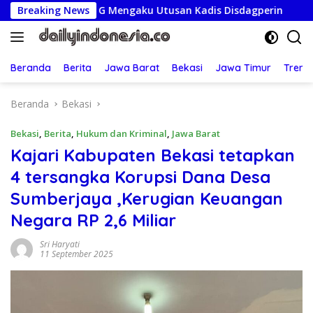
Langsung
um G Mengaku Utusan Kadis Disdagperin
Breaking News
Jaga Jakarta O
ke
konten
Beranda
Berita
Jawa Barat
Bekasi
Jawa Timur
Treng
Beranda
Bekasi
Bekasi
,
Berita
,
Hukum dan Kriminal
,
Jawa Barat
Kajari Kabupaten Bekasi tetapkan
4 tersangka Korupsi Dana Desa
Sumberjaya ,Kerugian Keuangan
Negara RP 2,6 Miliar
Sri Haryati
11 September 2025