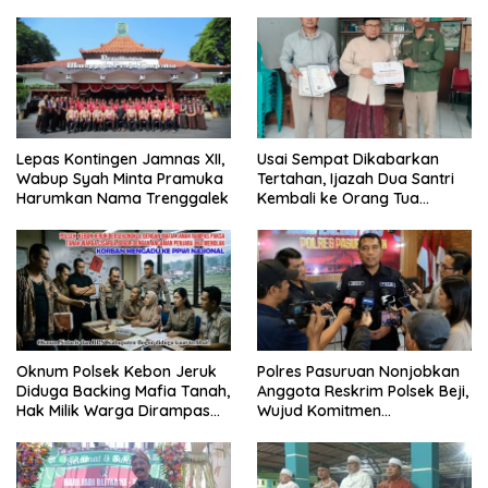
G Mengaku Utusan Kadis
& Cegah Tawuran Usai
Disdagperin
Sholat Jumat
Lepas Kontingen Jamnas XII,
Usai Sempat Dikabarkan
Wabup Syah Minta Pramuka
Tertahan, Ijazah Dua Santri
Harumkan Nama Trenggalek
Kembali ke Orang Tua
Secara Cuma-cuma
Oknum Polsek Kebon Jeruk
Polres Pasuruan Nonjobkan
Diduga Backing Mafia Tanah,
Anggota Reskrim Polsek Beji,
Hak Milik Warga Dirampas
Wujud Komitmen
Lewat Paksaan
Transparansi Penanganan
Dugaan Penganiayaan