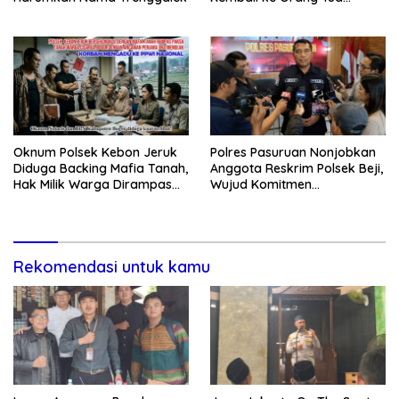
Secara Cuma-cuma
Oknum Polsek Kebon Jeruk
Polres Pasuruan Nonjobkan
Diduga Backing Mafia Tanah,
Anggota Reskrim Polsek Beji,
Hak Milik Warga Dirampas
Wujud Komitmen
Lewat Paksaan
Transparansi Penanganan
Dugaan Penganiayaan
Rekomendasi untuk kamu