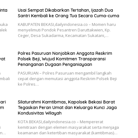
inta
Usai Sempat Dikabarkan Tertahan, Ijazah Dua
Santri Kembali ke Orang Tua Secara Cuma-cuma
muka
KABUPATEN BEKASI,dailyindonesia.co – Momen haru
alek
menyelimuti Pondok Pesantren Daruttakwien, Kp.
Ceger, Desa Sukadarma, Kecamatan Sukatani,…
Polres Pasuruan Nonjobkan Anggota Reskrim
wat
Polsek Beji, Wujud Komitmen Transparansi
Penanganan Dugaan Penganiayaan
n
PASURUAN – Polres Pasuruan mengambil langkah
mbali
cepat dengan memutasi anggota Reskrim Polsek Beji
ke Polres…
ari
Silaturahmi Kamtibmas, Kapolsek Bekasi Barat
um
Tegaskan Peran Umat dan Keluarga Kunci Jaga
Kondusivitas Wilayah
KOTA BEKASI,dailyindonesia.co – Mempererat
i
kemitraan dengan elemen masyarakat serta menjaga
an…
keamanan dan ketertiban masyarakat (kamtibmas)…