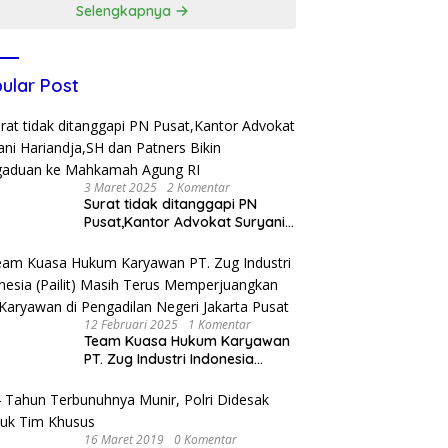
Selengkapnya
ular Post
3 Maret 2025
2 Komentar
Surat tidak ditanggapi PN
Pusat,Kantor Advokat Suryani
Hariandja,SH dan Patners Bikin
Pengaduan ke Mahkamah
Agung RI
12 Februari 2025
1 Komentar
Team Kuasa Hukum Karyawan
PT. Zug Industri Indonesia
(Pailit) Masih Terus
Memperjuangkan Hak
Karyawan di Pengadilan Negeri
Jakarta Pusat
16 Maret 2019
0 Komentar