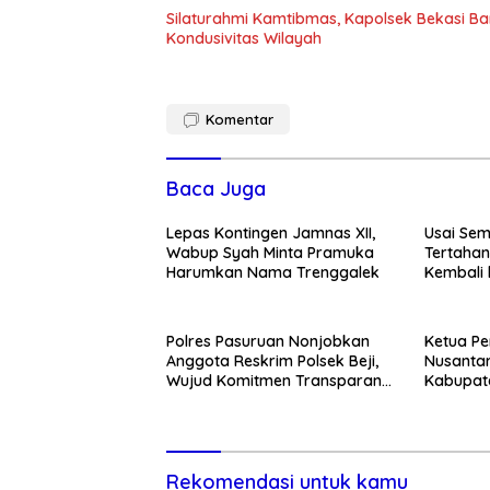
Silaturahmi Kamtibmas, Kapolsek Bekasi B
Kondusivitas Wilayah
Komentar
Baca Juga
Lepas Kontingen Jamnas XII,
Usai Se
Wabup Syah Minta Pramuka
Tertahan
Harumkan Nama Trenggalek
Kembali 
Cuma-c
Polres Pasuruan Nonjobkan
Ketua Pe
Anggota Reskrim Polsek Beji,
Nusantar
Wujud Komitmen Transparansi
Kabupate
Penanganan Dugaan
Momentum
Penganiayaan
Pemban
Rekomendasi untuk kamu