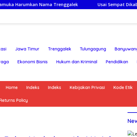
an Nama Trenggalek
Usai Sempat Dikabarkan Tertahan,
asi
Jawa Timur
Trenggalek
Tulungagung
Banyuwan
raga
Ekonomi Bisnis
Hukum dan Kriminal
Pendidikan
Home
Indeks
Indeks
Kebijakan Privasi
Kode Etik
eturns Policy
Ne