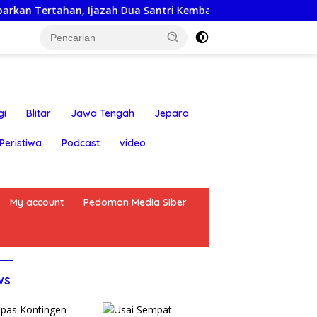
 Ijazah Dua Santri Kembali ke Orang Tua Secara Cuma-cuma
gi
Blitar
Jawa Tengah
Jepara
Peristiwa
Podcast
video
My account
Pedoman Media Siber
ws