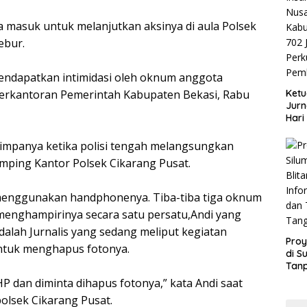
rima masuk untuk melanjutkan aksinya di aula Polsek
ebur.
mendapatkan intimidasi oleh oknum anggota
Perkantoran Pemerintah Kabupaten Bekasi, Rabu
Ketu
Jurn
Hari
Blit
Mom
nimpanya ketika polisi tengah melangsungkan
Sin
amping Kantor Polsek Cikarang Pusat.
o menggunakan handphonenya. Tiba-tiba tiga oknum
enghampirinya secara satu persatu,‎Andi yang
alah Jurnalis yang sedang meliput kegiatan
Proy
 untuk menghapus fotonya.
di S
Tan
Info
HP dan diminta dihapus fotonya,” kata Andi saat
dan
polsek Cikarang Pusat.
Tan