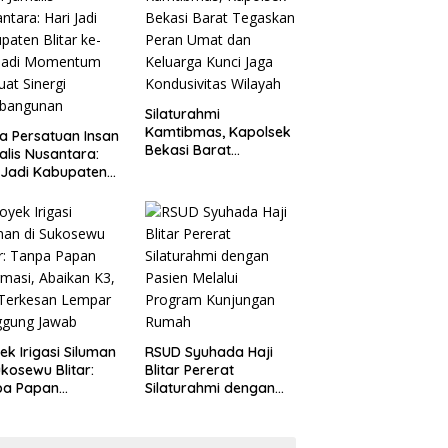
Penganiayaan
Silaturahmi
Kamtibmas, Kapolsek
a Persatuan Insan
Bekasi Barat
alis Nusantara:
Tegaskan Peran Umat
 Jadi Kabupaten
dan Keluarga Kunci
ar ke-702 Jadi
Jaga Kondusivitas
entum Perkuat
Wilayah
ergi Pembangunan
ek Irigasi Siluman
RSUD Syuhada Haji
ukosewu Blitar:
Blitar Pererat
pa Papan
Silaturahmi dengan
rmasi, Abaikan K3,
Pasien Melalui
 Terkesan Lempar
Program Kunjungan
ggung Jawab
Rumah