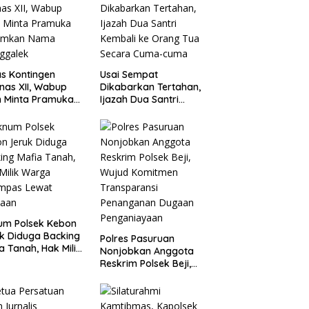
s Kontingen
Usai Sempat
as XII, Wabup
Dikabarkan Tertahan,
 Minta Pramuka
Ijazah Dua Santri
umkan Nama
Kembali ke Orang Tua
ggalek
Secara Cuma-cuma
um Polsek Kebon
k Diduga Backing
Polres Pasuruan
a Tanah, Hak Milik
Nonjobkan Anggota
ga Dirampas
Reskrim Polsek Beji,
at Paksaan
Wujud Komitmen
Transparansi
Penanganan Dugaan