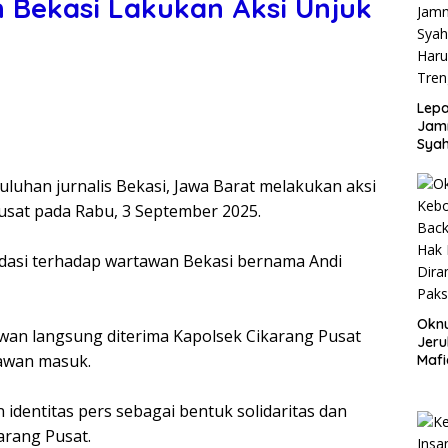
Bekasi Lakukan Aksi Unjuk
Lepa
Jamn
Syah
Har
Tren
uluhan jurnalis Bekasi, Jawa Barat melakukan aksi
usat pada Rabu, 3 September 2025.
midasi terhadap wartawan Bekasi bernama Andi
Okn
tawan langsung diterima Kapolsek Cikarang Pusat
Jeru
awan masuk.
Mafi
War
Lew
 identitas pers sebagai bentuk solidaritas dan
arang Pusat.