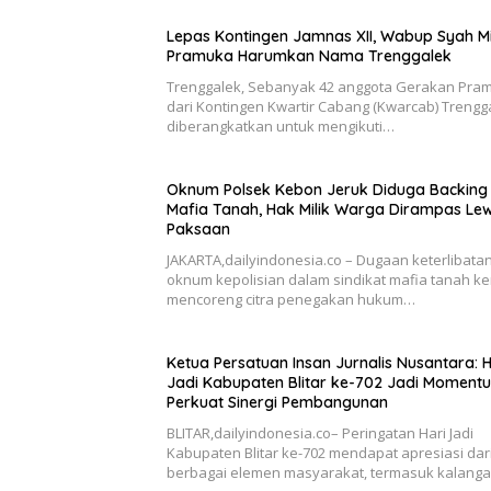
Lepas Kontingen Jamnas XII, Wabup Syah M
Pramuka Harumkan Nama Trenggalek
Trenggalek, Sebanyak 42 anggota Gerakan Pra
dari Kontingen Kwartir Cabang (Kwarcab) Trengg
diberangkatkan untuk mengikuti…
Oknum Polsek Kebon Jeruk Diduga Backing
Mafia Tanah, Hak Milik Warga Dirampas Le
Paksaan
JAKARTA,dailyindonesia.co – Dugaan keterlibata
oknum kepolisian dalam sindikat mafia tanah ke
mencoreng citra penegakan hukum…
Ketua Persatuan Insan Jurnalis Nusantara: H
Jadi Kabupaten Blitar ke-702 Jadi Moment
Perkuat Sinergi Pembangunan
BLITAR,dailyindonesia.co– Peringatan Hari Jadi
Kabupaten Blitar ke-702 mendapat apresiasi dar
berbagai elemen masyarakat, termasuk kalang