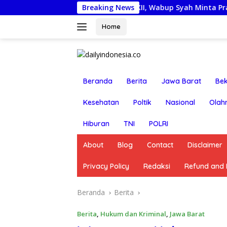
Langsung
as Kontingen Jamnas XII, Wabup Syah Minta Pramuka Harumk
Breaking News
ke
konten
Home
Beranda
Berita
Jawa Barat
Bek
Kesehatan
Poltik
Nasional
Olah
Hiburan
TNI
POLRI
About
Blog
Contact
Disclaimer
Privacy Policy
Redaksi
Refund and R
Beranda
Berita
Berita
,
Hukum dan Kriminal
,
Jawa Barat