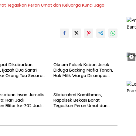
arat Tegaskan Peran Umat dan Keluarga Kunci Jaga
mpat Dikabarkan
Oknum Polsek Kebon Jeruk
, Ijazah Dua Santri
Diduga Backing Mafia Tanah,
ke Orang Tua Secara
Hak Milik Warga Dirampas
uma
Lewat Paksaan
rsatuan Insan Jurnalis
Silaturahmi Kamtibmas,
a: Hari Jadi
Kapolsek Bekasi Barat
n Blitar ke-702 Jadi
Tegaskan Peran Umat dan
 Perkuat Sinergi
Keluarga Kunci Jaga
gunan
Kondusivitas Wilayah