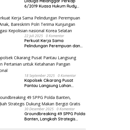
Diduga Melanggar Perkap
6/2019 Kuasa Hukum Rudy
akan Bersurat ke Kapolres
Bandung Kota .
22 Juli 2025
0 Komentar
Perkuat Kerja Sama
Pelindungan Perempuan dan
Anak, Bareskrim Polri Terima
Kunjungan Delegasi Kepolisian
nasional Korea Selatan
18 September 2025
0 Komentar
Kapolsek Cikarang Pusat
Pantau Langsung Lahan
Pertanian untuk Ketahanan
Pangan Nasional
30 Desember 2025
0 Komentar
Groundbreaking 49 SPPG Polda
Banten, Langkah Strategis
Dukung Makan Bergizi Gratis