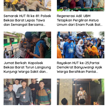
Semarak HUT RI ke-81: Polsek
Regenerasi Adil: UBM
Bekasi Barat Lepas Tawa
Tetapkan Pergiliran Ketua
dan Semangat Bersama
Umum dari Enam Puak Batak
Warga Kranji
Muslim
Jumat Berkah: Kapolsek
Rayakan HUT ke-25,Partai
Bekasi Barat Turun Langsung
Demokrat Banyuwangi Ajak
Kunjungi Warga Sakit dan
Warga Bersihkan Pantai
Lansia
Kedunen Desa Bomo