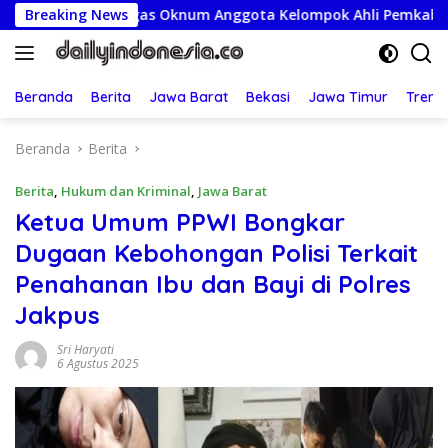
Langsung
ak Tegas Oknum Anggota Kelompok Ahli Pemkab
Breaking News
Pemant
ke
konten
Beranda
Berita
Jawa Barat
Bekasi
Jawa Timur
Treng
Beranda
Berita
Berita
,
Hukum dan Kriminal
,
Jawa Barat
Ketua Umum PPWI Bongkar
Dugaan Kebohongan Polisi Terkait
Penahanan Ibu dan Bayi di Polres
Jakpus
Sri Haryati
6 Agustus 2025