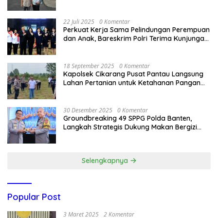
Bandung Kota .
22 Juli 2025
0 Komentar
Perkuat Kerja Sama Pelindungan Perempuan
dan Anak, Bareskrim Polri Terima Kunjungan
Delegasi Kepolisian nasional Korea Selatan
18 September 2025
0 Komentar
Kapolsek Cikarang Pusat Pantau Langsung
Lahan Pertanian untuk Ketahanan Pangan
Nasional
30 Desember 2025
0 Komentar
Groundbreaking 49 SPPG Polda Banten,
Langkah Strategis Dukung Makan Bergizi
Gratis
Selengkapnya
Popular Post
3 Maret 2025
2 Komentar