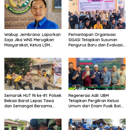
Wabup Jembrana: Laporkan
Pemantapan Organisasi:
Saja Jika WNS Merugikan
SIGASI Tetapkan Susunan
Masyarakat, Ketua LSM
Pengurus Baru dan Evaluasi
Formasi Meminta Bupati
Komitmen Anggota
Tindak Tegas Oknum
Anggota Kelompok Ahli
Pemkab
Semarak HUT RI ke-81: Polsek
Regenerasi Adil: UBM
Bekasi Barat Lepas Tawa
Tetapkan Pergiliran Ketua
dan Semangat Bersama
Umum dari Enam Puak Batak
Warga Kranji
Muslim