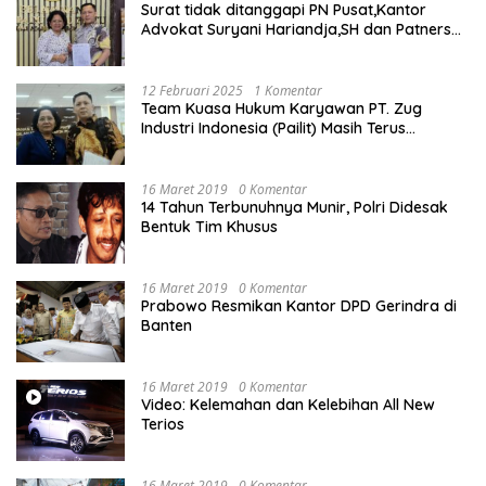
Surat tidak ditanggapi PN Pusat,Kantor
Advokat Suryani Hariandja,SH dan Patners
Bikin Pengaduan ke Mahkamah Agung RI
12 Februari 2025
1 Komentar
Team Kuasa Hukum Karyawan PT. Zug
Industri Indonesia (Pailit) Masih Terus
Memperjuangkan Hak Karyawan di
Pengadilan Negeri Jakarta Pusat
16 Maret 2019
0 Komentar
14 Tahun Terbunuhnya Munir, Polri Didesak
Bentuk Tim Khusus
16 Maret 2019
0 Komentar
Prabowo Resmikan Kantor DPD Gerindra di
Banten
16 Maret 2019
0 Komentar
Video: Kelemahan dan Kelebihan All New
Terios
16 Maret 2019
0 Komentar