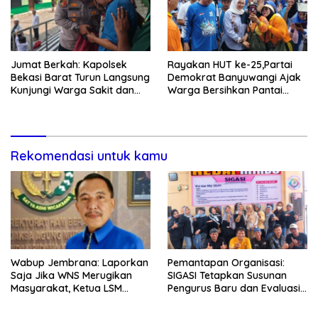
Jumat Berkah: Kapolsek
Rayakan HUT ke-25,Partai
Bekasi Barat Turun Langsung
Demokrat Banyuwangi Ajak
Kunjungi Warga Sakit dan
Warga Bersihkan Pantai
Lansia
Kedunen Desa Bomo
Rekomendasi untuk kamu
Wabup Jembrana: Laporkan
Pemantapan Organisasi:
Saja Jika WNS Merugikan
SIGASI Tetapkan Susunan
Masyarakat, Ketua LSM
Pengurus Baru dan Evaluasi
Formasi Meminta Bupati
Komitmen Anggota
Tindak Tegas Oknum