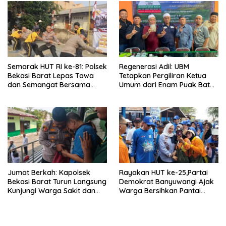
Anggota Kelompok Ahli
Pemkab
Semarak HUT RI ke-81: Polsek
Regenerasi Adil: UBM
Bekasi Barat Lepas Tawa
Tetapkan Pergiliran Ketua
dan Semangat Bersama
Umum dari Enam Puak Batak
Warga Kranji
Muslim
Jumat Berkah: Kapolsek
Rayakan HUT ke-25,Partai
Bekasi Barat Turun Langsung
Demokrat Banyuwangi Ajak
Kunjungi Warga Sakit dan
Warga Bersihkan Pantai
Lansia
Kedunen Desa Bomo