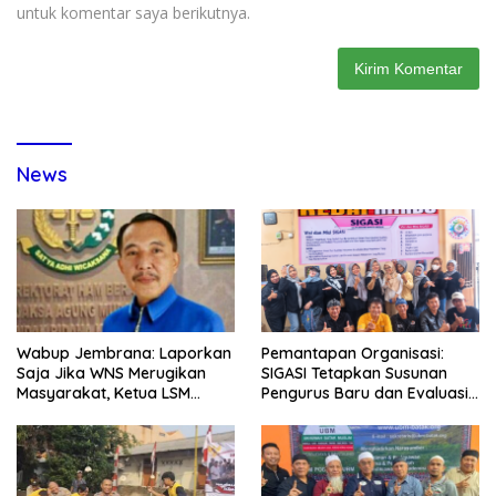
untuk komentar saya berikutnya.
News
Wabup Jembrana: Laporkan
Pemantapan Organisasi:
Saja Jika WNS Merugikan
SIGASI Tetapkan Susunan
Masyarakat, Ketua LSM
Pengurus Baru dan Evaluasi
Formasi Meminta Bupati
Komitmen Anggota
Tindak Tegas Oknum
Anggota Kelompok Ahli
Pemkab