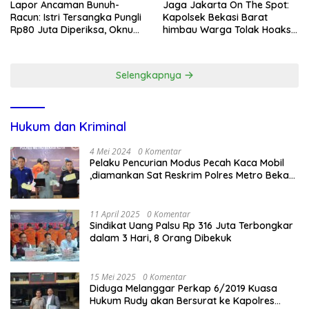
Lapor Ancaman Bunuh-
Jaga Jakarta On The Spot:
Racun: Istri Tersangka Pungli
Kapolsek Bekasi Barat
Rp80 Juta Diperiksa, Oknum
himbau Warga Tolak Hoaks
G Mengaku Utusan Kadis
& Cegah Tawuran Usai
Disdagperin
Sholat Jumat
Selengkapnya
Hukum dan Kriminal
4 Mei 2024
0 Komentar
Pelaku Pencurian Modus Pecah Kaca Mobil
,diamankan Sat Reskrim Polres Metro Bekasi
Kota
11 April 2025
0 Komentar
Sindikat Uang Palsu Rp 316 Juta Terbongkar
dalam 3 Hari, 8 Orang Dibekuk
15 Mei 2025
0 Komentar
Diduga Melanggar Perkap 6/2019 Kuasa
Hukum Rudy akan Bersurat ke Kapolres