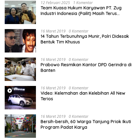
12 Februari 2025
1 Komentar
Team Kuasa Hukum Karyawan PT. Zug
Industri Indonesia (Pailit) Masih Terus
Memperjuangkan Hak Karyawan di
Pengadilan Negeri Jakarta Pusat
16 Maret 2019
0 Komentar
14 Tahun Terbunuhnya Munir, Polri Didesak
Bentuk Tim Khusus
16 Maret 2019
0 Komentar
Prabowo Resmikan Kantor DPD Gerindra di
Banten
16 Maret 2019
0 Komentar
Video: Kelemahan dan Kelebihan All New
Terios
16 Maret 2019
0 Komentar
Bersih-bersih, 60 Warga Tanjung Priok Ikuti
Program Padat Karya