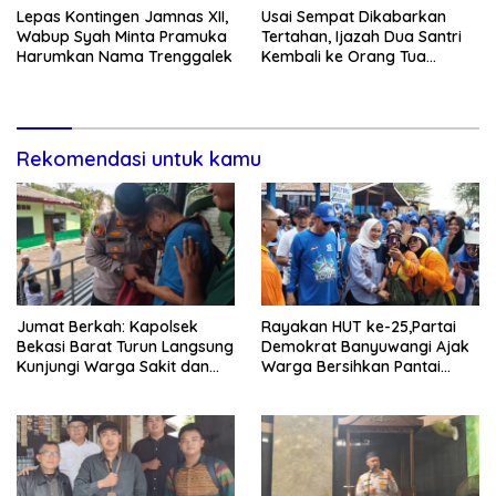
Lepas Kontingen Jamnas XII,
Usai Sempat Dikabarkan
Wabup Syah Minta Pramuka
Tertahan, Ijazah Dua Santri
Harumkan Nama Trenggalek
Kembali ke Orang Tua
Secara Cuma-cuma
Rekomendasi untuk kamu
Jumat Berkah: Kapolsek
Rayakan HUT ke-25,Partai
Bekasi Barat Turun Langsung
Demokrat Banyuwangi Ajak
Kunjungi Warga Sakit dan
Warga Bersihkan Pantai
Lansia
Kedunen Desa Bomo