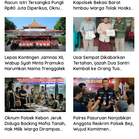
Racun: Istri Tersangka Pungli
Kapolsek Bekasi Barat
Rp80 Juta Diperiksa, Oknum
himbau Warga Tolak Hoaks
G Mengaku Utusan Kadis
& Cegah Tawuran Usai
Disdagperin
Sholat Jumat
Lepas Kontingen Jamnas XII,
Usai Sempat Dikabarkan
Wabup Syah Minta Pramuka
Tertahan, Ijazah Dua Santri
Harumkan Nama Trenggalek
Kembali ke Orang Tua
Secara Cuma-cuma
Oknum Polsek Kebon Jeruk
Polres Pasuruan Nonjobkan
Diduga Backing Mafia Tanah,
Anggota Reskrim Polsek Beji,
Hak Milik Warga Dirampas
Wujud Komitmen
Lewat Paksaan
Transparansi Penanganan