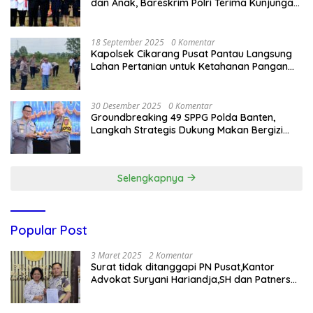
dan Anak, Bareskrim Polri Terima Kunjungan
Delegasi Kepolisian nasional Korea Selatan
18 September 2025
0 Komentar
Kapolsek Cikarang Pusat Pantau Langsung
Lahan Pertanian untuk Ketahanan Pangan
Nasional
30 Desember 2025
0 Komentar
Groundbreaking 49 SPPG Polda Banten,
Langkah Strategis Dukung Makan Bergizi
Gratis
Selengkapnya
Popular Post
3 Maret 2025
2 Komentar
Surat tidak ditanggapi PN Pusat,Kantor
Advokat Suryani Hariandja,SH dan Patners
Bikin Pengaduan ke Mahkamah Agung RI