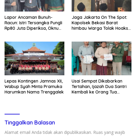
Lapor Ancaman Bunuh-
Jaga Jakarta On The Spot:
Racun: Istri Tersangka Pungli
Kapolsek Bekasi Barat
Rp80 Juta Diperiksa, Oknum
himbau Warga Tolak Hoaks
G Mengaku Utusan Kadis
& Cegah Tawuran Usai
Disdagperin
Sholat Jumat
Lepas Kontingen Jamnas XII,
Usai Sempat Dikabarkan
Wabup Syah Minta Pramuka
Tertahan, Ijazah Dua Santri
Harumkan Nama Trenggalek
Kembali ke Orang Tua
Secara Cuma-cuma
Tinggalkan Balasan
Alamat email Anda tidak akan dipublikasikan.
Ruas yang wajib