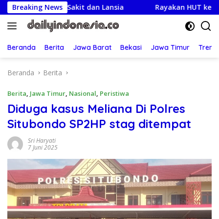
Langsung
rga Sakit dan Lansia
Breaking News
Rayakan HUT ke-25,Partai Demok
ke
konten
Beranda
Berita
Jawa Barat
Bekasi
Jawa Timur
Treng
Beranda
Berita
Berita
,
Jawa Timur
,
Nasional
,
Peristiwa
Diduga kasus Meliana Di Polres
Situbondo SP2HP stag ditempat
Sri Haryati
7 Juni 2025