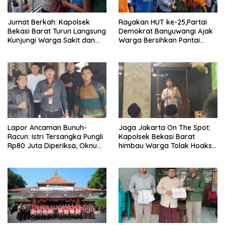
Jumat Berkah: Kapolsek
Rayakan HUT ke-25,Partai
Bekasi Barat Turun Langsung
Demokrat Banyuwangi Ajak
Kunjungi Warga Sakit dan
Warga Bersihkan Pantai
Lansia
Kedunen Desa Bomo
Lapor Ancaman Bunuh-
Jaga Jakarta On The Spot:
Racun: Istri Tersangka Pungli
Kapolsek Bekasi Barat
Rp80 Juta Diperiksa, Oknum
himbau Warga Tolak Hoaks
G Mengaku Utusan Kadis
& Cegah Tawuran Usai
Disdagperin
Sholat Jumat