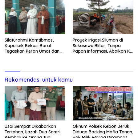
Silaturahmi Kamtibmas,
Proyek Irigasi Siluman di
Kapolsek Bekasi Barat
Sukosewu Blitar: Tanpa
Tegaskan Peran Umat dan
Papan Informasi, Abaikan K3,
Keluarga Kunci Jaga
dan Terkesan Lempar
Kondusivitas Wilayah
Tanggung Jawab
Rekomendasi untuk kamu
Usai Sempat Dikabarkan
Oknum Polsek Kebon Jeruk
Tertahan, Ijazah Dua Santri
Diduga Backing Mafia Tanah,
Kembali ke Orang Tua
Hak Milik Warga Dirampas