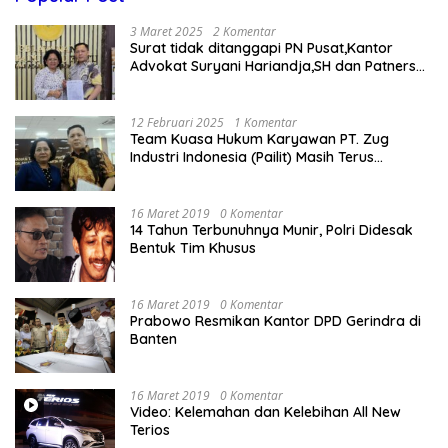
3 Maret 2025
2 Komentar
Surat tidak ditanggapi PN Pusat,Kantor
Advokat Suryani Hariandja,SH dan Patners
Bikin Pengaduan ke Mahkamah Agung RI
12 Februari 2025
1 Komentar
Team Kuasa Hukum Karyawan PT. Zug
Industri Indonesia (Pailit) Masih Terus
Memperjuangkan Hak Karyawan di
Pengadilan Negeri Jakarta Pusat
16 Maret 2019
0 Komentar
14 Tahun Terbunuhnya Munir, Polri Didesak
Bentuk Tim Khusus
16 Maret 2019
0 Komentar
Prabowo Resmikan Kantor DPD Gerindra di
Banten
16 Maret 2019
0 Komentar
Video: Kelemahan dan Kelebihan All New
Terios