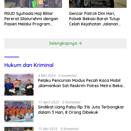
RSUD Syuhada Haji Blitar
Gencar Patroli Dini Hari,
Pererat Silaturahmi dengan
Polsek Bekasi Barat Tutup
Pasien Melalui Program
Celah Kejahatan Jalanan
Kunjungan Rumah
dan Ancaman Tawuran
Selengkapnya
Hukum dan Kriminal
4 Mei 2024
0 Komentar
Pelaku Pencurian Modus Pecah Kaca Mobil
,diamankan Sat Reskrim Polres Metro Bekasi
Kota
11 April 2025
0 Komentar
Sindikat Uang Palsu Rp 316 Juta Terbongkar
dalam 3 Hari, 8 Orang Dibekuk
15 Mei 2025
0 Komentar