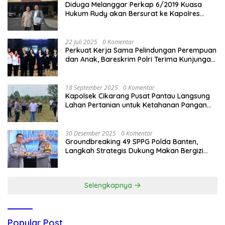
Diduga Melanggar Perkap 6/2019 Kuasa
Hukum Rudy akan Bersurat ke Kapolres
Bandung Kota .
22 Juli 2025
0 Komentar
Perkuat Kerja Sama Pelindungan Perempuan
dan Anak, Bareskrim Polri Terima Kunjungan
Delegasi Kepolisian nasional Korea Selatan
18 September 2025
0 Komentar
Kapolsek Cikarang Pusat Pantau Langsung
Lahan Pertanian untuk Ketahanan Pangan
Nasional
30 Desember 2025
0 Komentar
Groundbreaking 49 SPPG Polda Banten,
Langkah Strategis Dukung Makan Bergizi
Gratis
Selengkapnya
Popular Post