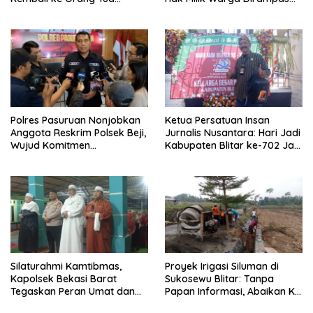
Secara Cuma-cuma
Lewat Paksaan
Polres Pasuruan Nonjobkan
Ketua Persatuan Insan
Anggota Reskrim Polsek Beji,
Jurnalis Nusantara: Hari Jadi
Wujud Komitmen
Kabupaten Blitar ke-702 Jadi
Transparansi Penanganan
Momentum Perkuat Sinergi
Dugaan Penganiayaan
Pembangunan
Silaturahmi Kamtibmas,
Proyek Irigasi Siluman di
Kapolsek Bekasi Barat
Sukosewu Blitar: Tanpa
Tegaskan Peran Umat dan
Papan Informasi, Abaikan K3,
Keluarga Kunci Jaga
dan Terkesan Lempar