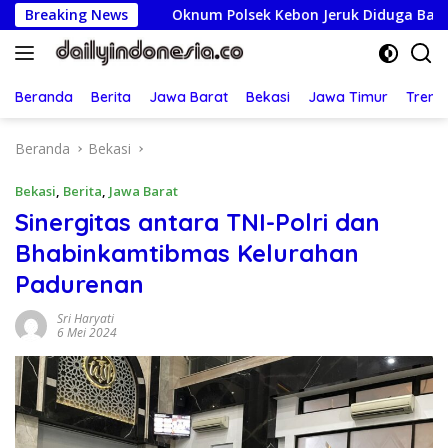
Langsung
a
Breaking News
Oknum Polsek Kebon Jeruk Diduga Backing Mafia Tan
ke
konten
Beranda
Berita
Jawa Barat
Bekasi
Jawa Timur
Treng
Beranda
Bekasi
Bekasi
,
Berita
,
Jawa Barat
Sinergitas antara TNI-Polri dan
Bhabinkamtibmas Kelurahan
Padurenan
Sri Haryati
6 Mei 2024