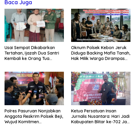
Baca Juga
Usai Sempat Dikabarkan
Oknum Polsek Kebon Jeruk
Tertahan, Ijazah Dua Santri
Diduga Backing Mafia Tanah,
Kembali ke Orang Tua
Hak Milik Warga Dirampas
Secara Cuma-cuma
Lewat Paksaan
Polres Pasuruan Nonjobkan
Ketua Persatuan Insan
Anggota Reskrim Polsek Beji,
Jurnalis Nusantara: Hari Jadi
Wujud Komitmen
Kabupaten Blitar ke-702 Jadi
Transparansi Penanganan
Momentum Perkuat Sinergi
Dugaan Penganiayaan
Pembangunan