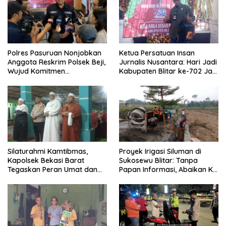
Polres Pasuruan Nonjobkan
Ketua Persatuan Insan
Anggota Reskrim Polsek Beji,
Jurnalis Nusantara: Hari Jadi
Wujud Komitmen
Kabupaten Blitar ke-702 Jadi
Transparansi Penanganan
Momentum Perkuat Sinergi
Dugaan Penganiayaan
Pembangunan
Silaturahmi Kamtibmas,
Proyek Irigasi Siluman di
Kapolsek Bekasi Barat
Sukosewu Blitar: Tanpa
Tegaskan Peran Umat dan
Papan Informasi, Abaikan K3,
Keluarga Kunci Jaga
dan Terkesan Lempar
Kondusivitas Wilayah
Tanggung Jawab