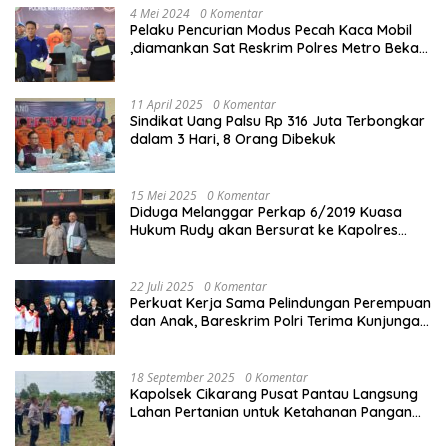
4 Mei 2024
0 Komentar
Pelaku Pencurian Modus Pecah Kaca Mobil
,diamankan Sat Reskrim Polres Metro Bekasi
Kota
11 April 2025
0 Komentar
Sindikat Uang Palsu Rp 316 Juta Terbongkar
dalam 3 Hari, 8 Orang Dibekuk
15 Mei 2025
0 Komentar
Diduga Melanggar Perkap 6/2019 Kuasa
Hukum Rudy akan Bersurat ke Kapolres
Bandung Kota .
22 Juli 2025
0 Komentar
Perkuat Kerja Sama Pelindungan Perempuan
dan Anak, Bareskrim Polri Terima Kunjungan
Delegasi Kepolisian nasional Korea Selatan
18 September 2025
0 Komentar
Kapolsek Cikarang Pusat Pantau Langsung
Lahan Pertanian untuk Ketahanan Pangan
Nasional