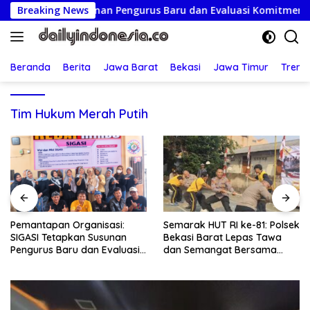
Langsung
etapkan Susunan Pengurus Baru dan Evaluasi Komitmen Anggo
Breaking News
ke
konten
Beranda
Berita
Jawa Barat
Bekasi
Jawa Timur
Treng
Tim Hukum Merah Putih
Semarak HUT RI ke-81: Polsek
Regenerasi Adil: UBM
Bekasi Barat Lepas Tawa
Tetapkan Pergiliran Ketua
dan Semangat Bersama
Umum dari Enam Puak Bata
Warga Kranji
Muslim