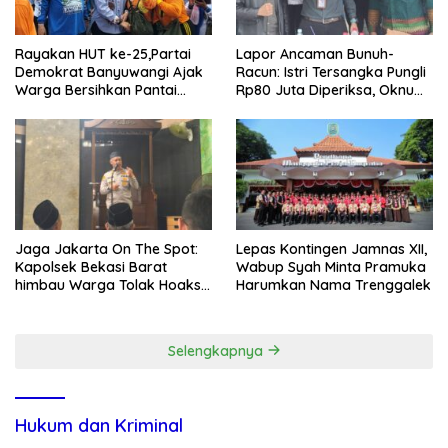
Rayakan HUT ke-25,Partai
Lapor Ancaman Bunuh-
Demokrat Banyuwangi Ajak
Racun: Istri Tersangka Pungli
Warga Bersihkan Pantai
Rp80 Juta Diperiksa, Oknum
Kedunen Desa Bomo
G Mengaku Utusan Kadis
Disdagperin
Jaga Jakarta On The Spot:
Lepas Kontingen Jamnas XII,
Kapolsek Bekasi Barat
Wabup Syah Minta Pramuka
himbau Warga Tolak Hoaks
Harumkan Nama Trenggalek
& Cegah Tawuran Usai
Sholat Jumat
Selengkapnya
Hukum dan Kriminal