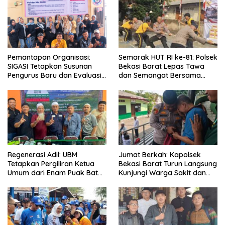
Pemantapan Organisasi:
Semarak HUT RI ke-81: Polsek
SIGASI Tetapkan Susunan
Bekasi Barat Lepas Tawa
Pengurus Baru dan Evaluasi
dan Semangat Bersama
Komitmen Anggota
Warga Kranji
Regenerasi Adil: UBM
Jumat Berkah: Kapolsek
Tetapkan Pergiliran Ketua
Bekasi Barat Turun Langsung
Umum dari Enam Puak Batak
Kunjungi Warga Sakit dan
Muslim
Lansia