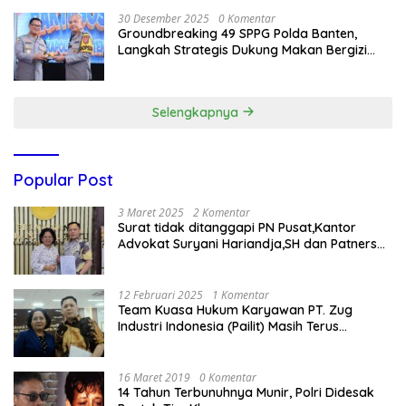
30 Desember 2025
0 Komentar
Groundbreaking 49 SPPG Polda Banten,
Langkah Strategis Dukung Makan Bergizi
Gratis
Selengkapnya
Popular Post
3 Maret 2025
2 Komentar
Surat tidak ditanggapi PN Pusat,Kantor
Advokat Suryani Hariandja,SH dan Patners
Bikin Pengaduan ke Mahkamah Agung RI
12 Februari 2025
1 Komentar
Team Kuasa Hukum Karyawan PT. Zug
Industri Indonesia (Pailit) Masih Terus
Memperjuangkan Hak Karyawan di
Pengadilan Negeri Jakarta Pusat
16 Maret 2019
0 Komentar
14 Tahun Terbunuhnya Munir, Polri Didesak