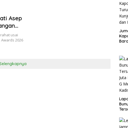
ati Asep
angan
Juma
 Nyawa
rahat usai
Kapo
 Awards 2026
Bara
Kunj
dan 
Selengkapnya
Lap
Bunu
Ters
Rp80
Okn
Utus