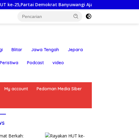
rtai Demokrat Banyuwangi Ajak Warga Bersihkan Pantai Kedu
gi
Blitar
Jawa Tengah
Jepara
Peristiwa
Podcast
video
My account
Pedoman Media Siber
ws