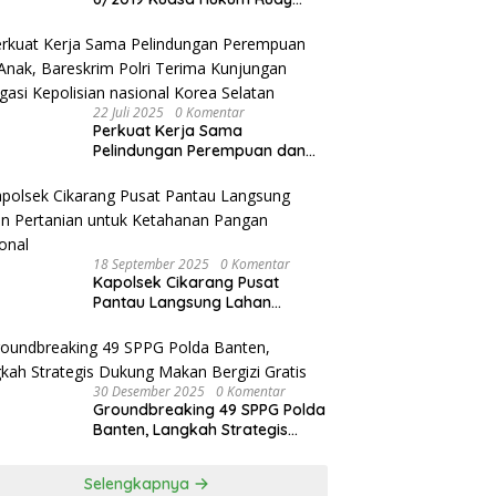
akan Bersurat ke Kapolres
Bandung Kota .
22 Juli 2025
0 Komentar
Perkuat Kerja Sama
Pelindungan Perempuan dan
Anak, Bareskrim Polri Terima
Kunjungan Delegasi Kepolisian
nasional Korea Selatan
18 September 2025
0 Komentar
Kapolsek Cikarang Pusat
Pantau Langsung Lahan
Pertanian untuk Ketahanan
Pangan Nasional
30 Desember 2025
0 Komentar
Groundbreaking 49 SPPG Polda
Banten, Langkah Strategis
Dukung Makan Bergizi Gratis
Selengkapnya