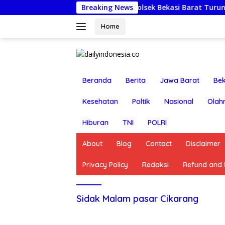
Langsung
Jumat Berkah: Kapolsek Bekasi Barat Turun Langsung K
Breaking News
ke
konten
Home
Beranda
Berita
Jawa Barat
Bek
Kesehatan
Poltik
Nasional
Olah
Hiburan
TNI
POLRI
About
Blog
Contact
Disclaimer
Privacy Policy
Redaksi
Refund and R
Sidak Malam pasar Cikarang