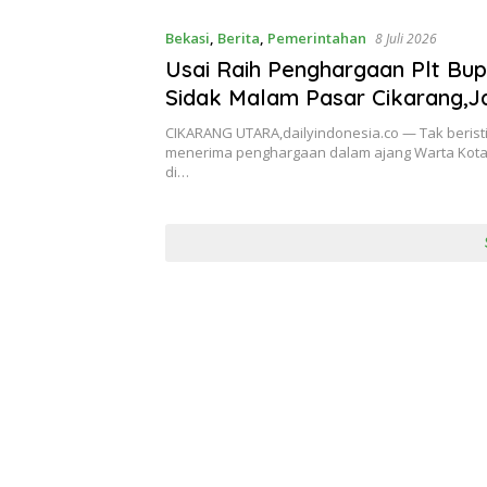
Bekasi
,
Berita
,
Pemerintahan
8 Juli 2026
Usai Raih Penghargaan Plt Bup
Sidak Malam Pasar Cikarang,J
Sampai Jalan Dipenuhi Lapak,
CIKARANG UTARA,dailyindonesia.co — Tak beristi
Warga terhambat
menerima penghargaan dalam ajang Warta Kota
di…