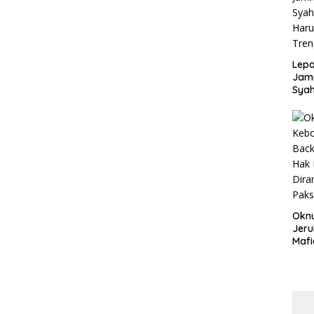
Disd
Lepa
Jamn
Syah
Har
Tren
Okn
Jeru
Mafi
War
Lew