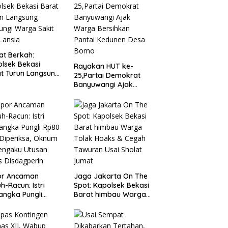
t Berkah:
lsek Bekasi
Rayakan HUT ke-
t Turun Langsung
25,Partai Demokrat
ungi Warga Sakit
Banyuwangi Ajak
Lansia
Warga Bersihkan
Pantai Kedunen Desa
Bomo
or Ancaman
Jaga Jakarta On The
h-Racun: Istri
Spot: Kapolsek Bekasi
angka Pungli
Barat himbau Warga
 Juta Diperiksa,
Tolak Hoaks & Cegah
um G Mengaku
Tawuran Usai Sholat
an Kadis
Jumat