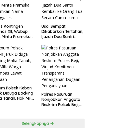
agperin
s Kontingen
Usai Sempat
as XII, Wabup
Dikabarkan Tertahan,
 Minta Pramuka
Ijazah Dua Santri
umkan Nama
Kembali ke Orang Tua
ggalek
Secara Cuma-cuma
um Polsek Kebon
k Diduga Backing
Polres Pasuruan
a Tanah, Hak Milik
Nonjobkan Anggota
ga Dirampas
Reskrim Polsek Beji,
at Paksaan
Wujud Komitmen
Transparansi
Penanganan Dugaan
Selengkapnya
Penganiayaan