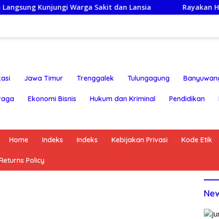
unjungi Warga Sakit dan Lansia
Rayakan HUT ke-25,Pa
asi
Jawa Timur
Trenggalek
Tulungagung
Banyuwan
raga
Ekonomi Bisnis
Hukum dan Kriminal
Pendidikan
Home
Indeks
Indeks
Kebijakan Privasi
Kode Etik
eturns Policy
Ne