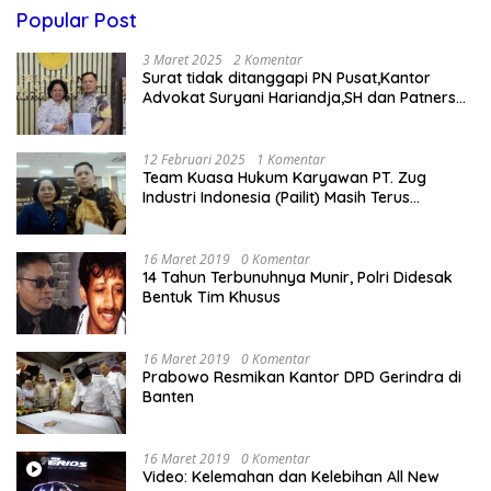
Popular Post
3 Maret 2025
2 Komentar
Surat tidak ditanggapi PN Pusat,Kantor
Advokat Suryani Hariandja,SH dan Patners
Bikin Pengaduan ke Mahkamah Agung RI
12 Februari 2025
1 Komentar
Team Kuasa Hukum Karyawan PT. Zug
Industri Indonesia (Pailit) Masih Terus
Memperjuangkan Hak Karyawan di
Pengadilan Negeri Jakarta Pusat
16 Maret 2019
0 Komentar
14 Tahun Terbunuhnya Munir, Polri Didesak
Bentuk Tim Khusus
16 Maret 2019
0 Komentar
Prabowo Resmikan Kantor DPD Gerindra di
Banten
16 Maret 2019
0 Komentar
Video: Kelemahan dan Kelebihan All New