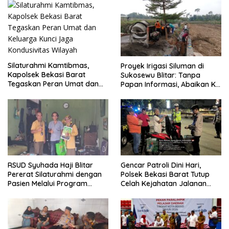
Dugaan Penganiayaan
Pembangunan
Silaturahmi Kamtibmas,
Proyek Irigasi Siluman di
Kapolsek Bekasi Barat
Sukosewu Blitar: Tanpa
Tegaskan Peran Umat dan
Papan Informasi, Abaikan K3,
Keluarga Kunci Jaga
dan Terkesan Lempar
Kondusivitas Wilayah
Tanggung Jawab
RSUD Syuhada Haji Blitar
Gencar Patroli Dini Hari,
Pererat Silaturahmi dengan
Polsek Bekasi Barat Tutup
Pasien Melalui Program
Celah Kejahatan Jalanan
Kunjungan Rumah
dan Ancaman Tawuran