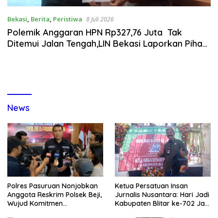
Bekasi
,
Berita
,
Peristiwa
8 Juli 2026
Polemik Anggaran HPN Rp327,76 Juta Tak
Ditemui Jalan Tengah,LIN Bekasi Laporkan Pihak
Terkait Ke Kejari
News
Polres Pasuruan Nonjobkan
Ketua Persatuan Insan
Anggota Reskrim Polsek Beji,
Jurnalis Nusantara: Hari Jadi
Wujud Komitmen
Kabupaten Blitar ke-702 Jadi
Transparansi Penanganan
Momentum Perkuat Sinergi