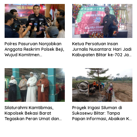
Polres Pasuruan Nonjobkan
Ketua Persatuan Insan
Anggota Reskrim Polsek Beji,
Jurnalis Nusantara: Hari Jadi
Wujud Komitmen
Kabupaten Blitar ke-702 Jadi
Transparansi Penanganan
Momentum Perkuat Sinergi
Dugaan Penganiayaan
Pembangunan
Silaturahmi Kamtibmas,
Proyek Irigasi Siluman di
Kapolsek Bekasi Barat
Sukosewu Blitar: Tanpa
Tegaskan Peran Umat dan
Papan Informasi, Abaikan K3,
Keluarga Kunci Jaga
dan Terkesan Lempar
Kondusivitas Wilayah
Tanggung Jawab