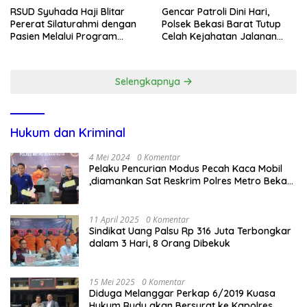
RSUD Syuhada Haji Blitar
Gencar Patroli Dini Hari,
Pererat Silaturahmi dengan
Polsek Bekasi Barat Tutup
Pasien Melalui Program
Celah Kejahatan Jalanan
Kunjungan Rumah
dan Ancaman Tawuran
Selengkapnya
Hukum dan Kriminal
4 Mei 2024
0 Komentar
Pelaku Pencurian Modus Pecah Kaca Mobil
,diamankan Sat Reskrim Polres Metro Bekasi
Kota
11 April 2025
0 Komentar
Sindikat Uang Palsu Rp 316 Juta Terbongkar
dalam 3 Hari, 8 Orang Dibekuk
15 Mei 2025
0 Komentar
Diduga Melanggar Perkap 6/2019 Kuasa
Hukum Rudy akan Bersurat ke Kapolres