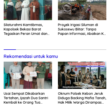
Silaturahmi Kamtibmas,
Proyek Irigasi Siluman di
Kapolsek Bekasi Barat
Sukosewu Blitar: Tanpa
Tegaskan Peran Umat dan
Papan Informasi, Abaikan K3,
Keluarga Kunci Jaga
dan Terkesan Lempar
Kondusivitas Wilayah
Tanggung Jawab
Rekomendasi untuk kamu
Usai Sempat Dikabarkan
Oknum Polsek Kebon Jeruk
Tertahan, Ijazah Dua Santri
Diduga Backing Mafia Tanah,
Kembali ke Orang Tua
Hak Milik Warga Dirampas
Secara Cuma-cuma
Lewat Paksaan