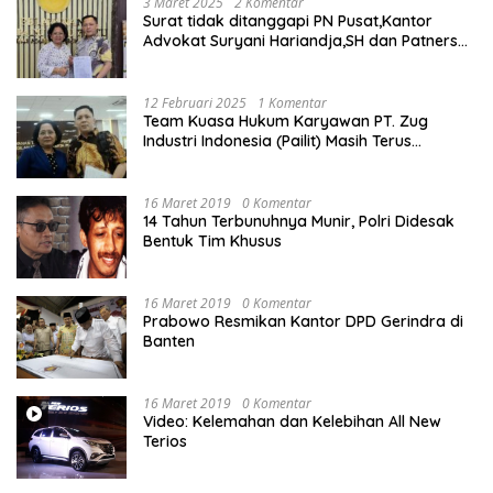
3 Maret 2025
2 Komentar
Surat tidak ditanggapi PN Pusat,Kantor
Advokat Suryani Hariandja,SH dan Patners
Bikin Pengaduan ke Mahkamah Agung RI
12 Februari 2025
1 Komentar
Team Kuasa Hukum Karyawan PT. Zug
Industri Indonesia (Pailit) Masih Terus
Memperjuangkan Hak Karyawan di
Pengadilan Negeri Jakarta Pusat
16 Maret 2019
0 Komentar
14 Tahun Terbunuhnya Munir, Polri Didesak
Bentuk Tim Khusus
16 Maret 2019
0 Komentar
Prabowo Resmikan Kantor DPD Gerindra di
Banten
16 Maret 2019
0 Komentar
Video: Kelemahan dan Kelebihan All New
Terios