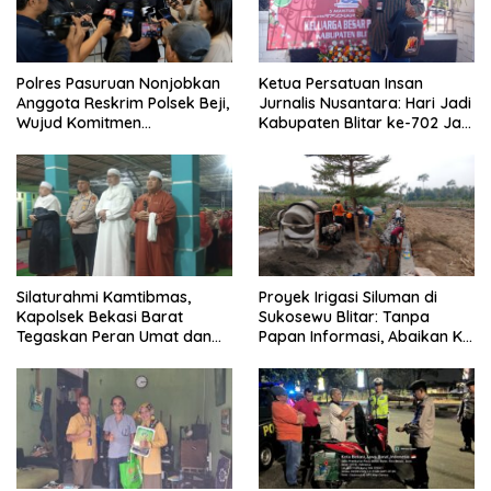
Polres Pasuruan Nonjobkan
Ketua Persatuan Insan
Anggota Reskrim Polsek Beji,
Jurnalis Nusantara: Hari Jadi
Wujud Komitmen
Kabupaten Blitar ke-702 Jadi
Transparansi Penanganan
Momentum Perkuat Sinergi
Dugaan Penganiayaan
Pembangunan
Silaturahmi Kamtibmas,
Proyek Irigasi Siluman di
Kapolsek Bekasi Barat
Sukosewu Blitar: Tanpa
Tegaskan Peran Umat dan
Papan Informasi, Abaikan K3,
Keluarga Kunci Jaga
dan Terkesan Lempar
Kondusivitas Wilayah
Tanggung Jawab