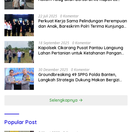
Bandung Kota .
22 Juli 2025
0 Komentar
Perkuat Kerja Sama Pelindungan Perempuan
dan Anak, Bareskrim Polri Terima Kunjungan
Delegasi Kepolisian nasional Korea Selatan
18 September 2025
0 Komentar
Kapolsek Cikarang Pusat Pantau Langsung
Lahan Pertanian untuk Ketahanan Pangan
Nasional
30 Desember 2025
0 Komentar
Groundbreaking 49 SPPG Polda Banten,
Langkah Strategis Dukung Makan Bergizi
Gratis
Selengkapnya
Popular Post