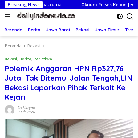
Langsung
ra Cuma-cuma
Breaking News
Oknum Polsek Kebon Jeruk Diduga Backin
ke
konten
Beranda
Berita
Jawa Barat
Bekasi
Jawa Timur
Treng
Beranda
Bekasi
Bekasi
,
Berita
,
Peristiwa
Polemik Anggaran HPN Rp327,76
Juta Tak Ditemui Jalan Tengah,LIN
Bekasi Laporkan Pihak Terkait Ke
Kejari
Sri Haryati
8 Juli 2026