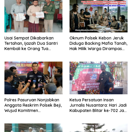
Usai Sempat Dikabarkan
Oknum Polsek Kebon Jeruk
Tertahan, Ijazah Dua Santri
Diduga Backing Mafia Tanah,
Kembali ke Orang Tua
Hak Milik Warga Dirampas
Secara Cuma-cuma
Lewat Paksaan
Polres Pasuruan Nonjobkan
Ketua Persatuan Insan
Anggota Reskrim Polsek Beji,
Jurnalis Nusantara: Hari Jadi
Wujud Komitmen
Kabupaten Blitar ke-702 Jadi
Transparansi Penanganan
Momentum Perkuat Sinergi
Dugaan Penganiayaan
Pembangunan