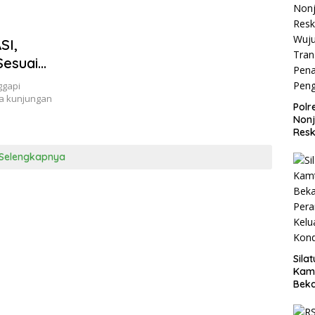
SI,
Sesuai
Relevan,
ggapi
ar
ta kunjungan
Polr
Non
Resk
Wuj
Selengkapnya
Tran
Pen
Pen
Sila
Kam
Beka
Teg
dan 