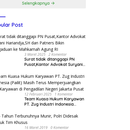
Selengkapnya
ular Post
3 Maret 2025
2 Komentar
Surat tidak ditanggapi PN
Pusat,Kantor Advokat Suryani
Hariandja,SH dan Patners Bikin
Pengaduan ke Mahkamah
Agung RI
12 Februari 2025
1 Komentar
Team Kuasa Hukum Karyawan
PT. Zug Industri Indonesia
(Pailit) Masih Terus
Memperjuangkan Hak
Karyawan di Pengadilan Negeri
Jakarta Pusat
16 Maret 2019
0 Komentar