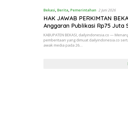
Bekasi
,
Berita
,
Pemerintahan
2 Juni 2026
HAK JAWAB PERKIMTAN BEKA
Anggaran Publikasi Rp75 Juta 
Aturan – Luhut Sinaga,Kurang 
KABUPATEN BEKASI, dailyindonesia.co — Menan
Harus Jelas Mekanisme & Das
pemberitaan yang dimuat dailyindonesia.co ser
awak media pada 26…
Hukumnya