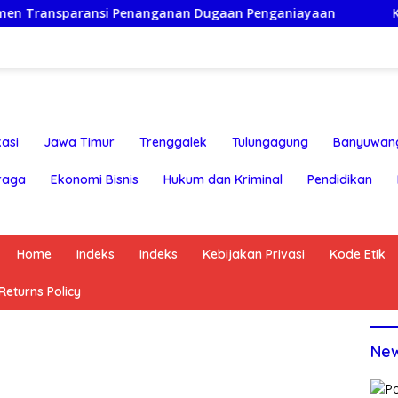
ransi Penanganan Dugaan Penganiayaan
Ketua Persatua
asi
Jawa Timur
Trenggalek
Tulungagung
Banyuwan
raga
Ekonomi Bisnis
Hukum dan Kriminal
Pendidikan
Home
Indeks
Indeks
Kebijakan Privasi
Kode Etik
eturns Policy
Ne