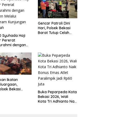
 Kondusivitas
Tanggung Jawab
yah
Gencar Patroli Dini
Hari, Polsek Bekasi
Barat Tutup Celah
 Syuhada Haji
Kejahatan Jalanan
ar Pererat
dan Ancaman
turahmi dengan
Tawuran
en Melalui
gram Kunjungan
ah
kan Ikatan
luargaan,
lsek Bekasi
Buka Peparpeda Kota
t Jenguk
Bekasi 2026, Wali
gota yang Sedang
Kota Tri Adhianto Naik
t
Bonus Emas Atlet
Paralimpik Jadi Rp60
Juta