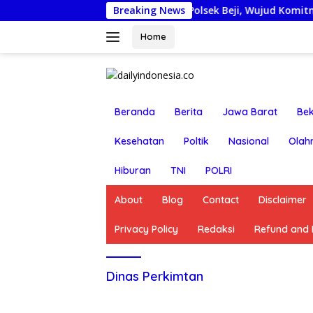
Langsung
jobkan Anggota Reskrim Polsek Beji, Wujud Komitmen Transpa
Breaking News
ke
konten
Home
Beranda
Berita
Jawa Barat
Bek
Kesehatan
Poltik
Nasional
Olah
Hiburan
TNI
POLRI
About
Blog
Contact
Disclaimer
Privacy Policy
Redaksi
Refund and R
Dinas Perkimtan