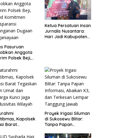
Ketua Persatuan Insan
Jurnalis Nusantara:
Hari Jadi Kabupaten
Blitar ke-702 Jadi
es Pasuruan
Momentum Perkuat
jobkan Anggota
Sinergi Pembangunan
rim Polsek Beji,
ud Komitmen
sparansi
anganan Dugaan
ganiayaan
turahmi
Proyek Irigasi Siluman
tibmas, Kapolsek
di Sukosewu Blitar:
si Barat
Tanpa Papan
askan Peran Umat
Informasi, Abaikan K3,
Keluarga Kunci
dan Terkesan Lempar