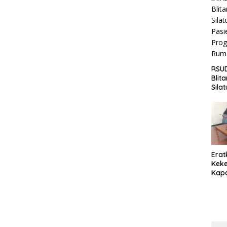
Jaga
Wila
RSUD
Blit
Sila
Pasi
Pro
Rum
Erat
Keke
Kapo
Bara
Ang
Saki