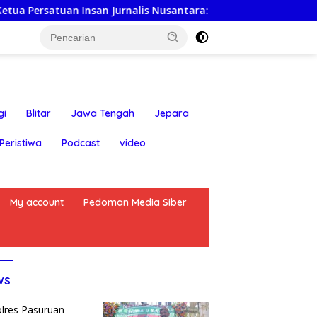
n Insan Jurnalis Nusantara: Hari Jadi Kabupaten Blitar ke-7
gi
Blitar
Jawa Tengah
Jepara
Peristiwa
Podcast
video
My account
Pedoman Media Siber
ws