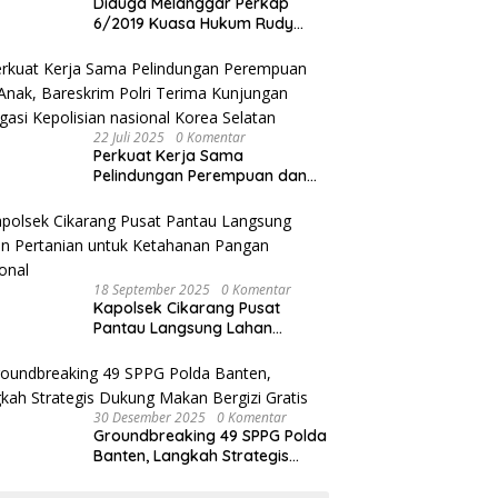
Diduga Melanggar Perkap
6/2019 Kuasa Hukum Rudy
akan Bersurat ke Kapolres
Bandung Kota .
22 Juli 2025
0 Komentar
Perkuat Kerja Sama
Pelindungan Perempuan dan
Anak, Bareskrim Polri Terima
Kunjungan Delegasi Kepolisian
nasional Korea Selatan
18 September 2025
0 Komentar
Kapolsek Cikarang Pusat
Pantau Langsung Lahan
Pertanian untuk Ketahanan
Pangan Nasional
30 Desember 2025
0 Komentar
Groundbreaking 49 SPPG Polda
Banten, Langkah Strategis
Dukung Makan Bergizi Gratis