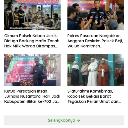
Oknum Polsek Kebon Jeruk
Polres Pasuruan Nonjobkan
Diduga Backing Mafia Tanah,
Anggota Reskrim Polsek Beji,
Hak Milik Warga Dirampas
Wujud Komitmen
Lewat Paksaan
Transparansi Penanganan
Dugaan Penganiayaan
Ketua Persatuan Insan
Silaturahmi Kamtibmas,
Jurnalis Nusantara: Hari Jadi
Kapolsek Bekasi Barat
Kabupaten Blitar ke-702 Jadi
Tegaskan Peran Umat dan
Momentum Perkuat Sinergi
Keluarga Kunci Jaga
Pembangunan
Kondusivitas Wilayah
Selengkapnya