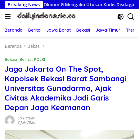
Langsung
periksa, Oknum G Mengaku Utusan Kadis Disdagperin
Breaking News
Ja
ke
konten
Beranda
Berita
Jawa Barat
Bekasi
Jawa Timur
Treng
Beranda
Bekasi
Bekasi
,
Berita
,
POLRI
Jaga Jakarta On The Spot,
Kapolsek Bekasi Barat Sambangi
Universitas Gunadarma, Ajak
Civitas Akademika Jadi Garis
Depan Jaga Keamanan
Sri Haryati
3 Juli 2026