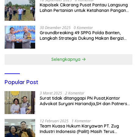
Kapolsek Cikarang Pusat Pantau Langsung
Lahan Pertanian untuk Ketahanan Pangan
Nasional
30 Desember 2025
0 Komentar
Groundbreaking 49 SPPG Polda Banten,
Langkah Strategis Dukung Makan Bergizi
Gratis
Selengkapnya
Popular Post
3 Maret 2025
2 Komentar
Surat tidak ditanggapi PN Pusat,Kantor
Advokat Suryani Hariandja,SH dan Patners
Bikin Pengaduan ke Mahkamah Agung RI
12 Februari 2025
1 Komentar
Team Kuasa Hukum Karyawan PT. Zug
Industri Indonesia (Pailit) Masih Terus
Memperjuangkan Hak Karyawan di