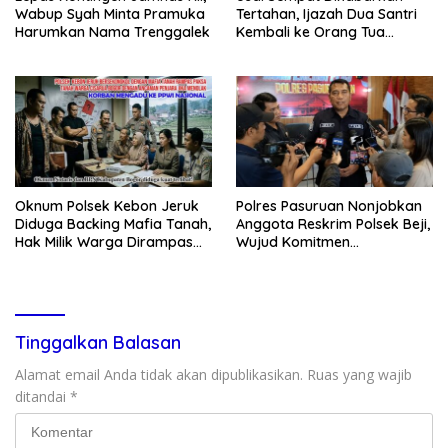
Wabup Syah Minta Pramuka
Tertahan, Ijazah Dua Santri
Harumkan Nama Trenggalek
Kembali ke Orang Tua
Secara Cuma-cuma
Oknum Polsek Kebon Jeruk
Polres Pasuruan Nonjobkan
Diduga Backing Mafia Tanah,
Anggota Reskrim Polsek Beji,
Hak Milik Warga Dirampas
Wujud Komitmen
Lewat Paksaan
Transparansi Penanganan
Dugaan Penganiayaan
Tinggalkan Balasan
Alamat email Anda tidak akan dipublikasikan.
Ruas yang wajib
ditandai
*