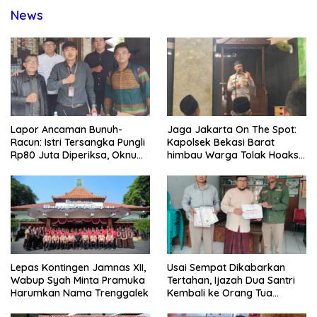
News
Lapor Ancaman Bunuh-
Jaga Jakarta On The Spot:
Racun: Istri Tersangka Pungli
Kapolsek Bekasi Barat
Rp80 Juta Diperiksa, Oknum
himbau Warga Tolak Hoaks
G Mengaku Utusan Kadis
& Cegah Tawuran Usai
Disdagperin
Sholat Jumat
Lepas Kontingen Jamnas XII,
Usai Sempat Dikabarkan
Wabup Syah Minta Pramuka
Tertahan, Ijazah Dua Santri
Harumkan Nama Trenggalek
Kembali ke Orang Tua
Secara Cuma-cuma