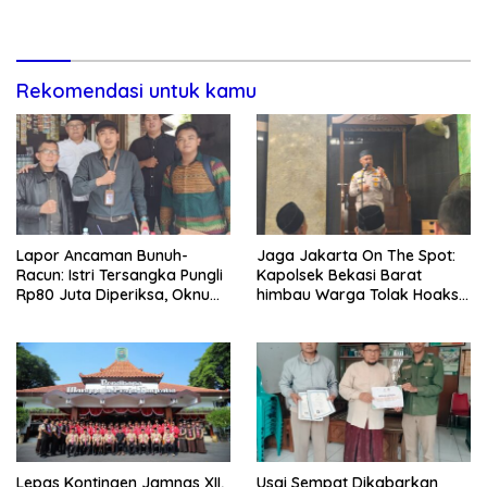
Lewat Paksaan
Transparansi Penanganan
Dugaan Penganiayaan
Rekomendasi untuk kamu
Lapor Ancaman Bunuh-
Jaga Jakarta On The Spot:
Racun: Istri Tersangka Pungli
Kapolsek Bekasi Barat
Rp80 Juta Diperiksa, Oknum
himbau Warga Tolak Hoaks
G Mengaku Utusan Kadis
& Cegah Tawuran Usai
Disdagperin
Sholat Jumat
Lepas Kontingen Jamnas XII,
Usai Sempat Dikabarkan