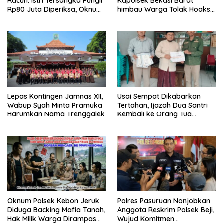
Racun: Istri Tersangka Pungli
Kapolsek Bekasi Barat
Rp80 Juta Diperiksa, Oknum
himbau Warga Tolak Hoaks
G Mengaku Utusan Kadis
& Cegah Tawuran Usai
Disdagperin
Sholat Jumat
Lepas Kontingen Jamnas XII,
Usai Sempat Dikabarkan
Wabup Syah Minta Pramuka
Tertahan, Ijazah Dua Santri
Harumkan Nama Trenggalek
Kembali ke Orang Tua
Secara Cuma-cuma
Oknum Polsek Kebon Jeruk
Polres Pasuruan Nonjobkan
Diduga Backing Mafia Tanah,
Anggota Reskrim Polsek Beji,
Hak Milik Warga Dirampas
Wujud Komitmen