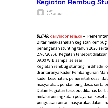
Kegiatan Rembug Stu
Vola
29 Juni 2026
BLITAR,
dailyindonesia.co
– Pemerinta
Blitar melaksanakan kegiatan Rembug
penanganan stunting tahun 2026 ser
27/6/2026), Kegiatan tersebut dilaksa
09.00 WIB sampai selesai.
Kegiatan rembug stunting ini dihadiri
di antaranya Kader Pembangunan Manu
kader kesehatan, pemerintah desa, Ba
masyarakat, pendamping desa, serta p
Dalam kegiatan tersebut dibahas ber
melalui peningkatan pelayanan kesehata
penguatan peran masyarakat dalam me