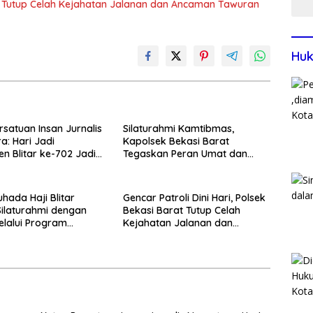
rat Tutup Celah Kejahatan Jalanan dan Ancaman Tawuran
Huk
rsatuan Insan Jurnalis
Silaturahmi Kamtibmas,
a: Hari Jadi
Kapolsek Bekasi Barat
n Blitar ke-702 Jadi
Tegaskan Peran Umat dan
 Perkuat Sinergi
Keluarga Kunci Jaga
gunan
Kondusivitas Wilayah
hada Haji Blitar
Gencar Patroli Dini Hari, Polsek
Silaturahmi dengan
Bekasi Barat Tutup Celah
elalui Program
Kejahatan Jalanan dan
an Rumah
Ancaman Tawuran