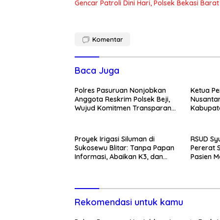
Gencar Patroli Dini Hari, Polsek Bekasi Ba
Komentar
Baca Juga
Polres Pasuruan Nonjobkan
Ketua Pe
Anggota Reskrim Polsek Beji,
Nusantar
Wujud Komitmen Transparansi
Kabupate
Penanganan Dugaan
Momentum
Penganiayaan
Pemban
Proyek Irigasi Siluman di
RSUD Syu
Sukosewu Blitar: Tanpa Papan
Pererat 
Informasi, Abaikan K3, dan
Pasien M
Terkesan Lempar Tanggung
Kunjung
Jawab
Rekomendasi untuk kamu