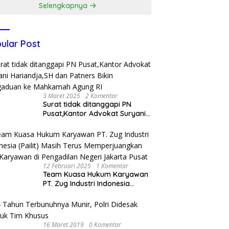
Selengkapnya
ular Post
3 Maret 2025
2 Komentar
Surat tidak ditanggapi PN
Pusat,Kantor Advokat Suryani
Hariandja,SH dan Patners Bikin
Pengaduan ke Mahkamah
Agung RI
12 Februari 2025
1 Komentar
Team Kuasa Hukum Karyawan
PT. Zug Industri Indonesia
(Pailit) Masih Terus
Memperjuangkan Hak
Karyawan di Pengadilan Negeri
Jakarta Pusat
16 Maret 2019
0 Komentar