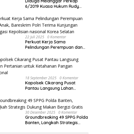
Diduga Melanggar Perkap
6/2019 Kuasa Hukum Rudy
akan Bersurat ke Kapolres
Bandung Kota .
22 Juli 2025
0 Komentar
Perkuat Kerja Sama
Pelindungan Perempuan dan
Anak, Bareskrim Polri Terima
Kunjungan Delegasi Kepolisian
nasional Korea Selatan
18 September 2025
0 Komentar
Kapolsek Cikarang Pusat
Pantau Langsung Lahan
Pertanian untuk Ketahanan
Pangan Nasional
30 Desember 2025
0 Komentar
Groundbreaking 49 SPPG Polda
Banten, Langkah Strategis
Dukung Makan Bergizi Gratis