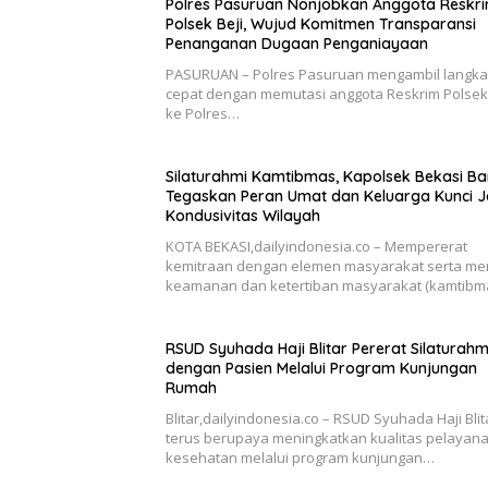
Polres Pasuruan Nonjobkan Anggota Reskr
Polsek Beji, Wujud Komitmen Transparansi
Penanganan Dugaan Penganiayaan
PASURUAN – Polres Pasuruan mengambil langk
cepat dengan memutasi anggota Reskrim Polsek 
ke Polres…
Silaturahmi Kamtibmas, Kapolsek Bekasi Ba
Tegaskan Peran Umat dan Keluarga Kunci 
Kondusivitas Wilayah
KOTA BEKASI,dailyindonesia.co – Mempererat
kemitraan dengan elemen masyarakat serta me
keamanan dan ketertiban masyarakat (kamtibm
RSUD Syuhada Haji Blitar Pererat Silaturahm
dengan Pasien Melalui Program Kunjungan
Rumah
Blitar,dailyindonesia.co – RSUD Syuhada Haji Blit
terus berupaya meningkatkan kualitas pelayan
kesehatan melalui program kunjungan…