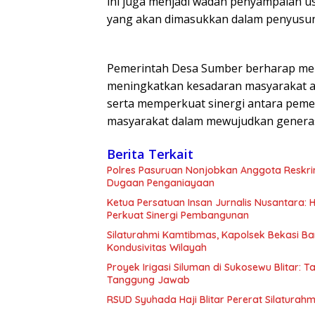
ini juga menjadi wadah penyampaian u
yang akan dimasukkan dalam penyusu
Pemerintah Desa Sumber berharap mela
meningkatkan kesadaran masyarakat ak
serta memperkuat sinergi antara peme
masyarakat dalam mewujudkan generasi 
Berita Terkait
Polres Pasuruan Nonjobkan Anggota Reskri
Dugaan Penganiayaan
Ketua Persatuan Insan Jurnalis Nusantara:
Perkuat Sinergi Pembangunan
Silaturahmi Kamtibmas, Kapolsek Bekasi B
Kondusivitas Wilayah
Proyek Irigasi Siluman di Sukosewu Blitar:
Tanggung Jawab
RSUD Syuhada Haji Blitar Pererat Silatura