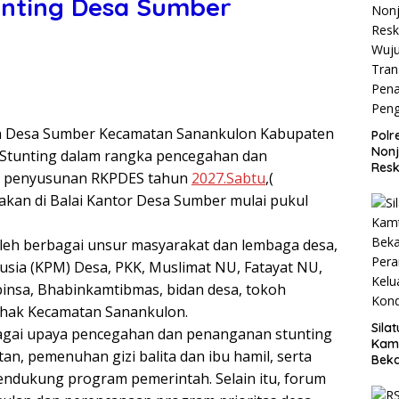
nting Desa Sumber
h Desa Sumber Kecamatan Sanankulon Kabupaten
Polr
Non
 Stunting dalam rangka pencegahan dan
Resk
ta penyusunan RKPDES tahun
2027.Sabtu
,(
Wuj
nakan di Balai Kantor Desa Sumber mulai pukul
Tran
Pen
Pen
 oleh berbagai unsur masyarakat dan lembaga desa,
sia (KPM) Desa, PKK, Muslimat NU, Fatayat NU,
binsa, Bhabinkamtibmas, bidan desa, tokoh
ihak Kecamatan Sanankulon.
Sila
bagai upaya pencegahan dan penanganan stunting
Kam
n, pemenuhan gizi balita dan ibu hamil, serta
Beka
Teg
ndukung program pemerintah. Selain itu, forum
dan 