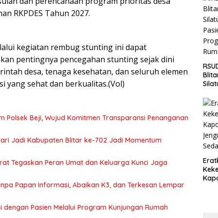
sulan dan perencanaan program prioritas desa
Jaga
nan RKPDES Tahun 2027.
Wila
lui kegiatan rembug stunting ini dapat
an pentingnya pencegahan stunting sejak dini
RSUD
rintah desa, tenaga kesehatan, dan seluruh elemen
Blit
yang sehat dan berkualitas.(Vol)
Sila
Pasi
Pro
Rum
m Polsek Beji, Wujud Komitmen Transparansi Penanganan
 Hari Jadi Kabupaten Blitar ke-702 Jadi Momentum
Erat
arat Tegaskan Peran Umat dan Keluarga Kunci Jaga
Keke
Kapo
 Tanpa Papan Informasi, Abaikan K3, dan Terkesan Lempar
Bara
Ang
Saki
hmi dengan Pasien Melalui Program Kunjungan Rumah