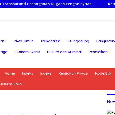
aransi Penanganan Dugaan Penganiayaan
Ketua Persatu
asi
Jawa Timur
Trenggalek
Tulungagung
Banyuwan
raga
Ekonomi Bisnis
Hukum dan Kriminal
Pendidikan
Home
Indeks
Indeks
Kebijakan Privasi
Kode Etik
eturns Policy
Ne