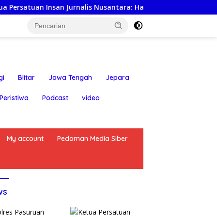
an Insan Jurnalis Nusantara: Hari Jadi Kabupaten Blitar ke-7
gi
Blitar
Jawa Tengah
Jepara
Peristiwa
Podcast
video
My account
Pedoman Media Siber
ws