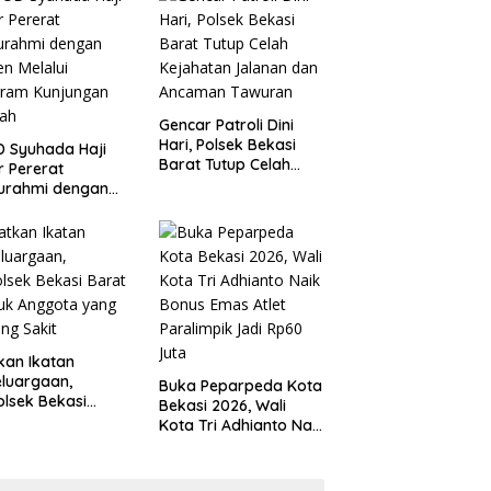
 Kondusivitas
Tanggung Jawab
yah
Gencar Patroli Dini
Hari, Polsek Bekasi
 Syuhada Haji
Barat Tutup Celah
ar Pererat
Kejahatan Jalanan
turahmi dengan
dan Ancaman
en Melalui
Tawuran
gram Kunjungan
ah
kan Ikatan
luargaan,
Buka Peparpeda Kota
lsek Bekasi
Bekasi 2026, Wali
t Jenguk
Kota Tri Adhianto Naik
gota yang Sedang
Bonus Emas Atlet
t
Paralimpik Jadi Rp60
Juta