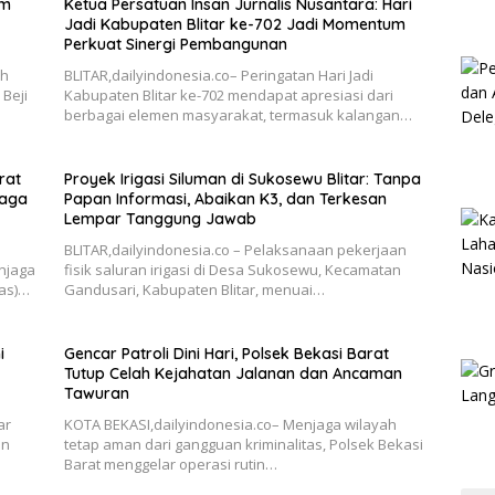
im
Ketua Persatuan Insan Jurnalis Nusantara: Hari
Jadi Kabupaten Blitar ke-702 Jadi Momentum
Perkuat Sinergi Pembangunan
ah
BLITAR,dailyindonesia.co– Peringatan Hari Jadi
Beji
Kabupaten Blitar ke-702 mendapat apresiasi dari
berbagai elemen masyarakat, termasuk kalangan…
rat
Proyek Irigasi Siluman di Sukosewu Blitar: Tanpa
Jaga
Papan Informasi, Abaikan K3, dan Terkesan
Lempar Tanggung Jawab
BLITAR,dailyindonesia.co – Pelaksanaan pekerjaan
njaga
fisik saluran irigasi di Desa Sukosewu, Kecamatan
as)…
Gandusari, Kabupaten Blitar, menuai…
i
Gencar Patroli Dini Hari, Polsek Bekasi Barat
Tutup Celah Kejahatan Jalanan dan Ancaman
Tawuran
ar
KOTA BEKASI,dailyindonesia.co– Menjaga wilayah
an
tetap aman dari gangguan kriminalitas, Polsek Bekasi
Barat menggelar operasi rutin…