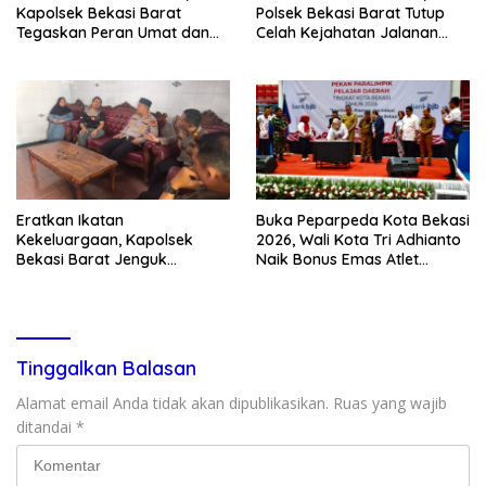
Kapolsek Bekasi Barat
Polsek Bekasi Barat Tutup
Tegaskan Peran Umat dan
Celah Kejahatan Jalanan
Keluarga Kunci Jaga
dan Ancaman Tawuran
Kondusivitas Wilayah
Eratkan Ikatan
Buka Peparpeda Kota Bekasi
Kekeluargaan, Kapolsek
2026, Wali Kota Tri Adhianto
Bekasi Barat Jenguk
Naik Bonus Emas Atlet
Anggota yang Sedang Sakit
Paralimpik Jadi Rp60 Juta
Tinggalkan Balasan
Alamat email Anda tidak akan dipublikasikan.
Ruas yang wajib
ditandai
*