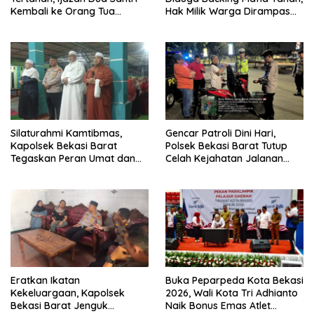
Kembali ke Orang Tua
Hak Milik Warga Dirampas
Secara Cuma-cuma
Lewat Paksaan
Silaturahmi Kamtibmas,
Gencar Patroli Dini Hari,
Kapolsek Bekasi Barat
Polsek Bekasi Barat Tutup
Tegaskan Peran Umat dan
Celah Kejahatan Jalanan
Keluarga Kunci Jaga
dan Ancaman Tawuran
Kondusivitas Wilayah
Eratkan Ikatan
Buka Peparpeda Kota Bekasi
Kekeluargaan, Kapolsek
2026, Wali Kota Tri Adhianto
Bekasi Barat Jenguk
Naik Bonus Emas Atlet