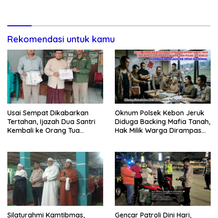
Anggota yang Sedang Sakit
Paralimpik Jadi Rp60 Juta
Rekomendasi untuk kamu
Usai Sempat Dikabarkan
Oknum Polsek Kebon Jeruk
Tertahan, Ijazah Dua Santri
Diduga Backing Mafia Tanah,
Kembali ke Orang Tua
Hak Milik Warga Dirampas
Secara Cuma-cuma
Lewat Paksaan
Silaturahmi Kamtibmas,
Gencar Patroli Dini Hari,