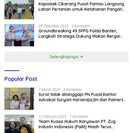
Kapolsek Cikarang Pusat Pantau Langsung
Lahan Pertanian untuk Ketahanan Pangan
Nasional
30 Desember 2025
0 Komentar
Groundbreaking 49 SPPG Polda Banten,
Langkah Strategis Dukung Makan Bergizi
Gratis
Selengkapnya
Popular Post
3 Maret 2025
2 Komentar
Surat tidak ditanggapi PN Pusat,Kantor
Advokat Suryani Hariandja,SH dan Patners
Bikin Pengaduan ke Mahkamah Agung RI
12 Februari 2025
1 Komentar
Team Kuasa Hukum Karyawan PT. Zug
Industri Indonesia (Pailit) Masih Terus
Memperjuangkan Hak Karyawan di