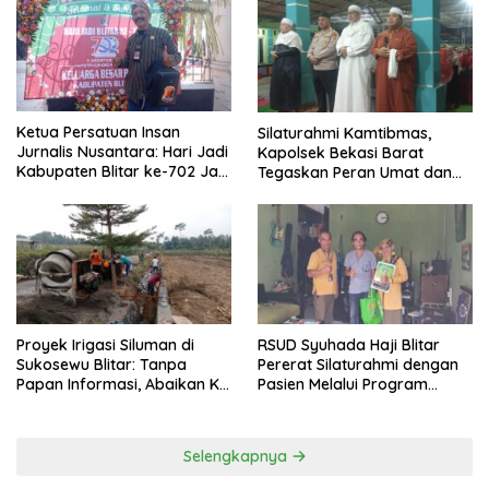
Ketua Persatuan Insan
Silaturahmi Kamtibmas,
Jurnalis Nusantara: Hari Jadi
Kapolsek Bekasi Barat
Kabupaten Blitar ke-702 Jadi
Tegaskan Peran Umat dan
Momentum Perkuat Sinergi
Keluarga Kunci Jaga
Pembangunan
Kondusivitas Wilayah
Proyek Irigasi Siluman di
RSUD Syuhada Haji Blitar
Sukosewu Blitar: Tanpa
Pererat Silaturahmi dengan
Papan Informasi, Abaikan K3,
Pasien Melalui Program
dan Terkesan Lempar
Kunjungan Rumah
Tanggung Jawab
Selengkapnya