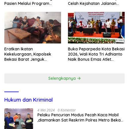
Pasien Melalui Program
Celah Kejahatan Jalanan
Kunjungan Rumah
dan Ancaman Tawuran
Eratkan Ikatan
Buka Peparpeda Kota Bekasi
Kekeluargaan, Kapolsek
2026, Wali Kota Tri Adhianto
Bekasi Barat Jenguk
Naik Bonus Emas Atlet
Anggota yang Sedang Sakit
Paralimpik Jadi Rp60 Juta
Selengkapnya
Hukum dan Kriminal
4 Mei 2024
0 Komentar
Pelaku Pencurian Modus Pecah Kaca Mobil
,diamankan Sat Reskrim Polres Metro Bekasi
Kota