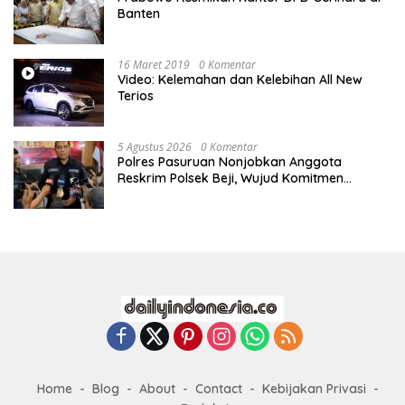
Banten
16 Maret 2019
0 Komentar
Video: Kelemahan dan Kelebihan All New
Terios
5 Agustus 2026
0 Komentar
Polres Pasuruan Nonjobkan Anggota
Reskrim Polsek Beji, Wujud Komitmen
Transparansi Penanganan Dugaan
Penganiayaan
Home
Blog
About
Contact
Kebijakan Privasi