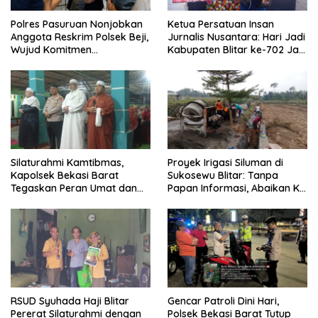
Polres Pasuruan Nonjobkan
Ketua Persatuan Insan
Anggota Reskrim Polsek Beji,
Jurnalis Nusantara: Hari Jadi
Wujud Komitmen
Kabupaten Blitar ke-702 Jadi
Transparansi Penanganan
Momentum Perkuat Sinergi
Dugaan Penganiayaan
Pembangunan
Silaturahmi Kamtibmas,
Proyek Irigasi Siluman di
Kapolsek Bekasi Barat
Sukosewu Blitar: Tanpa
Tegaskan Peran Umat dan
Papan Informasi, Abaikan K3,
Keluarga Kunci Jaga
dan Terkesan Lempar
Kondusivitas Wilayah
Tanggung Jawab
RSUD Syuhada Haji Blitar
Gencar Patroli Dini Hari,
Pererat Silaturahmi dengan
Polsek Bekasi Barat Tutup