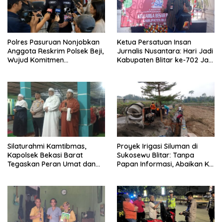
Polres Pasuruan Nonjobkan
Ketua Persatuan Insan
Anggota Reskrim Polsek Beji,
Jurnalis Nusantara: Hari Jadi
Wujud Komitmen
Kabupaten Blitar ke-702 Jadi
Transparansi Penanganan
Momentum Perkuat Sinergi
Dugaan Penganiayaan
Pembangunan
Silaturahmi Kamtibmas,
Proyek Irigasi Siluman di
Kapolsek Bekasi Barat
Sukosewu Blitar: Tanpa
Tegaskan Peran Umat dan
Papan Informasi, Abaikan K3,
Keluarga Kunci Jaga
dan Terkesan Lempar
Kondusivitas Wilayah
Tanggung Jawab