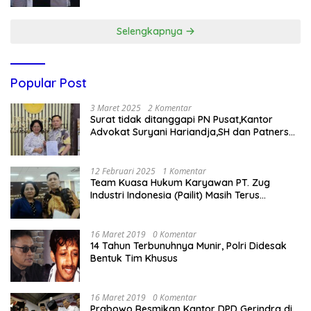
Selengkapnya
Popular Post
3 Maret 2025
2 Komentar
Surat tidak ditanggapi PN Pusat,Kantor
Advokat Suryani Hariandja,SH dan Patners
Bikin Pengaduan ke Mahkamah Agung RI
12 Februari 2025
1 Komentar
Team Kuasa Hukum Karyawan PT. Zug
Industri Indonesia (Pailit) Masih Terus
Memperjuangkan Hak Karyawan di
Pengadilan Negeri Jakarta Pusat
16 Maret 2019
0 Komentar
14 Tahun Terbunuhnya Munir, Polri Didesak
Bentuk Tim Khusus
16 Maret 2019
0 Komentar
Prabowo Resmikan Kantor DPD Gerindra di