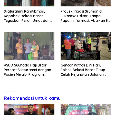
Silaturahmi Kamtibmas,
Proyek Irigasi Siluman di
Kapolsek Bekasi Barat
Sukosewu Blitar: Tanpa
Tegaskan Peran Umat dan
Papan Informasi, Abaikan K3,
Keluarga Kunci Jaga
dan Terkesan Lempar
Kondusivitas Wilayah
Tanggung Jawab
RSUD Syuhada Haji Blitar
Gencar Patroli Dini Hari,
Pererat Silaturahmi dengan
Polsek Bekasi Barat Tutup
Pasien Melalui Program
Celah Kejahatan Jalanan
Kunjungan Rumah
dan Ancaman Tawuran
Rekomendasi untuk kamu