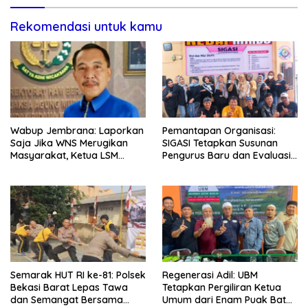
Rekomendasi untuk kamu
Wabup Jembrana: Laporkan
Pemantapan Organisasi:
Saja Jika WNS Merugikan
SIGASI Tetapkan Susunan
Masyarakat, Ketua LSM
Pengurus Baru dan Evaluasi
Formasi Meminta Bupati
Komitmen Anggota
Tindak Tegas Oknum
Anggota Kelompok Ahli
Pemkab
Semarak HUT RI ke-81: Polsek
Regenerasi Adil: UBM
Bekasi Barat Lepas Tawa
Tetapkan Pergiliran Ketua
dan Semangat Bersama
Umum dari Enam Puak Batak