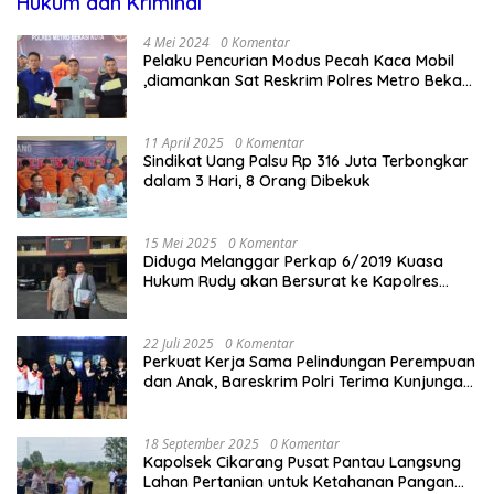
Hukum dan Kriminal
4 Mei 2024
0 Komentar
Pelaku Pencurian Modus Pecah Kaca Mobil
,diamankan Sat Reskrim Polres Metro Bekasi
Kota
11 April 2025
0 Komentar
Sindikat Uang Palsu Rp 316 Juta Terbongkar
dalam 3 Hari, 8 Orang Dibekuk
15 Mei 2025
0 Komentar
Diduga Melanggar Perkap 6/2019 Kuasa
Hukum Rudy akan Bersurat ke Kapolres
Bandung Kota .
22 Juli 2025
0 Komentar
Perkuat Kerja Sama Pelindungan Perempuan
dan Anak, Bareskrim Polri Terima Kunjungan
Delegasi Kepolisian nasional Korea Selatan
18 September 2025
0 Komentar
Kapolsek Cikarang Pusat Pantau Langsung
Lahan Pertanian untuk Ketahanan Pangan