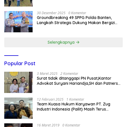
Nasional
30 Desember 2025
0 Komentar
Groundbreaking 49 SPPG Polda Banten,
Langkah Strategis Dukung Makan Bergizi
Gratis
Selengkapnya
Popular Post
3 Maret 2025
2 Komentar
Surat tidak ditanggapi PN Pusat,Kantor
Advokat Suryani Hariandja,SH dan Patners
Bikin Pengaduan ke Mahkamah Agung RI
12 Februari 2025
1 Komentar
Team Kuasa Hukum Karyawan PT. Zug
Industri Indonesia (Pailit) Masih Terus
Memperjuangkan Hak Karyawan di
Pengadilan Negeri Jakarta Pusat
16 Maret 2019
0 Komentar