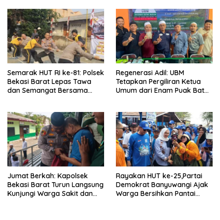
Tindak Tegas Oknum
Anggota Kelompok Ahli
Pemkab
Semarak HUT RI ke-81: Polsek
Regenerasi Adil: UBM
Bekasi Barat Lepas Tawa
Tetapkan Pergiliran Ketua
dan Semangat Bersama
Umum dari Enam Puak Batak
Warga Kranji
Muslim
Jumat Berkah: Kapolsek
Rayakan HUT ke-25,Partai
Bekasi Barat Turun Langsung
Demokrat Banyuwangi Ajak
Kunjungi Warga Sakit dan
Warga Bersihkan Pantai
Lansia
Kedunen Desa Bomo