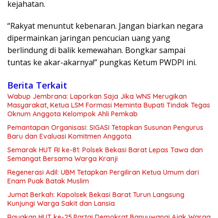
kejahatan.
“Rakyat menuntut kebenaran. Jangan biarkan negara
dipermainkan jaringan pencucian uang yang
berlindung di balik kemewahan. Bongkar sampai
tuntas ke akar-akarnya!” pungkas Ketum PWDPI ini.
Berita Terkait
Wabup Jembrana: Laporkan Saja Jika WNS Merugikan
Masyarakat, Ketua LSM Formasi Meminta Bupati Tindak Tegas
Oknum Anggota Kelompok Ahli Pemkab
Pemantapan Organisasi: SIGASI Tetapkan Susunan Pengurus
Baru dan Evaluasi Komitmen Anggota
Semarak HUT RI ke-81: Polsek Bekasi Barat Lepas Tawa dan
Semangat Bersama Warga Kranji
Regenerasi Adil: UBM Tetapkan Pergiliran Ketua Umum dari
Enam Puak Batak Muslim
Jumat Berkah: Kapolsek Bekasi Barat Turun Langsung
Kunjungi Warga Sakit dan Lansia
Rayakan HUT ke-25,Partai Demokrat Banyuwangi Ajak Warga