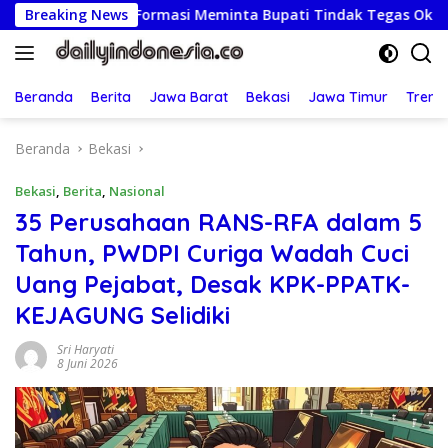
Langsung
M Formasi Meminta Bupati Tindak Tegas Oknum Anggota Kelom
Breaking News
ke
konten
Beranda
Berita
Jawa Barat
Bekasi
Jawa Timur
Treng
Beranda
Bekasi
Bekasi
,
Berita
,
Nasional
35 Perusahaan RANS-RFA dalam 5
Tahun, PWDPI Curiga Wadah Cuci
Uang Pejabat, Desak KPK-PPATK-
KEJAGUNG Selidiki
Sri Haryati
8 Juni 2026