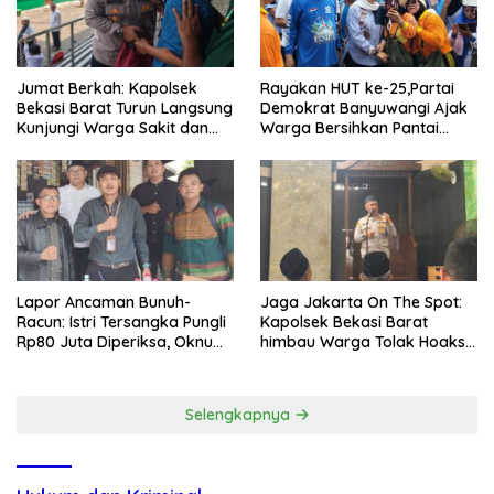
Jumat Berkah: Kapolsek
Rayakan HUT ke-25,Partai
Bekasi Barat Turun Langsung
Demokrat Banyuwangi Ajak
Kunjungi Warga Sakit dan
Warga Bersihkan Pantai
Lansia
Kedunen Desa Bomo
Lapor Ancaman Bunuh-
Jaga Jakarta On The Spot:
Racun: Istri Tersangka Pungli
Kapolsek Bekasi Barat
Rp80 Juta Diperiksa, Oknum
himbau Warga Tolak Hoaks
G Mengaku Utusan Kadis
& Cegah Tawuran Usai
Disdagperin
Sholat Jumat
Selengkapnya