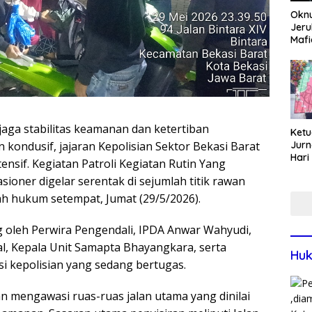
Okn
Jeru
Mafi
War
Lew
aga stabilitas keamanan dan ketertiban
Ketu
Jurn
n kondusif, jajaran Kepolisian Sektor Bekasi Barat
Hari
sif. Kegiatan Patroli Kegiatan Rutin Yang
Blit
sioner digelar serentak di sejumlah titik rawan
Mom
Sin
h hukum setempat, Jumat (29/5/2026).
g oleh Perwira Pengendali, IPDA Anwar Wahyudi,
al, Kepala Unit Samapta Bhayangkara, serta
Huk
i kepolisian yang sedang bertugas.
n mengawasi ruas-ruas jalan utama yang dinilai