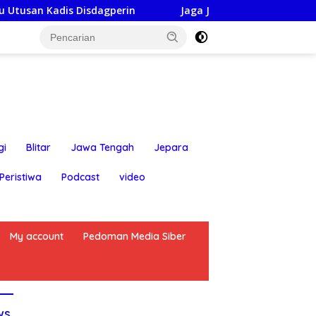
agperin
Jaga Jakarta On The Spot: Kapolsek Bekasi Ba
gi
Blitar
Jawa Tengah
Jepara
Peristiwa
Podcast
video
My account
Pedoman Media Siber
ws