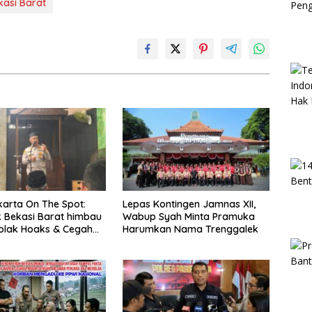
kasi Barat
arta On The Spot:
Lepas Kontingen Jamnas XII,
 Bekasi Barat himbau
Wabup Syah Minta Pramuka
olak Hoaks & Cegah
Harumkan Nama Trenggalek
Usai Sholat Jumat