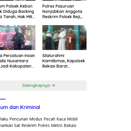
um Polsek Kebon
Polres Pasuruan
k Diduga Backing
Nonjobkan Anggota
a Tanah, Hak Milik
Reskrim Polsek Beji,
ga Dirampas
Wujud Komitmen
at Paksaan
Transparansi
Penanganan Dugaan
Penganiayaan
a Persatuan Insan
Silaturahmi
alis Nusantara:
Kamtibmas, Kapolsek
 Jadi Kabupaten
Bekasi Barat
ar ke-702 Jadi
Tegaskan Peran Umat
entum Perkuat
dan Keluarga Kunci
ergi Pembangunan
Jaga Kondusivitas
Selengkapnya
Wilayah
um dan Kriminal