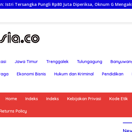
ngli Rp80 Juta Diperiksa, Oknum G Mengaku Utusan Kadis Disd
asi
Jawa Timur
Trenggalek
Tulungagung
Banyuwan
raga
Ekonomi Bisnis
Hukum dan Kriminal
Pendidikan
Home
Indeks
Indeks
Kebijakan Privasi
Kode Etik
eturns Policy
Ne