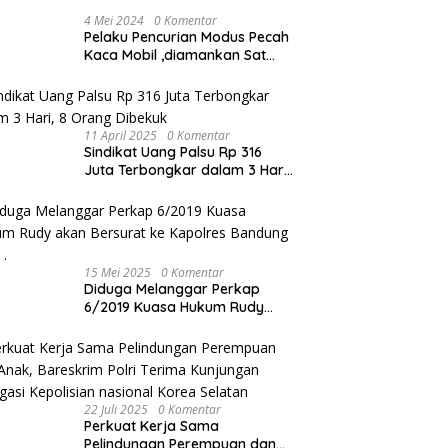
4 Mei 2024
0 Komentar
Pelaku Pencurian Modus Pecah
Kaca Mobil ,diamankan Sat
Reskrim Polres Metro Bekasi
Kota
11 April 2025
0 Komentar
Sindikat Uang Palsu Rp 316
Juta Terbongkar dalam 3 Hari,
8 Orang Dibekuk
15 Mei 2025
0 Komentar
Diduga Melanggar Perkap
6/2019 Kuasa Hukum Rudy
akan Bersurat ke Kapolres
Bandung Kota .
22 Juli 2025
0 Komentar
Perkuat Kerja Sama
Pelindungan Perempuan dan