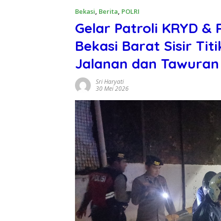
Bekasi
,
Berita
,
POLRI
Gelar Patroli KRYD & 
Bekasi Barat Sisir Ti
Jalanan dan Tawuran
Sri Haryati
30 Mei 2026