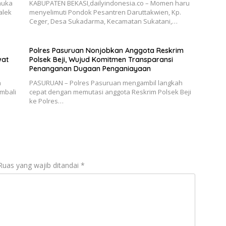
muka
KABUPATEN BEKASI,dailyindonesia.co – Momen haru
alek
menyelimuti Pondok Pesantren Daruttakwien, Kp.
Ceger, Desa Sukadarma, Kecamatan Sukatani,…
Polres Pasuruan Nonjobkan Anggota Reskrim
wat
Polsek Beji, Wujud Komitmen Transparansi
Penanganan Dugaan Penganiayaan
n
PASURUAN – Polres Pasuruan mengambil langkah
mbali
cepat dengan memutasi anggota Reskrim Polsek Beji
ke Polres…
Ruas yang wajib ditandai
*