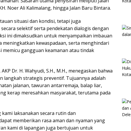
amanan. Sasaran utama penyisiran meliputi Jalan
 KH. Noer Ali Kalimalang, hingga Jalan Baru Bintara.
uan situasi dan kondisi, tetapi juga
ecara selektif serta pendekatan dialogis dengan
aksi ini dimaksudkan untuk menyampaikan imbauan
a meningkatkan kewaspadaan, serta menghindari
nsi memicu gangguan keamanan atau tindak
, AKP Dr. H. Wahyudi, S.H., M.H., menegaskan bahwa
an langkah strategis preventif. Tujuannya adalah
atan jalanan, tawuran antarremaja, balap liar,
ang kerap meresahkan masyarakat, terutama pada
ng kami laksanakan secara rutin dan
 dapat memberikan rasa aman dan nyaman yang
ran kami di lapangan juga bertujuan untuk