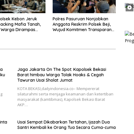
olsek Kebon Jeruk
Polres Pasuruan Nonjobkan
acking Mafia Tanah,
Anggota Reskrim Polsek Beji,
k Warga Dirampas
Wujud Komitmen Transparansi
aksaan
Penanganan Dugaan
Penganiayaan
ka
Jaga Jakarta On The Spot: Kapolsek Bekasi
aku
Barat himbau Warga Tolak Hoaks & Cegah
Tawuran Usai Sholat Jumat
KOTA BEKASI,dailyindonesia.co– Mempererat
ng
silaturahmi serta menjaga keamanan dan ketertiban
masyarakat (kamtibmas), Kapolsek Bekasi Barat
AKP…
inta
Usai Sempat Dikabarkan Tertahan, Ijazah Dua
Santri Kembali ke Orang Tua Secara Cuma-cuma