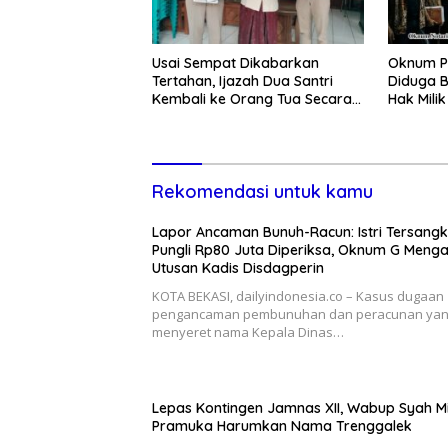
Usai Sempat Dikabarkan
Oknum P
Tertahan, Ijazah Dua Santri
Diduga B
Kembali ke Orang Tua Secara
Hak Mili
Cuma-cuma
Lewat P
Rekomendasi untuk kamu
Lapor Ancaman Bunuh-Racun: Istri Tersang
Pungli Rp80 Juta Diperiksa, Oknum G Meng
Utusan Kadis Disdagperin
KOTA BEKASI, dailyindonesia.co – Kasus dugaan
pengancaman pembunuhan dan peracunan ya
menyeret nama Kepala Dinas…
Lepas Kontingen Jamnas XII, Wabup Syah M
Pramuka Harumkan Nama Trenggalek