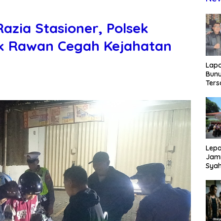
Razia Stasioner, Polsek
tik Rawan Cegah Kejahatan
Lap
Bunu
Ters
Rp80
Okn
Utus
Disd
Lepa
Jamn
Syah
Har
Tren