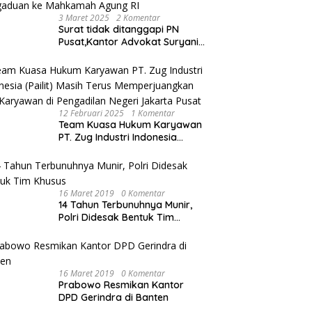
3 Maret 2025
2 Komentar
Surat tidak ditanggapi PN
Pusat,Kantor Advokat Suryani
Hariandja,SH dan Patners Bikin
Pengaduan ke Mahkamah
Agung RI
12 Februari 2025
1 Komentar
Team Kuasa Hukum Karyawan
PT. Zug Industri Indonesia
(Pailit) Masih Terus
Memperjuangkan Hak
Karyawan di Pengadilan Negeri
Jakarta Pusat
16 Maret 2019
0 Komentar
14 Tahun Terbunuhnya Munir,
Polri Didesak Bentuk Tim
Khusus
16 Maret 2019
0 Komentar
Prabowo Resmikan Kantor
DPD Gerindra di Banten