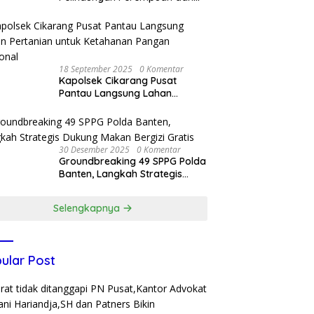
Anak, Bareskrim Polri Terima
Kunjungan Delegasi Kepolisian
nasional Korea Selatan
18 September 2025
0 Komentar
Kapolsek Cikarang Pusat
Pantau Langsung Lahan
Pertanian untuk Ketahanan
Pangan Nasional
30 Desember 2025
0 Komentar
Groundbreaking 49 SPPG Polda
Banten, Langkah Strategis
Dukung Makan Bergizi Gratis
Selengkapnya
ular Post