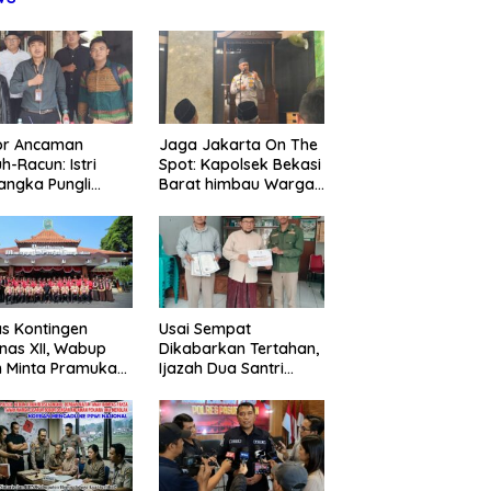
or Ancaman
Jaga Jakarta On The
h-Racun: Istri
Spot: Kapolsek Bekasi
angka Pungli
Barat himbau Warga
 Juta Diperiksa,
Tolak Hoaks & Cegah
um G Mengaku
Tawuran Usai Sholat
an Kadis
Jumat
agperin
s Kontingen
Usai Sempat
as XII, Wabup
Dikabarkan Tertahan,
 Minta Pramuka
Ijazah Dua Santri
umkan Nama
Kembali ke Orang Tua
ggalek
Secara Cuma-cuma