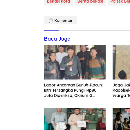
Bekasi kota
Berita bekasi
Polsek Be
Komentar
Baca Juga
Lapor Ancaman Bunuh-Racun:
Jaga Jak
Istri Tersangka Pungli Rp80
Kapolsek
Juta Diperiksa, Oknum G
Warga T
Mengaku Utusan Kadis
Tawuran 
Disdagperin