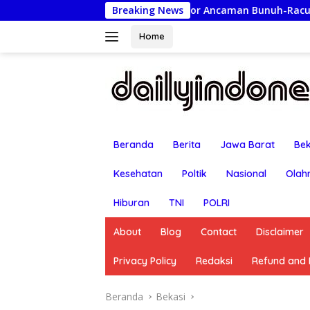
Langsung
Lapor Ancaman Bunuh-Racun: Istri Tersangka Pu
Breaking News
ke
konten
Home
Beranda
Berita
Jawa Barat
Bek
Kesehatan
Poltik
Nasional
Olah
Hiburan
TNI
POLRI
About
Blog
Contact
Disclaimer
Privacy Policy
Redaksi
Refund and R
Beranda
Bekasi