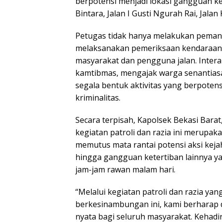
berpotensi menjadi lokasi gangguan ke
Bintara, Jalan I Gusti Ngurah Rai, Jalan
Petugas tidak hanya melakukan pemanta
melaksanakan pemeriksaan kendaraan s
masyarakat dan pengguna jalan. Inter
kamtibmas, mengajak warga senantias
segala bentuk aktivitas yang berpote
kriminalitas.
Secara terpisah, Kapolsek Bekasi Barat
kegiatan patroli dan razia ini merupak
memutus mata rantai potensi aksi kejah
hingga gangguan ketertiban lainnya y
jam-jam rawan malam hari.
“Melalui kegiatan patroli dan razia ya
berkesinambungan ini, kami berharap
nyata bagi seluruh masyarakat. Kehadi