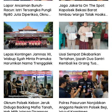
Lapor Ancaman Bunuh-
Jaga Jakarta On The Spot:
Racun: Istri Tersangka Pungli
Kapolsek Bekasi Barat
Rp80 Juta Diperiksa, Oknum
himbau Warga Tolak Hoaks
G Mengaku Utusan Kadis
& Cegah Tawuran Usai
Disdagperin
Sholat Jumat
Lepas Kontingen Jamnas XII,
Usai Sempat Dikabarkan
Wabup Syah Minta Pramuka
Tertahan, Ijazah Dua Santri
Harumkan Nama Trenggalek
Kembali ke Orang Tua
Secara Cuma-cuma
Oknum Polsek Kebon Jeruk
Polres Pasuruan Nonjobkan
Diduga Backing Mafia Tanah,
Anggota Reskrim Polsek Beji,
Hak Milik Warga Dirampas
Wujud Komitmen