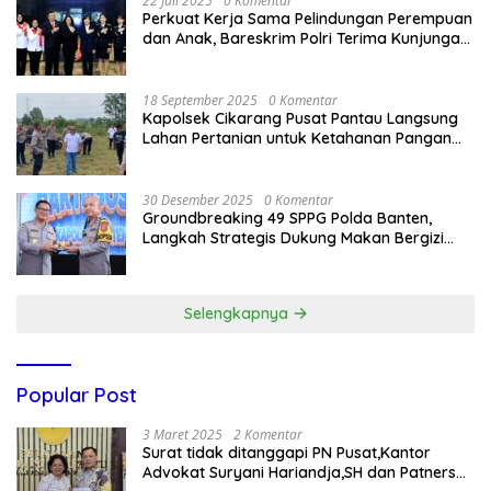
22 Juli 2025
0 Komentar
Perkuat Kerja Sama Pelindungan Perempuan
dan Anak, Bareskrim Polri Terima Kunjungan
Delegasi Kepolisian nasional Korea Selatan
18 September 2025
0 Komentar
Kapolsek Cikarang Pusat Pantau Langsung
Lahan Pertanian untuk Ketahanan Pangan
Nasional
30 Desember 2025
0 Komentar
Groundbreaking 49 SPPG Polda Banten,
Langkah Strategis Dukung Makan Bergizi
Gratis
Selengkapnya
Popular Post
3 Maret 2025
2 Komentar
Surat tidak ditanggapi PN Pusat,Kantor
Advokat Suryani Hariandja,SH dan Patners