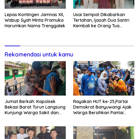
Lepas Kontingen Jamnas XII,
Usai Sempat Dikabarkan
Wabup Syah Minta Pramuka
Tertahan, Ijazah Dua Santri
Harumkan Nama Trenggalek
Kembali ke Orang Tua
Secara Cuma-cuma
Rekomendasi untuk kamu
Jumat Berkah: Kapolsek
Rayakan HUT ke-25,Partai
Bekasi Barat Turun Langsung
Demokrat Banyuwangi Ajak
Kunjungi Warga Sakit dan
Warga Bersihkan Pantai
Lansia
Kedunen Desa Bomo