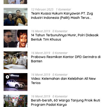
Bikin Pengaduan ke Mahkamah Agung RI
12 Februari 2025
1 Komentar
Team Kuasa Hukum Karyawan PT. Zug
Industri Indonesia (Pailit) Masih Terus
Memperjuangkan Hak Karyawan di
Pengadilan Negeri Jakarta Pusat
16 Maret 2019
0 Komentar
14 Tahun Terbunuhnya Munir, Polri Didesak
Bentuk Tim Khusus
16 Maret 2019
0 Komentar
Prabowo Resmikan Kantor DPD Gerindra di
Banten
16 Maret 2019
0 Komentar
Video: Kelemahan dan Kelebihan All New
Terios
16 Maret 2019
0 Komentar
Bersih-bersih, 60 Warga Tanjung Priok Ikuti
Program Padat Karya