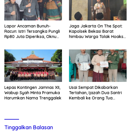
Lapor Ancaman Bunuh-
Jaga Jakarta On The Spot:
Racun: Istri Tersangka Pungli
Kapolsek Bekasi Barat
Rp80 Juta Diperiksa, Oknum
himbau Warga Tolak Hoaks
G Mengaku Utusan Kadis
& Cegah Tawuran Usai
Disdagperin
Sholat Jumat
Lepas Kontingen Jamnas XII,
Usai Sempat Dikabarkan
Wabup Syah Minta Pramuka
Tertahan, Ijazah Dua Santri
Harumkan Nama Trenggalek
Kembali ke Orang Tua
Secara Cuma-cuma
Tinggalkan Balasan