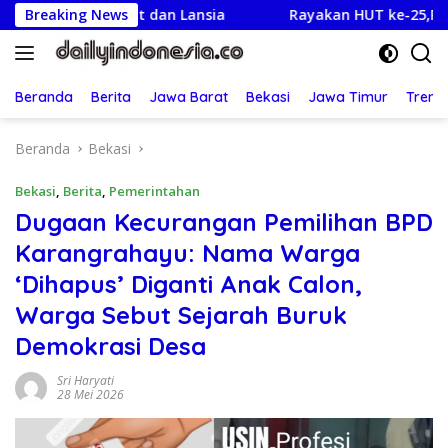
Langsung
Sakit dan Lansia
Breaking News
Rayakan HUT ke-25,Partai Demokrat
ke
konten
Beranda
Berita
Jawa Barat
Bekasi
Jawa Timur
Treng
Beranda
Bekasi
Bekasi
,
Berita
,
Pemerintahan
Dugaan Kecurangan Pemilihan BPD
Karangrahayu: Nama Warga
‘Dihapus’ Diganti Anak Calon,
Warga Sebut Sejarah Buruk
Demokrasi Desa
Sri Haryati
28 Mei 2026