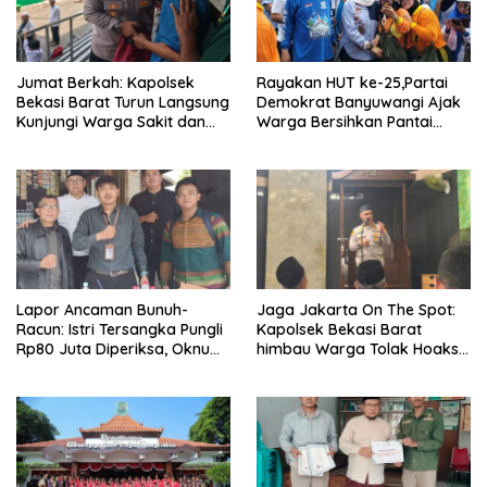
Jumat Berkah: Kapolsek
Rayakan HUT ke-25,Partai
Bekasi Barat Turun Langsung
Demokrat Banyuwangi Ajak
Kunjungi Warga Sakit dan
Warga Bersihkan Pantai
Lansia
Kedunen Desa Bomo
Lapor Ancaman Bunuh-
Jaga Jakarta On The Spot:
Racun: Istri Tersangka Pungli
Kapolsek Bekasi Barat
Rp80 Juta Diperiksa, Oknum
himbau Warga Tolak Hoaks
G Mengaku Utusan Kadis
& Cegah Tawuran Usai
Disdagperin
Sholat Jumat