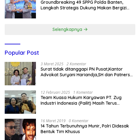
Groundbreaking 49 SPPG Polda Banten,
Langkah Strategis Dukung Makan Bergizi
Gratis
Selengkapnya
Popular Post
3 Maret 2025
2 Komentar
Surat tidak ditanggapi PN Pusat,Kantor
Advokat Suryani Hariandja,SH dan Patners
Bikin Pengaduan ke Mahkamah Agung RI
12 Februari 2025
1 Komentar
Team Kuasa Hukum Karyawan PT. Zug
Industri Indonesia (Pailit) Masih Terus
Memperjuangkan Hak Karyawan di
Pengadilan Negeri Jakarta Pusat
16 Maret 2019
0 Komentar
14 Tahun Terbunuhnya Munir, Polri Didesak
Bentuk Tim Khusus