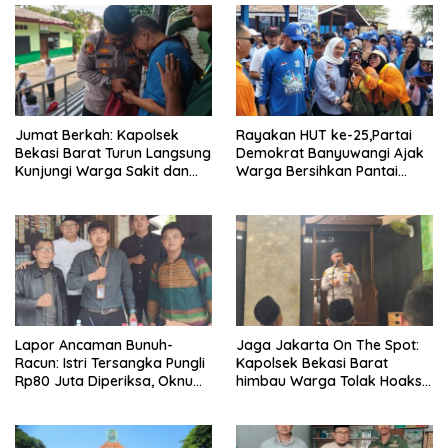
Jumat Berkah: Kapolsek
Rayakan HUT ke-25,Partai
Bekasi Barat Turun Langsung
Demokrat Banyuwangi Ajak
Kunjungi Warga Sakit dan
Warga Bersihkan Pantai
Lansia
Kedunen Desa Bomo
Lapor Ancaman Bunuh-
Jaga Jakarta On The Spot:
Racun: Istri Tersangka Pungli
Kapolsek Bekasi Barat
Rp80 Juta Diperiksa, Oknum
himbau Warga Tolak Hoaks
G Mengaku Utusan Kadis
& Cegah Tawuran Usai
Disdagperin
Sholat Jumat