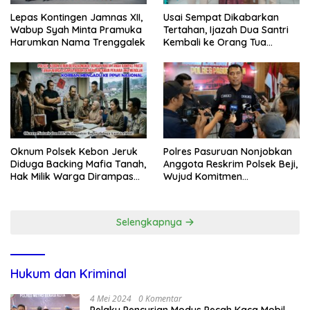
Lepas Kontingen Jamnas XII,
Usai Sempat Dikabarkan
Wabup Syah Minta Pramuka
Tertahan, Ijazah Dua Santri
Harumkan Nama Trenggalek
Kembali ke Orang Tua
Secara Cuma-cuma
Oknum Polsek Kebon Jeruk
Polres Pasuruan Nonjobkan
Diduga Backing Mafia Tanah,
Anggota Reskrim Polsek Beji,
Hak Milik Warga Dirampas
Wujud Komitmen
Lewat Paksaan
Transparansi Penanganan
Dugaan Penganiayaan
Selengkapnya
Hukum dan Kriminal
4 Mei 2024
0 Komentar