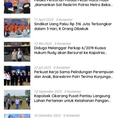
Pelaku Pencurian Modus Pecah Kaca Mobil
,diamankan Sat Reskrim Polres Metro Bekasi
Kota
11 April 2025
0 Komentar
Sindikat Uang Palsu Rp 316 Juta Terbongkar
dalam 3 Hari, 8 Orang Dibekuk
15 Mei 2025
0 Komentar
Diduga Melanggar Perkap 6/2019 Kuasa
Hukum Rudy akan Bersurat ke Kapolres
Bandung Kota .
22 Juli 2025
0 Komentar
Perkuat Kerja Sama Pelindungan Perempuan
dan Anak, Bareskrim Polri Terima Kunjungan
Delegasi Kepolisian nasional Korea Selatan
18 September 2025
0 Komentar
Kapolsek Cikarang Pusat Pantau Langsung
Lahan Pertanian untuk Ketahanan Pangan
Nasional
30 Desember 2025
0 Komentar