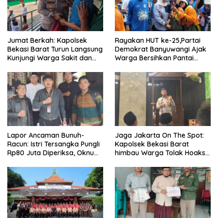
Jumat Berkah: Kapolsek
Rayakan HUT ke-25,Partai
Bekasi Barat Turun Langsung
Demokrat Banyuwangi Ajak
Kunjungi Warga Sakit dan
Warga Bersihkan Pantai
Lansia
Kedunen Desa Bomo
Lapor Ancaman Bunuh-
Jaga Jakarta On The Spot:
Racun: Istri Tersangka Pungli
Kapolsek Bekasi Barat
Rp80 Juta Diperiksa, Oknum
himbau Warga Tolak Hoaks
G Mengaku Utusan Kadis
& Cegah Tawuran Usai
Disdagperin
Sholat Jumat