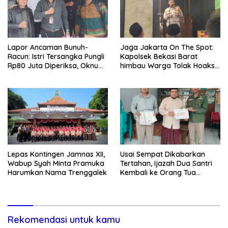
Lapor Ancaman Bunuh-
Jaga Jakarta On The Spot:
Racun: Istri Tersangka Pungli
Kapolsek Bekasi Barat
Rp80 Juta Diperiksa, Oknum
himbau Warga Tolak Hoaks
G Mengaku Utusan Kadis
& Cegah Tawuran Usai
Disdagperin
Sholat Jumat
Lepas Kontingen Jamnas XII,
Usai Sempat Dikabarkan
Wabup Syah Minta Pramuka
Tertahan, Ijazah Dua Santri
Harumkan Nama Trenggalek
Kembali ke Orang Tua
Secara Cuma-cuma
Rekomendasi untuk kamu