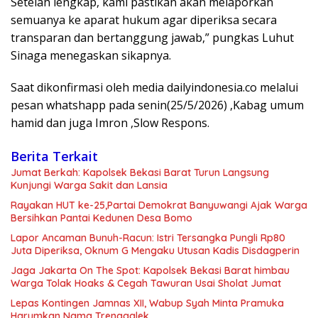
Setelah lengkap, kami pastikan akan melaporkan
semuanya ke aparat hukum agar diperiksa secara
transparan dan bertanggung jawab,” pungkas Luhut
Sinaga menegaskan sikapnya.
Saat dikonfirmasi oleh media dailyindonesia.co melalui
pesan whatshapp pada senin(25/5/2026) ,Kabag umum
hamid dan juga Imron ,Slow Respons.
Berita Terkait
Jumat Berkah: Kapolsek Bekasi Barat Turun Langsung
Kunjungi Warga Sakit dan Lansia
Rayakan HUT ke-25,Partai Demokrat Banyuwangi Ajak Warga
Bersihkan Pantai Kedunen Desa Bomo
Lapor Ancaman Bunuh-Racun: Istri Tersangka Pungli Rp80
Juta Diperiksa, Oknum G Mengaku Utusan Kadis Disdagperin
Jaga Jakarta On The Spot: Kapolsek Bekasi Barat himbau
Warga Tolak Hoaks & Cegah Tawuran Usai Sholat Jumat
Lepas Kontingen Jamnas XII, Wabup Syah Minta Pramuka
Harumkan Nama Trenggalek