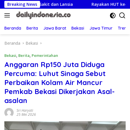
Langsung
 Sakit dan Lansia
Breaking News
Rayakan HUT ke-25,Partai Demokrat
ke
konten
Beranda
Berita
Jawa Barat
Bekasi
Jawa Timur
Treng
Beranda
Bekasi
Bekasi
,
Berita
,
Pemerintahan
Anggaran Rp150 Juta Diduga
Percuma: Luhut Sinaga Sebut
Perbaikan Kolam Air Mancur
Pemkab Bekasi Dikerjakan Asal-
asalan
Sri Haryati
25 Mei 2026