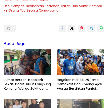
Usai Sempat Dikabarkan Tertahan, Ijazah Dua Santri Kembali
ke Orang Tua Secara Cuma-cuma
Baca Juga
Jumat Berkah: Kapolsek
Rayakan HUT ke-25,Partai
Bekasi Barat Turun Langsung
Demokrat Banyuwangi Ajak
Kunjungi Warga Sakit dan
Warga Bersihkan Pantai
Lansia
Kedunen Desa Bomo