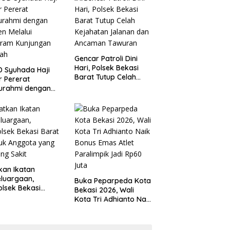
 Kondusivitas
Tanggung Jawab
yah
Gencar Patroli Dini
Hari, Polsek Bekasi
 Syuhada Haji
Barat Tutup Celah
ar Pererat
Kejahatan Jalanan
turahmi dengan
dan Ancaman
en Melalui
Tawuran
gram Kunjungan
ah
kan Ikatan
luargaan,
Buka Peparpeda Kota
lsek Bekasi
Bekasi 2026, Wali
t Jenguk
Kota Tri Adhianto Naik
gota yang Sedang
Bonus Emas Atlet
t
Paralimpik Jadi Rp60
Juta