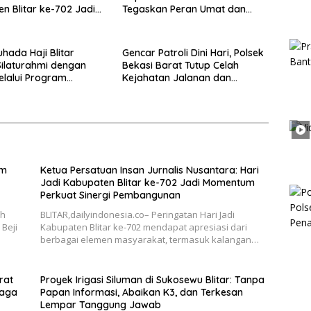
n Blitar ke-702 Jadi
Tegaskan Peran Umat dan
 Perkuat Sinergi
Keluarga Kunci Jaga
gunan
Kondusivitas Wilayah
hada Haji Blitar
Gencar Patroli Dini Hari, Polsek
Silaturahmi dengan
Bekasi Barat Tutup Celah
elalui Program
Kejahatan Jalanan dan
an Rumah
Ancaman Tawuran
im
Ketua Persatuan Insan Jurnalis Nusantara: Hari
Jadi Kabupaten Blitar ke-702 Jadi Momentum
Perkuat Sinergi Pembangunan
ah
BLITAR,dailyindonesia.co– Peringatan Hari Jadi
Beji
Kabupaten Blitar ke-702 mendapat apresiasi dari
berbagai elemen masyarakat, termasuk kalangan…
rat
Proyek Irigasi Siluman di Sukosewu Blitar: Tanpa
Jaga
Papan Informasi, Abaikan K3, dan Terkesan
Lempar Tanggung Jawab