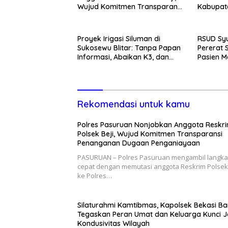
Wujud Komitmen Transparansi
Kabupate
Penanganan Dugaan
Momentum
Penganiayaan
Pemban
Proyek Irigasi Siluman di
RSUD Syu
Sukosewu Blitar: Tanpa Papan
Pererat 
Informasi, Abaikan K3, dan
Pasien M
Terkesan Lempar Tanggung
Kunjung
Jawab
Rekomendasi untuk kamu
Polres Pasuruan Nonjobkan Anggota Reskr
Polsek Beji, Wujud Komitmen Transparansi
Penanganan Dugaan Penganiayaan
PASURUAN – Polres Pasuruan mengambil langk
cepat dengan memutasi anggota Reskrim Polsek 
ke Polres…
Silaturahmi Kamtibmas, Kapolsek Bekasi Ba
Tegaskan Peran Umat dan Keluarga Kunci 
Kondusivitas Wilayah