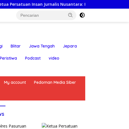
Jurnalis Nusantara: Hari Jadi Kabupaten Blitar ke-702 Jadi 
gi
Blitar
Jawa Tengah
Jepara
Peristiwa
Podcast
video
My account
Pedoman Media Siber
ws