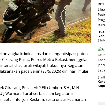
Jaga
Wila
RSUD
Blit
Sila
Pasi
Pro
Rum
n angka kriminalitas dan mengantisipasi potensi
 Cikarang Pusat, Polres Metro Bekasi, menggelar
 intensif di seluruh wilayah hukumnya. Kegiatan
laksanakan pada Senin (25/5/2026) dini hari, mulai
Erat
Keke
Kapo
k Cikarang Pusat, AKP Elia Umboh, S.H., M.H.,
Bara
TU J Warman. Turut serta dalam kegiatan ini
Ang
Saki
amapta, Intelijen, Reskrim, serta unsur keamanan