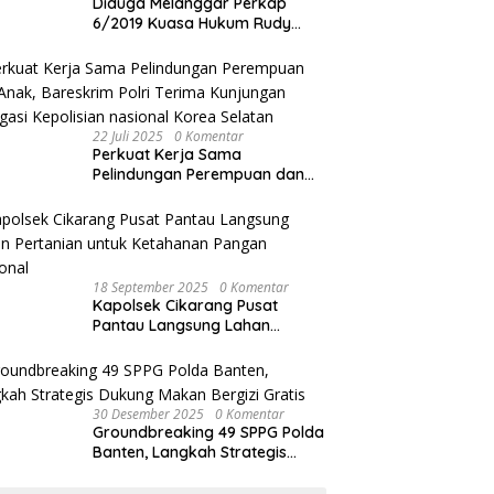
Diduga Melanggar Perkap
6/2019 Kuasa Hukum Rudy
akan Bersurat ke Kapolres
Bandung Kota .
22 Juli 2025
0 Komentar
Perkuat Kerja Sama
Pelindungan Perempuan dan
Anak, Bareskrim Polri Terima
Kunjungan Delegasi Kepolisian
nasional Korea Selatan
18 September 2025
0 Komentar
Kapolsek Cikarang Pusat
Pantau Langsung Lahan
Pertanian untuk Ketahanan
Pangan Nasional
30 Desember 2025
0 Komentar
Groundbreaking 49 SPPG Polda
Banten, Langkah Strategis
Dukung Makan Bergizi Gratis