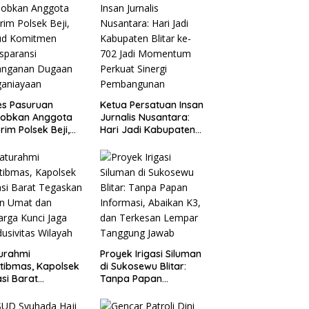
es Pasuruan
Ketua Persatuan Insan
jobkan Anggota
Jurnalis Nusantara:
rim Polsek Beji,
Hari Jadi Kabupaten
ud Komitmen
Blitar ke-702 Jadi
sparansi
Momentum Perkuat
anganan Dugaan
Sinergi Pembangunan
ganiayaan
turahmi
Proyek Irigasi Siluman
tibmas, Kapolsek
di Sukosewu Blitar:
si Barat
Tanpa Papan
askan Peran Umat
Informasi, Abaikan K3,
Keluarga Kunci
dan Terkesan Lempar