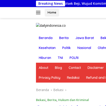
Langsung
nggota Reskrim Polsek Beji, Wujud Komitmen Transparansi P
Breaking News
ke
konten
Home
Beranda
Berita
Jawa Barat
Bek
Kesehatan
Poltik
Nasional
Olah
Hiburan
TNI
POLRI
About
Blog
Contact
Disclaimer
Privacy Policy
Redaksi
Refund and R
Beranda
Bekasi
Bekasi
,
Berita
,
Hukum dan Kriminal