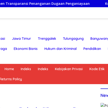
enanganan Dugaan Penganiayaan
Ketua Persatuan Insan 
asi
Jawa Timur
Trenggalek
Tulungagung
Banyuwan
raga
Ekonomi Bisnis
Hukum dan Kriminal
Pendidikan
Home
Indeks
Indeks
Kebijakan Privasi
Kode Etik
eturns Policy
Ne