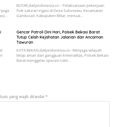
BLITAR,dailyindonesia.co – Pelaksanaan pekerjaan
njaga
fisik saluran irigasi di Desa Sukosewu, Kecamatan
as)…
Gandusari, Kabupaten Blitar, menuai…
i
Gencar Patroli Dini Hari, Polsek Bekasi Barat
Tutup Celah Kejahatan Jalanan dan Ancaman
Tawuran
ar
KOTA BEKASI,dailyindonesia.co– Menjaga wilayah
an
tetap aman dari gangguan kriminalitas, Polsek Bekasi
Barat menggelar operasi rutin…
Ruas yang wajib ditandai
*