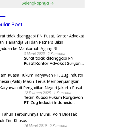
Selengkapnya
ular Post
3 Maret 2025
2 Komentar
Surat tidak ditanggapi PN
Pusat,Kantor Advokat Suryani
Hariandja,SH dan Patners Bikin
Pengaduan ke Mahkamah
Agung RI
12 Februari 2025
1 Komentar
Team Kuasa Hukum Karyawan
PT. Zug Industri Indonesia
(Pailit) Masih Terus
Memperjuangkan Hak
Karyawan di Pengadilan Negeri
Jakarta Pusat
16 Maret 2019
0 Komentar