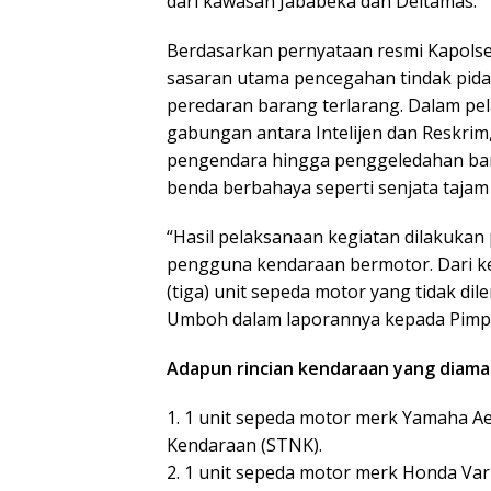
dari kawasan Jababeka dan Deltamas.
Berdasarkan pernyataan resmi Kapolsek
sasaran utama pencegahan tindak pidan
peredaran barang terlarang. Dalam p
gabungan antara Intelijen dan Reskrim
pengendara hingga penggeledahan ba
benda berbahaya seperti senjata tajam (
“Hasil pelaksanaan kegiatan dilakuka
pengguna kendaraan bermotor. Dari k
(tiga) unit sepeda motor yang tidak dil
Umboh dalam laporannya kepada Pimpi
Adapun rincian kendaraan yang diama
1. 1 unit sepeda motor merk Yamaha A
Kendaraan (STNK).
2. 1 unit sepeda motor merk Honda Var