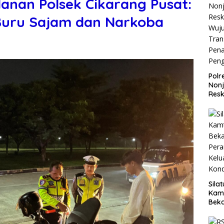
lanan Polsek Cikarang Pusat:
Buru Sajam dan Narkoba
Polr
Non
Resk
Wuj
Tran
Pen
Pen
Sila
Kam
Beka
Teg
dan 