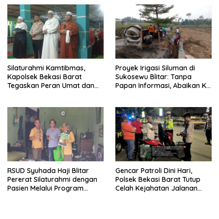
Dugaan Penganiayaan
Pembangunan
Silaturahmi Kamtibmas,
Proyek Irigasi Siluman di
Kapolsek Bekasi Barat
Sukosewu Blitar: Tanpa
Tegaskan Peran Umat dan
Papan Informasi, Abaikan K3,
Keluarga Kunci Jaga
dan Terkesan Lempar
Kondusivitas Wilayah
Tanggung Jawab
RSUD Syuhada Haji Blitar
Gencar Patroli Dini Hari,
Pererat Silaturahmi dengan
Polsek Bekasi Barat Tutup
Pasien Melalui Program
Celah Kejahatan Jalanan
Kunjungan Rumah
dan Ancaman Tawuran