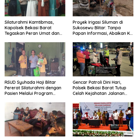
Silaturahmi Kamtibmas,
Proyek Irigasi Siluman di
Kapolsek Bekasi Barat
Sukosewu Blitar: Tanpa
Tegaskan Peran Umat dan
Papan Informasi, Abaikan K3,
Keluarga Kunci Jaga
dan Terkesan Lempar
Kondusivitas Wilayah
Tanggung Jawab
RSUD Syuhada Haji Blitar
Gencar Patroli Dini Hari,
Pererat Silaturahmi dengan
Polsek Bekasi Barat Tutup
Pasien Melalui Program
Celah Kejahatan Jalanan
Kunjungan Rumah
dan Ancaman Tawuran