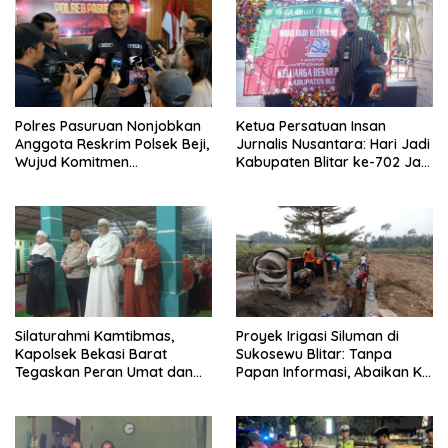
Polres Pasuruan Nonjobkan
Ketua Persatuan Insan
Anggota Reskrim Polsek Beji,
Jurnalis Nusantara: Hari Jadi
Wujud Komitmen
Kabupaten Blitar ke-702 Jadi
Transparansi Penanganan
Momentum Perkuat Sinergi
Dugaan Penganiayaan
Pembangunan
Silaturahmi Kamtibmas,
Proyek Irigasi Siluman di
Kapolsek Bekasi Barat
Sukosewu Blitar: Tanpa
Tegaskan Peran Umat dan
Papan Informasi, Abaikan K3,
Keluarga Kunci Jaga
dan Terkesan Lempar
Kondusivitas Wilayah
Tanggung Jawab