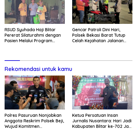
RSUD Syuhada Haji Blitar
Gencar Patroli Dini Hari,
Pererat Silaturahmi dengan
Polsek Bekasi Barat Tutup
Pasien Melalui Program
Celah Kejahatan Jalanan
Kunjungan Rumah
dan Ancaman Tawuran
Rekomendasi untuk kamu
Polres Pasuruan Nonjobkan
Ketua Persatuan Insan
Anggota Reskrim Polsek Beji,
Jurnalis Nusantara: Hari Jadi
Wujud Komitmen
Kabupaten Blitar ke-702 Jadi
Transparansi Penanganan
Momentum Perkuat Sinergi