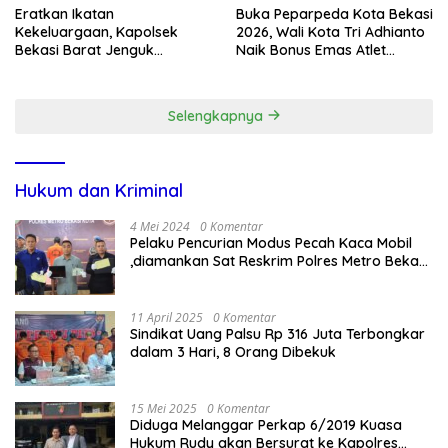
Eratkan Ikatan
Buka Peparpeda Kota Bekasi
Kekeluargaan, Kapolsek
2026, Wali Kota Tri Adhianto
Bekasi Barat Jenguk
Naik Bonus Emas Atlet
Anggota yang Sedang Sakit
Paralimpik Jadi Rp60 Juta
Selengkapnya
Hukum dan Kriminal
4 Mei 2024
0 Komentar
Pelaku Pencurian Modus Pecah Kaca Mobil
,diamankan Sat Reskrim Polres Metro Bekasi
Kota
11 April 2025
0 Komentar
Sindikat Uang Palsu Rp 316 Juta Terbongkar
dalam 3 Hari, 8 Orang Dibekuk
15 Mei 2025
0 Komentar
Diduga Melanggar Perkap 6/2019 Kuasa
Hukum Rudy akan Bersurat ke Kapolres