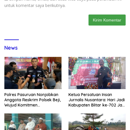
untuk komentar saya berikutnya.
News
Polres Pasuruan Nonjobkan
Ketua Persatuan Insan
Anggota Reskrim Polsek Beji,
Jurnalis Nusantara: Hari Jadi
Wujud Komitmen
Kabupaten Blitar ke-702 Jadi
Transparansi Penanganan
Momentum Perkuat Sinergi
Dugaan Penganiayaan
Pembangunan