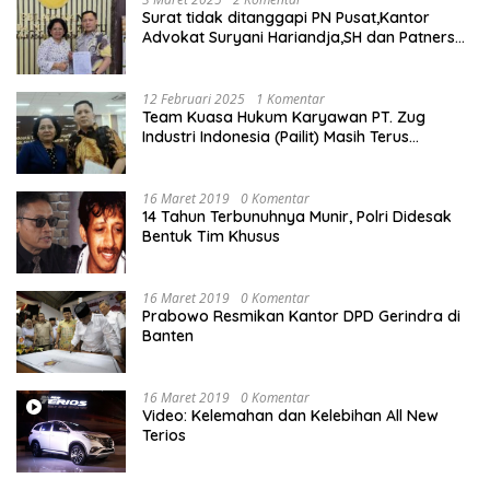
Surat tidak ditanggapi PN Pusat,Kantor
Advokat Suryani Hariandja,SH dan Patners
Bikin Pengaduan ke Mahkamah Agung RI
12 Februari 2025
1 Komentar
Team Kuasa Hukum Karyawan PT. Zug
Industri Indonesia (Pailit) Masih Terus
Memperjuangkan Hak Karyawan di
Pengadilan Negeri Jakarta Pusat
16 Maret 2019
0 Komentar
14 Tahun Terbunuhnya Munir, Polri Didesak
Bentuk Tim Khusus
16 Maret 2019
0 Komentar
Prabowo Resmikan Kantor DPD Gerindra di
Banten
16 Maret 2019
0 Komentar
Video: Kelemahan dan Kelebihan All New
Terios