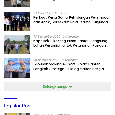
Bandung Kota .
22 Juli 2025
0 Komentar
Perkuat Kerja Sama Pelindungan Perempuan
dan Anak, Bareskrim Polri Terima Kunjungan
Delegasi Kepolisian nasional Korea Selatan
18 September 2025
0 Komentar
Kapolsek Cikarang Pusat Pantau Langsung
Lahan Pertanian untuk Ketahanan Pangan
Nasional
30 Desember 2025
0 Komentar
Groundbreaking 49 SPPG Polda Banten,
Langkah Strategis Dukung Makan Bergizi
Gratis
Selengkapnya
Popular Post
3 Maret 2025
2 Komentar