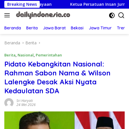
Langsung
ayaan
Breaking News
Ketua Persatuan Insan Jurnalis Nusantara: Hari
ke
konten
Beranda
Berita
Jawa Barat
Bekasi
Jawa Timur
Treng
Beranda
Berita
Berita
,
Nasional
,
Pemerintahan
Pidato Kebangkitan Nasional:
Rahman Sabon Nama & Wilson
Lalengke Desak Aksi Nyata
Kedaulatan SDA
Sri Haryati
24 Mei 2026