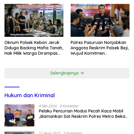
Secara Cuma-cuma
Oknum Polsek Kebon Jeruk
Polres Pasuruan Nonjobkan
Diduga Backing Mafia Tanah,
Anggota Reskrim Polsek Beji,
Hak Milik Warga Dirampas
Wujud Komitmen
Lewat Paksaan
Transparansi Penanganan
Dugaan Penganiayaan
Selengkapnya
Hukum dan Kriminal
4 Mei 2024
0 Komentar
Pelaku Pencurian Modus Pecah Kaca Mobil
,diamankan Sat Reskrim Polres Metro Bekasi
Kota
11 April 2025
0 Komentar