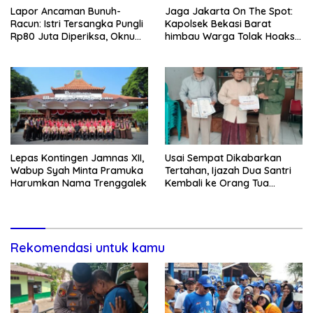
Lapor Ancaman Bunuh-
Jaga Jakarta On The Spot:
Racun: Istri Tersangka Pungli
Kapolsek Bekasi Barat
Rp80 Juta Diperiksa, Oknum
himbau Warga Tolak Hoaks
G Mengaku Utusan Kadis
& Cegah Tawuran Usai
Disdagperin
Sholat Jumat
Lepas Kontingen Jamnas XII,
Usai Sempat Dikabarkan
Wabup Syah Minta Pramuka
Tertahan, Ijazah Dua Santri
Harumkan Nama Trenggalek
Kembali ke Orang Tua
Secara Cuma-cuma
Rekomendasi untuk kamu