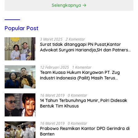
Selengkapnya
Popular Post
3 Maret 2025
2 Komentar
Surat tidak ditanggapi PN Pusat,Kantor
Advokat Suryani Hariandja,SH dan Patners
Bikin Pengaduan ke Mahkamah Agung RI
12 Februari 2025
1 Komentar
Team Kuasa Hukum Karyawan PT. Zug
Industri Indonesia (Pailit) Masih Terus
Memperjuangkan Hak Karyawan di
Pengadilan Negeri Jakarta Pusat
16 Maret 2019
0 Komentar
14 Tahun Terbunuhnya Munir, Polri Didesak
Bentuk Tim Khusus
16 Maret 2019
0 Komentar
Prabowo Resmikan Kantor DPD Gerindra di
Banten