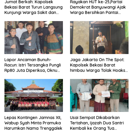
Jumat Berkah: Kapolsek
Rayakan HUT ke-25,Partai
Bekasi Barat Turun Langsung
Demokrat Banyuwangi Ajak
Kunjungi Warga Sakit dan
Warga Bersihkan Pantai
Lansia
Kedunen Desa Bomo
Lapor Ancaman Bunuh-
Jaga Jakarta On The Spot:
Racun: Istri Tersangka Pungli
Kapolsek Bekasi Barat
Rp80 Juta Diperiksa, Oknum
himbau Warga Tolak Hoaks
G Mengaku Utusan Kadis
& Cegah Tawuran Usai
Disdagperin
Sholat Jumat
Lepas Kontingen Jamnas XII,
Usai Sempat Dikabarkan
Wabup Syah Minta Pramuka
Tertahan, Ijazah Dua Santri
Harumkan Nama Trenggalek
Kembali ke Orang Tua