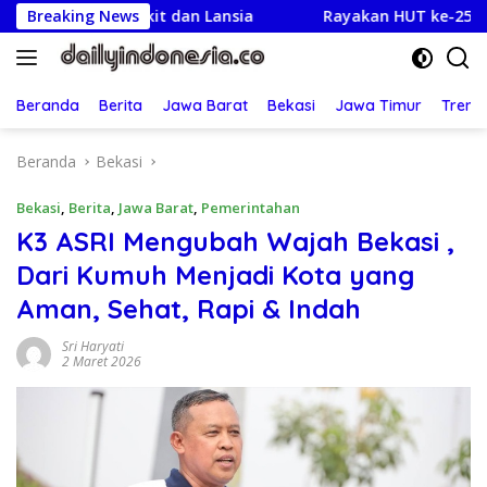
Langsung
ga Sakit dan Lansia
Breaking News
Rayakan HUT ke-25,Partai Demokr
ke
konten
Beranda
Berita
Jawa Barat
Bekasi
Jawa Timur
Treng
Beranda
Bekasi
Bekasi
,
Berita
,
Jawa Barat
,
Pemerintahan
K3 ASRI Mengubah Wajah Bekasi ,
Dari Kumuh Menjadi Kota yang
Aman, Sehat, Rapi & Indah
Sri Haryati
2 Maret 2026