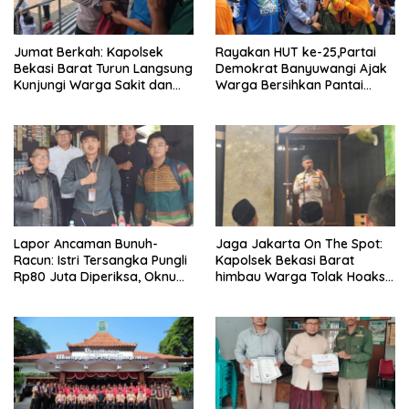
Jumat Berkah: Kapolsek
Rayakan HUT ke-25,Partai
Bekasi Barat Turun Langsung
Demokrat Banyuwangi Ajak
Kunjungi Warga Sakit dan
Warga Bersihkan Pantai
Lansia
Kedunen Desa Bomo
Lapor Ancaman Bunuh-
Jaga Jakarta On The Spot:
Racun: Istri Tersangka Pungli
Kapolsek Bekasi Barat
Rp80 Juta Diperiksa, Oknum
himbau Warga Tolak Hoaks
G Mengaku Utusan Kadis
& Cegah Tawuran Usai
Disdagperin
Sholat Jumat