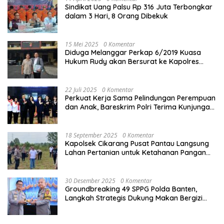
Sindikat Uang Palsu Rp 316 Juta Terbongkar
dalam 3 Hari, 8 Orang Dibekuk
15 Mei 2025
0 Komentar
Diduga Melanggar Perkap 6/2019 Kuasa
Hukum Rudy akan Bersurat ke Kapolres
Bandung Kota .
22 Juli 2025
0 Komentar
Perkuat Kerja Sama Pelindungan Perempuan
dan Anak, Bareskrim Polri Terima Kunjungan
Delegasi Kepolisian nasional Korea Selatan
18 September 2025
0 Komentar
Kapolsek Cikarang Pusat Pantau Langsung
Lahan Pertanian untuk Ketahanan Pangan
Nasional
30 Desember 2025
0 Komentar
Groundbreaking 49 SPPG Polda Banten,
Langkah Strategis Dukung Makan Bergizi
Gratis