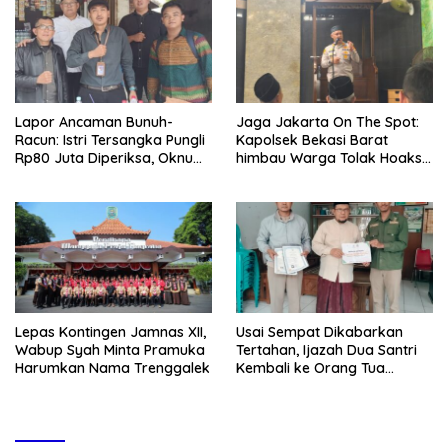
Lapor Ancaman Bunuh-
Jaga Jakarta On The Spot:
Racun: Istri Tersangka Pungli
Kapolsek Bekasi Barat
Rp80 Juta Diperiksa, Oknum
himbau Warga Tolak Hoaks
G Mengaku Utusan Kadis
& Cegah Tawuran Usai
Disdagperin
Sholat Jumat
Lepas Kontingen Jamnas XII,
Usai Sempat Dikabarkan
Wabup Syah Minta Pramuka
Tertahan, Ijazah Dua Santri
Harumkan Nama Trenggalek
Kembali ke Orang Tua
Secara Cuma-cuma