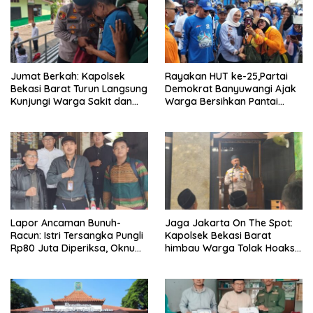
Jumat Berkah: Kapolsek
Rayakan HUT ke-25,Partai
Bekasi Barat Turun Langsung
Demokrat Banyuwangi Ajak
Kunjungi Warga Sakit dan
Warga Bersihkan Pantai
Lansia
Kedunen Desa Bomo
Lapor Ancaman Bunuh-
Jaga Jakarta On The Spot:
Racun: Istri Tersangka Pungli
Kapolsek Bekasi Barat
Rp80 Juta Diperiksa, Oknum
himbau Warga Tolak Hoaks
G Mengaku Utusan Kadis
& Cegah Tawuran Usai
Disdagperin
Sholat Jumat