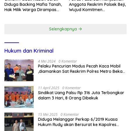
Diduga Backing Mafia Tanah,
Anggota Reskrim Polsek Beji,
Hak Milik Warga Dirampas
Wujud Komitmen
Lewat Paksaan
Transparansi Penanganan
Dugaan Penganiayaan
Selengkapnya
Hukum dan Kriminal
4 Mei 2024
0 Komentar
Pelaku Pencurian Modus Pecah Kaca Mobil
,diamankan Sat Reskrim Polres Metro Bekasi
Kota
11 April 2025
0 Komentar
Sindikat Uang Palsu Rp 316 Juta Terbongkar
dalam 3 Hari, 8 Orang Dibekuk
15 Mei 2025
0 Komentar
Diduga Melanggar Perkap 6/2019 Kuasa
Hukum Rudy akan Bersurat ke Kapolres
Bandung Kota .