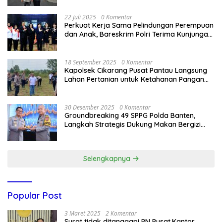
22 Juli 2025
0 Komentar
Perkuat Kerja Sama Pelindungan Perempuan
dan Anak, Bareskrim Polri Terima Kunjungan
Delegasi Kepolisian nasional Korea Selatan
18 September 2025
0 Komentar
Kapolsek Cikarang Pusat Pantau Langsung
Lahan Pertanian untuk Ketahanan Pangan
Nasional
30 Desember 2025
0 Komentar
Groundbreaking 49 SPPG Polda Banten,
Langkah Strategis Dukung Makan Bergizi
Gratis
Selengkapnya
Popular Post
3 Maret 2025
2 Komentar
Surat tidak ditanggapi PN Pusat,Kantor