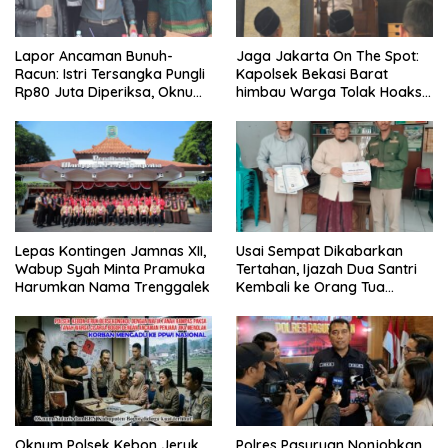
Lapor Ancaman Bunuh-
Jaga Jakarta On The Spot:
Racun: Istri Tersangka Pungli
Kapolsek Bekasi Barat
Rp80 Juta Diperiksa, Oknum
himbau Warga Tolak Hoaks
G Mengaku Utusan Kadis
& Cegah Tawuran Usai
Disdagperin
Sholat Jumat
Lepas Kontingen Jamnas XII,
Usai Sempat Dikabarkan
Wabup Syah Minta Pramuka
Tertahan, Ijazah Dua Santri
Harumkan Nama Trenggalek
Kembali ke Orang Tua
Secara Cuma-cuma
Oknum Polsek Kebon Jeruk
Polres Pasuruan Nonjobkan