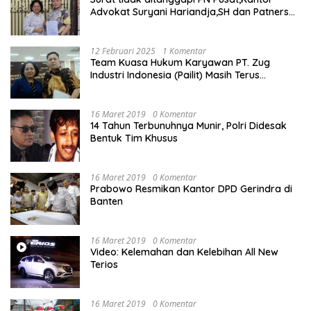
Advokat Suryani Hariandja,SH dan Patners
Bikin Pengaduan ke Mahkamah Agung RI
12 Februari 2025
1 Komentar
Team Kuasa Hukum Karyawan PT. Zug
Industri Indonesia (Pailit) Masih Terus
Memperjuangkan Hak Karyawan di
Pengadilan Negeri Jakarta Pusat
16 Maret 2019
0 Komentar
14 Tahun Terbunuhnya Munir, Polri Didesak
Bentuk Tim Khusus
16 Maret 2019
0 Komentar
Prabowo Resmikan Kantor DPD Gerindra di
Banten
16 Maret 2019
0 Komentar
Video: Kelemahan dan Kelebihan All New
Terios
16 Maret 2019
0 Komentar