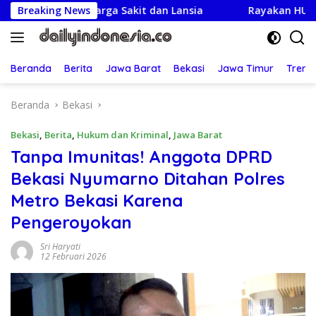
Langsung
ngi Warga Sakit dan Lansia
Breaking News
Rayakan HUT ke-25,Partai
ke
konten
Beranda
Berita
Jawa Barat
Bekasi
Jawa Timur
Treng
Beranda
Bekasi
Bekasi
,
Berita
,
Hukum dan Kriminal
,
Jawa Barat
Tanpa Imunitas! Anggota DPRD
Bekasi Nyumarno Ditahan Polres
Metro Bekasi Karena
Pengeroyokan
Sri Haryati
12 Februari 2026