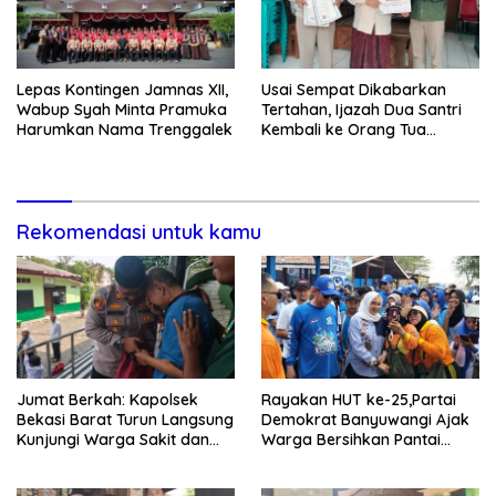
Lepas Kontingen Jamnas XII,
Usai Sempat Dikabarkan
Wabup Syah Minta Pramuka
Tertahan, Ijazah Dua Santri
Harumkan Nama Trenggalek
Kembali ke Orang Tua
Secara Cuma-cuma
Rekomendasi untuk kamu
Jumat Berkah: Kapolsek
Rayakan HUT ke-25,Partai
Bekasi Barat Turun Langsung
Demokrat Banyuwangi Ajak
Kunjungi Warga Sakit dan
Warga Bersihkan Pantai
Lansia
Kedunen Desa Bomo