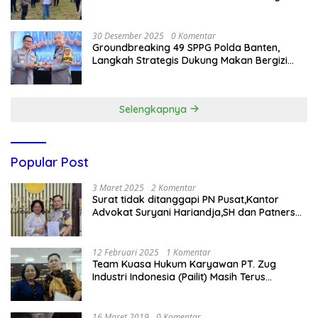
Nasional
30 Desember 2025
0 Komentar
Groundbreaking 49 SPPG Polda Banten,
Langkah Strategis Dukung Makan Bergizi
Gratis
Selengkapnya
Popular Post
3 Maret 2025
2 Komentar
Surat tidak ditanggapi PN Pusat,Kantor
Advokat Suryani Hariandja,SH dan Patners
Bikin Pengaduan ke Mahkamah Agung RI
12 Februari 2025
1 Komentar
Team Kuasa Hukum Karyawan PT. Zug
Industri Indonesia (Pailit) Masih Terus
Memperjuangkan Hak Karyawan di
Pengadilan Negeri Jakarta Pusat
16 Maret 2019
0 Komentar