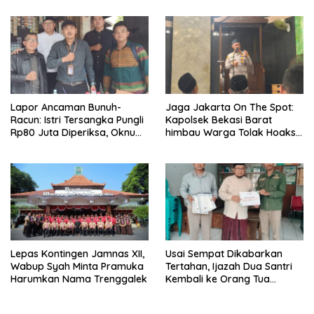
Lapor Ancaman Bunuh-
Jaga Jakarta On The Spot:
Racun: Istri Tersangka Pungli
Kapolsek Bekasi Barat
Rp80 Juta Diperiksa, Oknum
himbau Warga Tolak Hoaks
G Mengaku Utusan Kadis
& Cegah Tawuran Usai
Disdagperin
Sholat Jumat
Lepas Kontingen Jamnas XII,
Usai Sempat Dikabarkan
Wabup Syah Minta Pramuka
Tertahan, Ijazah Dua Santri
Harumkan Nama Trenggalek
Kembali ke Orang Tua
Secara Cuma-cuma