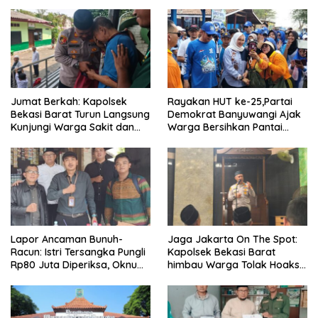
Jumat Berkah: Kapolsek
Rayakan HUT ke-25,Partai
Bekasi Barat Turun Langsung
Demokrat Banyuwangi Ajak
Kunjungi Warga Sakit dan
Warga Bersihkan Pantai
Lansia
Kedunen Desa Bomo
Lapor Ancaman Bunuh-
Jaga Jakarta On The Spot:
Racun: Istri Tersangka Pungli
Kapolsek Bekasi Barat
Rp80 Juta Diperiksa, Oknum
himbau Warga Tolak Hoaks
G Mengaku Utusan Kadis
& Cegah Tawuran Usai
Disdagperin
Sholat Jumat