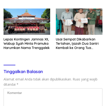
G Mengaku Utusan Kadis
& Cegah Tawuran Usai
Disdagperin
Sholat Jumat
Lepas Kontingen Jamnas XII,
Usai Sempat Dikabarkan
Wabup Syah Minta Pramuka
Tertahan, Ijazah Dua Santri
Harumkan Nama Trenggalek
Kembali ke Orang Tua
Secara Cuma-cuma
Tinggalkan Balasan
Alamat email Anda tidak akan dipublikasikan.
Ruas yang wajib
ditandai
*