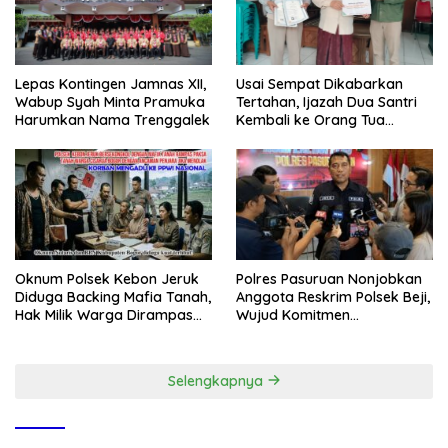
Lepas Kontingen Jamnas XII,
Usai Sempat Dikabarkan
Wabup Syah Minta Pramuka
Tertahan, Ijazah Dua Santri
Harumkan Nama Trenggalek
Kembali ke Orang Tua
Secara Cuma-cuma
Oknum Polsek Kebon Jeruk
Polres Pasuruan Nonjobkan
Diduga Backing Mafia Tanah,
Anggota Reskrim Polsek Beji,
Hak Milik Warga Dirampas
Wujud Komitmen
Lewat Paksaan
Transparansi Penanganan
Dugaan Penganiayaan
Selengkapnya