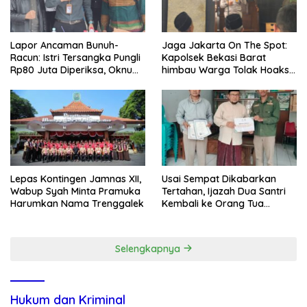
Lapor Ancaman Bunuh-
Jaga Jakarta On The Spot:
Racun: Istri Tersangka Pungli
Kapolsek Bekasi Barat
Rp80 Juta Diperiksa, Oknum
himbau Warga Tolak Hoaks
G Mengaku Utusan Kadis
& Cegah Tawuran Usai
Disdagperin
Sholat Jumat
Lepas Kontingen Jamnas XII,
Usai Sempat Dikabarkan
Wabup Syah Minta Pramuka
Tertahan, Ijazah Dua Santri
Harumkan Nama Trenggalek
Kembali ke Orang Tua
Secara Cuma-cuma
Selengkapnya
Hukum dan Kriminal