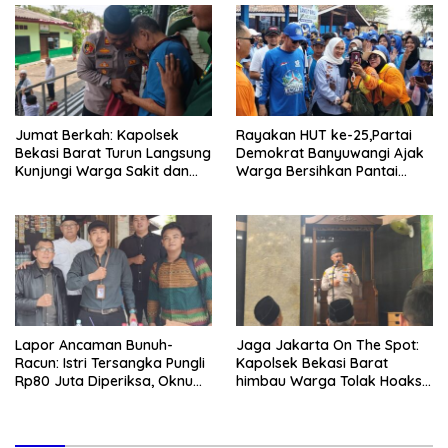
Jumat Berkah: Kapolsek
Rayakan HUT ke-25,Partai
Bekasi Barat Turun Langsung
Demokrat Banyuwangi Ajak
Kunjungi Warga Sakit dan
Warga Bersihkan Pantai
Lansia
Kedunen Desa Bomo
Lapor Ancaman Bunuh-
Jaga Jakarta On The Spot:
Racun: Istri Tersangka Pungli
Kapolsek Bekasi Barat
Rp80 Juta Diperiksa, Oknum
himbau Warga Tolak Hoaks
G Mengaku Utusan Kadis
& Cegah Tawuran Usai
Disdagperin
Sholat Jumat