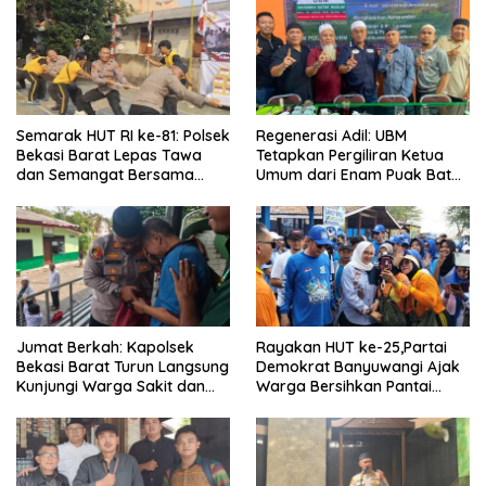
Semarak HUT RI ke-81: Polsek
Regenerasi Adil: UBM
Bekasi Barat Lepas Tawa
Tetapkan Pergiliran Ketua
dan Semangat Bersama
Umum dari Enam Puak Batak
Warga Kranji
Muslim
Jumat Berkah: Kapolsek
Rayakan HUT ke-25,Partai
Bekasi Barat Turun Langsung
Demokrat Banyuwangi Ajak
Kunjungi Warga Sakit dan
Warga Bersihkan Pantai
Lansia
Kedunen Desa Bomo