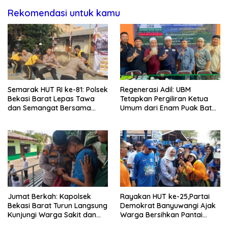
Rekomendasi untuk kamu
Semarak HUT RI ke-81: Polsek
Regenerasi Adil: UBM
Bekasi Barat Lepas Tawa
Tetapkan Pergiliran Ketua
dan Semangat Bersama
Umum dari Enam Puak Batak
Warga Kranji
Muslim
Jumat Berkah: Kapolsek
Rayakan HUT ke-25,Partai
Bekasi Barat Turun Langsung
Demokrat Banyuwangi Ajak
Kunjungi Warga Sakit dan
Warga Bersihkan Pantai
Lansia
Kedunen Desa Bomo