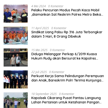
4 Mei 2024
0 Komentar
Pelaku Pencurian Modus Pecah Kaca Mobil
,diamankan Sat Reskrim Polres Metro Bekasi
Kota
11 April 2025
0 Komentar
Sindikat Uang Palsu Rp 316 Juta Terbongkar
dalam 3 Hari, 8 Orang Dibekuk
15 Mei 2025
0 Komentar
Diduga Melanggar Perkap 6/2019 Kuasa
Hukum Rudy akan Bersurat ke Kapolres
Bandung Kota .
22 Juli 2025
0 Komentar
Perkuat Kerja Sama Pelindungan Perempuan
dan Anak, Bareskrim Polri Terima Kunjungan
Delegasi Kepolisian nasional Korea Selatan
18 September 2025
0 Komentar
Kapolsek Cikarang Pusat Pantau Langsung
Lahan Pertanian untuk Ketahanan Pangan
Nasional