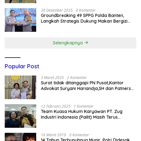
30 Desember 2025
0 Komentar
Groundbreaking 49 SPPG Polda Banten,
Langkah Strategis Dukung Makan Bergizi
Gratis
Selengkapnya
Popular Post
3 Maret 2025
2 Komentar
Surat tidak ditanggapi PN Pusat,Kantor
Advokat Suryani Hariandja,SH dan Patners
Bikin Pengaduan ke Mahkamah Agung RI
12 Februari 2025
1 Komentar
Team Kuasa Hukum Karyawan PT. Zug
Industri Indonesia (Pailit) Masih Terus
Memperjuangkan Hak Karyawan di
Pengadilan Negeri Jakarta Pusat
16 Maret 2019
0 Komentar
14 Tahun Terbunuhnya Munir, Polri Didesak