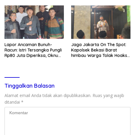
Lapor Ancaman Bunuh-
Jaga Jakarta On The Spot:
Racun: Istri Tersangka Pungli
Kapolsek Bekasi Barat
Rp80 Juta Diperiksa, Oknum
himbau Warga Tolak Hoaks
G Mengaku Utusan Kadis
& Cegah Tawuran Usai
Disdagperin
Sholat Jumat
Tinggalkan Balasan
Alamat email Anda tidak akan dipublikasikan.
Ruas yang wajib
ditandai
*