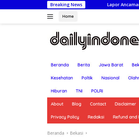
Langsung
Breaking News
Lapor Ancaman Bunuh-Racun: Istri Ters
ke
konten
Home
Beranda
Berita
Jawa Barat
Bek
Kesehatan
Poltik
Nasional
Olah
Hiburan
TNI
POLRI
About
Blog
Contact
Disclaimer
Privacy Policy
Redaksi
Refund and R
Beranda
Bekasi