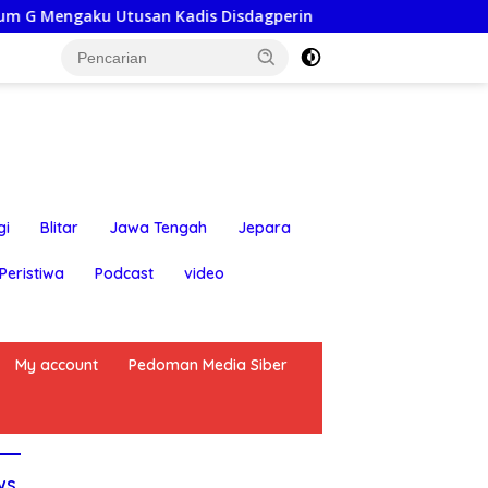
dis Disdagperin
Jaga Jakarta On The Spot: Kapolsek B
gi
Blitar
Jawa Tengah
Jepara
Peristiwa
Podcast
video
My account
Pedoman Media Siber
ws