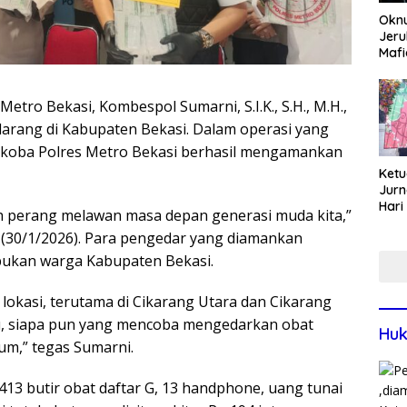
Okn
Jeru
Mafi
War
Lew
etro Bekasi, Kombespol Sumarni, S.I.K., S.H., M.H.,
arang di Kabupaten Bekasi. Dalam operasi yang
narkoba Polres Metro Bekasi berhasil mengamankan
Ketu
Jurn
Hari
h perang melawan masa depan generasi muda kita,”
Blit
t (30/1/2026). Para pengedar yang diamankan
Mom
Sin
 bukan warga Kabupaten Bekasi.
lokasi, terutama di Cikarang Utara dan Cikarang
lu, siapa pun yang mencoba mengedarkan obat
Huk
um,” tegas Sumarni.
.413 butir obat daftar G, 13 handphone, uang tunai