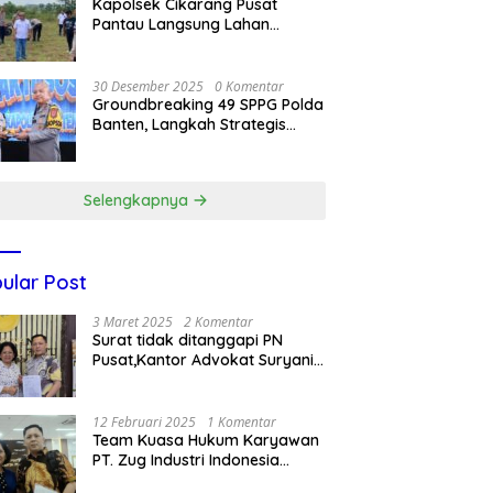
Kapolsek Cikarang Pusat
nasional Korea Selatan
Pantau Langsung Lahan
Pertanian untuk Ketahanan
Pangan Nasional
30 Desember 2025
0 Komentar
Groundbreaking 49 SPPG Polda
Banten, Langkah Strategis
Dukung Makan Bergizi Gratis
Selengkapnya
ular Post
3 Maret 2025
2 Komentar
Surat tidak ditanggapi PN
Pusat,Kantor Advokat Suryani
Hariandja,SH dan Patners Bikin
Pengaduan ke Mahkamah
Agung RI
12 Februari 2025
1 Komentar
Team Kuasa Hukum Karyawan
PT. Zug Industri Indonesia
(Pailit) Masih Terus