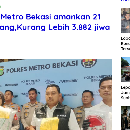
t
 Metro Bekasi amankan 21
ang,Kurang Lebih 3.882 jiwa
Lap
Bunu
Ters
Rp80
Okn
Utus
Disd
Lepa
Jamn
Syah
Har
Tren