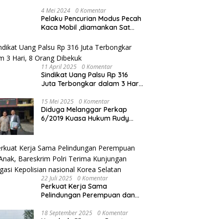
4 Mei 2024
0 Komentar
Pelaku Pencurian Modus Pecah
Kaca Mobil ,diamankan Sat
Reskrim Polres Metro Bekasi
Kota
11 April 2025
0 Komentar
Sindikat Uang Palsu Rp 316
Juta Terbongkar dalam 3 Hari,
8 Orang Dibekuk
15 Mei 2025
0 Komentar
Diduga Melanggar Perkap
6/2019 Kuasa Hukum Rudy
akan Bersurat ke Kapolres
Bandung Kota .
22 Juli 2025
0 Komentar
Perkuat Kerja Sama
Pelindungan Perempuan dan
Anak, Bareskrim Polri Terima
Kunjungan Delegasi Kepolisian
18 September 2025
0 Komentar