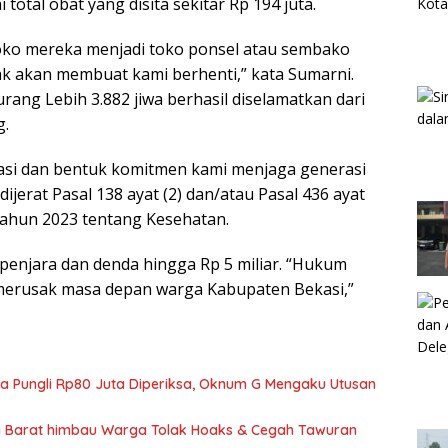
ai total obat yang disita sekitar Rp 194 juta.
ko mereka menjadi toko ponsel atau sembako
ak akan membuat kami berhenti,” kata Sumarni.
rang Lebih 3.882 jiwa berhasil diselamatkan dari
g.
ekasi dan bentuk komitmen kami menjaga generasi
ijerat Pasal 138 ayat (2) dan/atau Pasal 436 ayat
 Tahun 2023 tentang Kesehatan.
enjara dan denda hingga Rp 5 miliar. “Hukum
erusak masa depan warga Kabupaten Bekasi,”
ka Pungli Rp80 Juta Diperiksa, Oknum G Mengaku Utusan
si Barat himbau Warga Tolak Hoaks & Cegah Tawuran