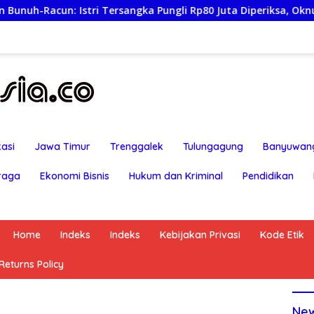
angka Pungli Rp80 Juta Diperiksa, Oknum G Mengaku Utusan Ka
asi
Jawa Timur
Trenggalek
Tulungagung
Banyuwan
raga
Ekonomi Bisnis
Hukum dan Kriminal
Pendidikan
Home
Indeks
Indeks
Kebijakan Privasi
Kode Etik
eturns Policy
Ne