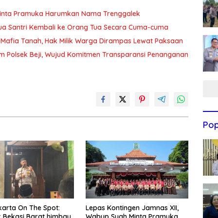
Minta Pramuka Harumkan Nama Trenggalek
Dua Santri Kembali ke Orang Tua Secara Cuma-cuma
Mafia Tanah, Hak Milik Warga Dirampas Lewat Paksaan
m Polsek Beji, Wujud Komitmen Transparansi Penanganan
Pop
arta On The Spot:
Lepas Kontingen Jamnas XII,
 Bekasi Barat himbau
Wabup Syah Minta Pramuka