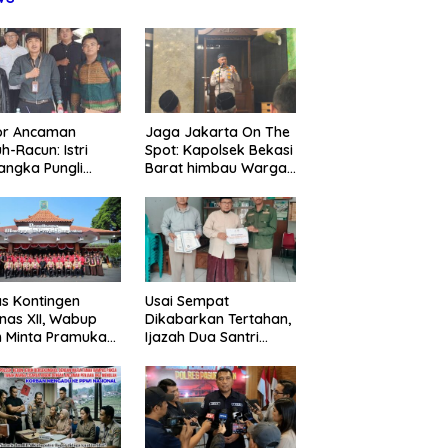
or Ancaman
Jaga Jakarta On The
h-Racun: Istri
Spot: Kapolsek Bekasi
angka Pungli
Barat himbau Warga
 Juta Diperiksa,
Tolak Hoaks & Cegah
um G Mengaku
Tawuran Usai Sholat
an Kadis
Jumat
agperin
s Kontingen
Usai Sempat
as XII, Wabup
Dikabarkan Tertahan,
 Minta Pramuka
Ijazah Dua Santri
umkan Nama
Kembali ke Orang Tua
ggalek
Secara Cuma-cuma