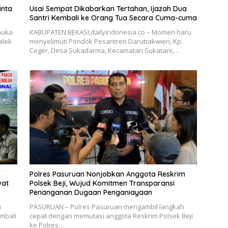
inta
Usai Sempat Dikabarkan Tertahan, Ijazah Dua
Santri Kembali ke Orang Tua Secara Cuma-cuma
muka
KABUPATEN BEKASI,dailyindonesia.co – Momen haru
alek
menyelimuti Pondok Pesantren Daruttakwien, Kp.
Ceger, Desa Sukadarma, Kecamatan Sukatani,…
Polres Pasuruan Nonjobkan Anggota Reskrim
wat
Polsek Beji, Wujud Komitmen Transparansi
Penanganan Dugaan Penganiayaan
n
PASURUAN – Polres Pasuruan mengambil langkah
mbali
cepat dengan memutasi anggota Reskrim Polsek Beji
ke Polres…