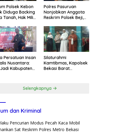
um Polsek Kebon
Polres Pasuruan
k Diduga Backing
Nonjobkan Anggota
a Tanah, Hak Milik
Reskrim Polsek Beji,
ga Dirampas
Wujud Komitmen
at Paksaan
Transparansi
Penanganan Dugaan
Penganiayaan
a Persatuan Insan
Silaturahmi
alis Nusantara:
Kamtibmas, Kapolsek
 Jadi Kabupaten
Bekasi Barat
ar ke-702 Jadi
Tegaskan Peran Umat
entum Perkuat
dan Keluarga Kunci
ergi Pembangunan
Jaga Kondusivitas
Selengkapnya
Wilayah
um dan Kriminal