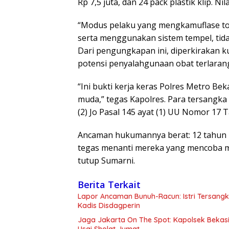
Rp 7,5 juta, dan 24 pack plastik klip. Nil
“Modus pelaku yang mengkamuflase to
serta menggunakan sistem tempel, tid
Dari pengungkapan ini, diperkirakan ku
potensi penyalahgunaan obat terlaran
“Ini bukti kerja keras Polres Metro B
muda,” tegas Kapolres. Para tersangka d
(2) Jo Pasal 145 ayat (1) UU Nomor 17
Ancaman hukumannya berat: 12 tahun p
tegas menanti mereka yang mencoba m
tutup Sumarni.
Berita Terkait
Lapor Ancaman Bunuh-Racun: Istri Tersang
Kadis Disdagperin
Jaga Jakarta On The Spot: Kapolsek Beka
Usai Sholat Jumat