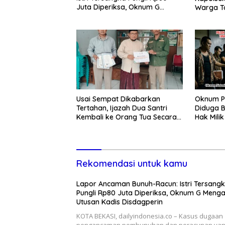
Juta Diperiksa, Oknum G
Warga T
Mengaku Utusan Kadis
Tawuran 
Disdagperin
Usai Sempat Dikabarkan
Oknum P
Tertahan, Ijazah Dua Santri
Diduga B
Kembali ke Orang Tua Secara
Hak Mili
Cuma-cuma
Lewat P
Rekomendasi untuk kamu
Lapor Ancaman Bunuh-Racun: Istri Tersang
Pungli Rp80 Juta Diperiksa, Oknum G Meng
Utusan Kadis Disdagperin
KOTA BEKASI, dailyindonesia.co – Kasus dugaan
pengancaman pembunuhan dan peracunan ya