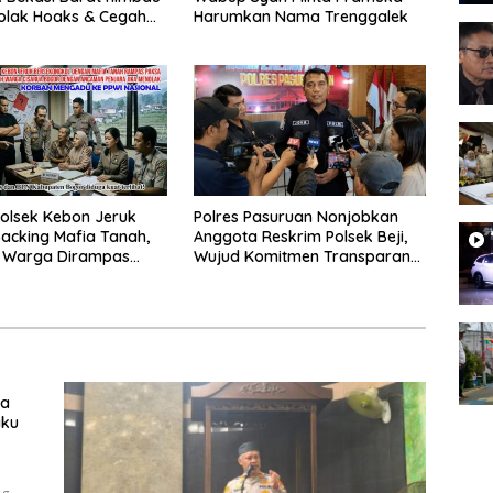
olak Hoaks & Cegah
Harumkan Nama Trenggalek
Usai Sholat Jumat
olsek Kebon Jeruk
Polres Pasuruan Nonjobkan
acking Mafia Tanah,
Anggota Reskrim Polsek Beji,
k Warga Dirampas
Wujud Komitmen Transparansi
aksaan
Penanganan Dugaan
Penganiayaan
ka
aku
ng