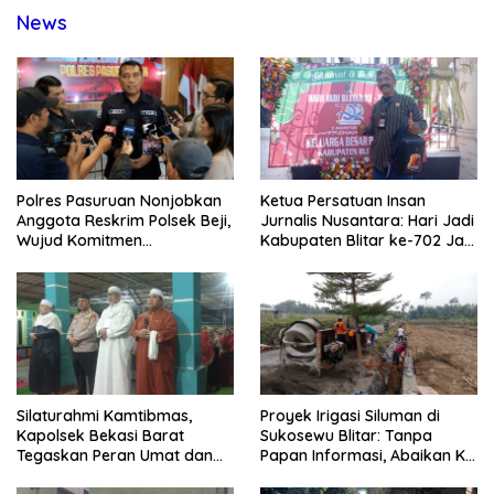
News
Polres Pasuruan Nonjobkan
Ketua Persatuan Insan
Anggota Reskrim Polsek Beji,
Jurnalis Nusantara: Hari Jadi
Wujud Komitmen
Kabupaten Blitar ke-702 Jadi
Transparansi Penanganan
Momentum Perkuat Sinergi
Dugaan Penganiayaan
Pembangunan
Silaturahmi Kamtibmas,
Proyek Irigasi Siluman di
Kapolsek Bekasi Barat
Sukosewu Blitar: Tanpa
Tegaskan Peran Umat dan
Papan Informasi, Abaikan K3,
Keluarga Kunci Jaga
dan Terkesan Lempar