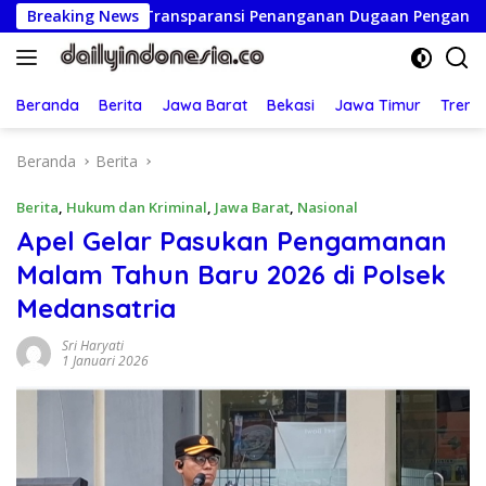
Langsung
itmen Transparansi Penanganan Dugaan Penganiayaan
Breaking News
ke
konten
Beranda
Berita
Jawa Barat
Bekasi
Jawa Timur
Treng
Beranda
Berita
Berita
,
Hukum dan Kriminal
,
Jawa Barat
,
Nasional
Apel Gelar Pasukan Pengamanan
Malam Tahun Baru 2026 di Polsek
Medansatria
Sri Haryati
1 Januari 2026