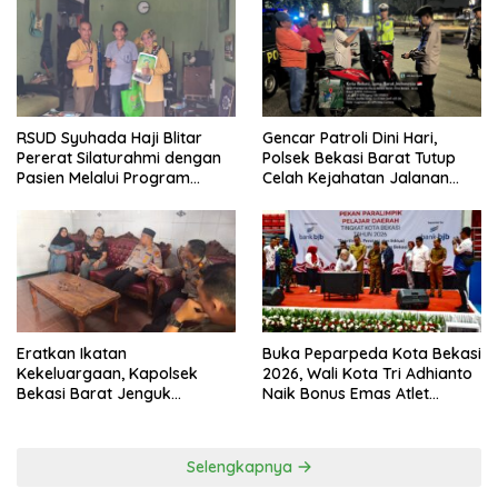
Kondusivitas Wilayah
Tanggung Jawab
RSUD Syuhada Haji Blitar
Gencar Patroli Dini Hari,
Pererat Silaturahmi dengan
Polsek Bekasi Barat Tutup
Pasien Melalui Program
Celah Kejahatan Jalanan
Kunjungan Rumah
dan Ancaman Tawuran
Eratkan Ikatan
Buka Peparpeda Kota Bekasi
Kekeluargaan, Kapolsek
2026, Wali Kota Tri Adhianto
Bekasi Barat Jenguk
Naik Bonus Emas Atlet
Anggota yang Sedang Sakit
Paralimpik Jadi Rp60 Juta
Selengkapnya