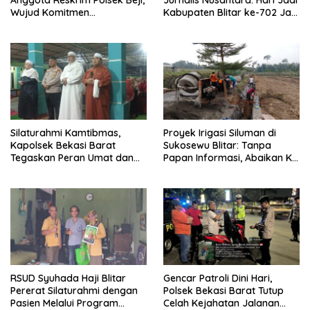
Anggota Reskrim Polsek Beji,
Jurnalis Nusantara: Hari Jadi
Wujud Komitmen
Kabupaten Blitar ke-702 Jadi
Transparansi Penanganan
Momentum Perkuat Sinergi
Dugaan Penganiayaan
Pembangunan
Silaturahmi Kamtibmas,
Proyek Irigasi Siluman di
Kapolsek Bekasi Barat
Sukosewu Blitar: Tanpa
Tegaskan Peran Umat dan
Papan Informasi, Abaikan K3,
Keluarga Kunci Jaga
dan Terkesan Lempar
Kondusivitas Wilayah
Tanggung Jawab
RSUD Syuhada Haji Blitar
Gencar Patroli Dini Hari,
Pererat Silaturahmi dengan
Polsek Bekasi Barat Tutup
Pasien Melalui Program
Celah Kejahatan Jalanan