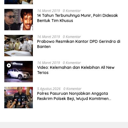
Pengadilan Negeri Jakarta Pusat
16 Maret 2019
0 Komentar
14 Tahun Terbunuhnya Munir, Polri Didesak
Bentuk Tim Khusus
16 Maret 2019
0 Komentar
Prabowo Resmikan Kantor DPD Gerindra di
Banten
16 Maret 2019
0 Komentar
Video: Kelemahan dan Kelebihan All New
Terios
5 Agustus 2026
0 Komentar
Polres Pasuruan Nonjobkan Anggota
Reskrim Polsek Beji, Wujud Komitmen
Transparansi Penanganan Dugaan
Penganiayaan