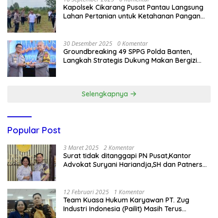
Kapolsek Cikarang Pusat Pantau Langsung
Lahan Pertanian untuk Ketahanan Pangan
Nasional
30 Desember 2025
0 Komentar
Groundbreaking 49 SPPG Polda Banten,
Langkah Strategis Dukung Makan Bergizi
Gratis
Selengkapnya
Popular Post
3 Maret 2025
2 Komentar
Surat tidak ditanggapi PN Pusat,Kantor
Advokat Suryani Hariandja,SH dan Patners
Bikin Pengaduan ke Mahkamah Agung RI
12 Februari 2025
1 Komentar
Team Kuasa Hukum Karyawan PT. Zug
Industri Indonesia (Pailit) Masih Terus
Memperjuangkan Hak Karyawan di