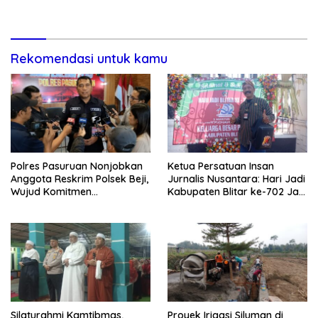
Kunjungan Rumah
dan Ancaman Tawuran
Rekomendasi untuk kamu
Polres Pasuruan Nonjobkan
Ketua Persatuan Insan
Anggota Reskrim Polsek Beji,
Jurnalis Nusantara: Hari Jadi
Wujud Komitmen
Kabupaten Blitar ke-702 Jadi
Transparansi Penanganan
Momentum Perkuat Sinergi
Dugaan Penganiayaan
Pembangunan
Silaturahmi Kamtibmas,
Proyek Irigasi Siluman di