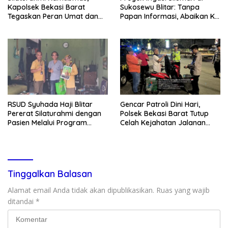
Kapolsek Bekasi Barat
Sukosewu Blitar: Tanpa
Tegaskan Peran Umat dan
Papan Informasi, Abaikan K3,
Keluarga Kunci Jaga
dan Terkesan Lempar
Kondusivitas Wilayah
Tanggung Jawab
RSUD Syuhada Haji Blitar
Gencar Patroli Dini Hari,
Pererat Silaturahmi dengan
Polsek Bekasi Barat Tutup
Pasien Melalui Program
Celah Kejahatan Jalanan
Kunjungan Rumah
dan Ancaman Tawuran
Tinggalkan Balasan
Alamat email Anda tidak akan dipublikasikan.
Ruas yang wajib
ditandai
*