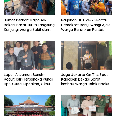
Jumat Berkah: Kapolsek
Rayakan HUT ke-25,Partai
Bekasi Barat Turun Langsung
Demokrat Banyuwangi Ajak
Kunjungi Warga Sakit dan
Warga Bersihkan Pantai
Lansia
Kedunen Desa Bomo
Lapor Ancaman Bunuh-
Jaga Jakarta On The Spot:
Racun: Istri Tersangka Pungli
Kapolsek Bekasi Barat
Rp80 Juta Diperiksa, Oknum
himbau Warga Tolak Hoaks
G Mengaku Utusan Kadis
& Cegah Tawuran Usai
Disdagperin
Sholat Jumat