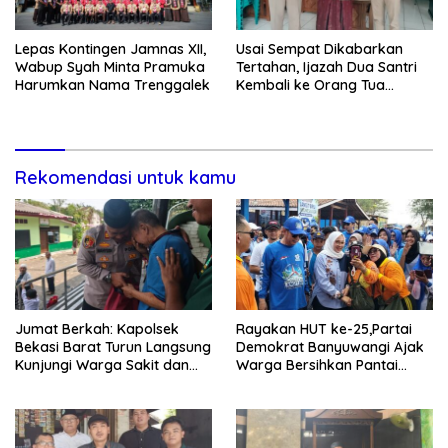
Lepas Kontingen Jamnas XII,
Usai Sempat Dikabarkan
Wabup Syah Minta Pramuka
Tertahan, Ijazah Dua Santri
Harumkan Nama Trenggalek
Kembali ke Orang Tua
Secara Cuma-cuma
Rekomendasi untuk kamu
Jumat Berkah: Kapolsek
Rayakan HUT ke-25,Partai
Bekasi Barat Turun Langsung
Demokrat Banyuwangi Ajak
Kunjungi Warga Sakit dan
Warga Bersihkan Pantai
Lansia
Kedunen Desa Bomo