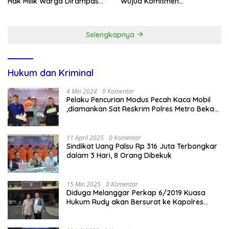
Hak Milik Warga Dirampas
Wujud Komitmen
Lewat Paksaan
Transparansi Penanganan
Dugaan Penganiayaan
Selengkapnya
Hukum dan Kriminal
4 Mei 2024
0 Komentar
Pelaku Pencurian Modus Pecah Kaca Mobil
,diamankan Sat Reskrim Polres Metro Bekasi
Kota
11 April 2025
0 Komentar
Sindikat Uang Palsu Rp 316 Juta Terbongkar
dalam 3 Hari, 8 Orang Dibekuk
15 Mei 2025
0 Komentar
Diduga Melanggar Perkap 6/2019 Kuasa
Hukum Rudy akan Bersurat ke Kapolres
Bandung Kota .