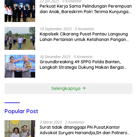
22 Juli 2025
0 Komentar
Perkuat Kerja Sama Pelindungan Perempuan
dan Anak, Bareskrim Polri Terima Kunjungan
Delegasi Kepolisian nasional Korea Selatan
18 September 2025
0 Komentar
Kapolsek Cikarang Pusat Pantau Langsung
Lahan Pertanian untuk Ketahanan Pangan
Nasional
30 Desember 2025
0 Komentar
Groundbreaking 49 SPPG Polda Banten,
Langkah Strategis Dukung Makan Bergizi
Gratis
Selengkapnya
Popular Post
3 Maret 2025
2 Komentar
Surat tidak ditanggapi PN Pusat,Kantor
Advokat Suryani Hariandja,SH dan Patners