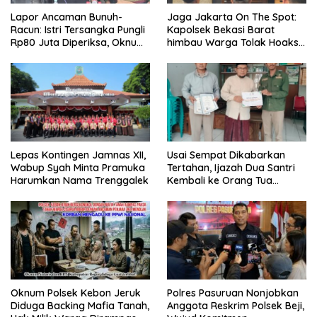
Lapor Ancaman Bunuh-
Jaga Jakarta On The Spot:
Racun: Istri Tersangka Pungli
Kapolsek Bekasi Barat
Rp80 Juta Diperiksa, Oknum
himbau Warga Tolak Hoaks
G Mengaku Utusan Kadis
& Cegah Tawuran Usai
Disdagperin
Sholat Jumat
Lepas Kontingen Jamnas XII,
Usai Sempat Dikabarkan
Wabup Syah Minta Pramuka
Tertahan, Ijazah Dua Santri
Harumkan Nama Trenggalek
Kembali ke Orang Tua
Secara Cuma-cuma
Oknum Polsek Kebon Jeruk
Polres Pasuruan Nonjobkan
Diduga Backing Mafia Tanah,
Anggota Reskrim Polsek Beji,