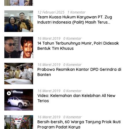
Bikin Pengaduan ke Mahkamah Agung RI
12 Februari 2025
1 Komentar
Team Kuasa Hukum Karyawan PT. Zug
Industri Indonesia (Pailit) Masih Terus
Memperjuangkan Hak Karyawan di
Pengadilan Negeri Jakarta Pusat
16 Maret 2019
0 Komentar
14 Tahun Terbunuhnya Munir, Polri Didesak
Bentuk Tim Khusus
16 Maret 2019
0 Komentar
Prabowo Resmikan Kantor DPD Gerindra di
Banten
16 Maret 2019
0 Komentar
Video: Kelemahan dan Kelebihan All New
Terios
16 Maret 2019
0 Komentar
Bersih-bersih, 60 Warga Tanjung Priok Ikuti
Program Padat Karya