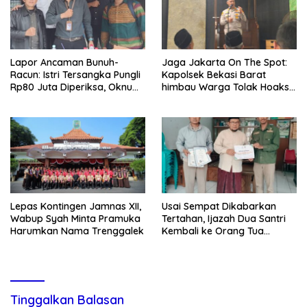
Lapor Ancaman Bunuh-
Jaga Jakarta On The Spot:
Racun: Istri Tersangka Pungli
Kapolsek Bekasi Barat
Rp80 Juta Diperiksa, Oknum
himbau Warga Tolak Hoaks
G Mengaku Utusan Kadis
& Cegah Tawuran Usai
Disdagperin
Sholat Jumat
Lepas Kontingen Jamnas XII,
Usai Sempat Dikabarkan
Wabup Syah Minta Pramuka
Tertahan, Ijazah Dua Santri
Harumkan Nama Trenggalek
Kembali ke Orang Tua
Secara Cuma-cuma
Tinggalkan Balasan