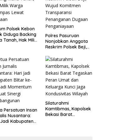
um Polsek Kebon
k Diduga Backing
Polres Pasuruan
a Tanah, Hak Milik
Nonjobkan Anggota
ga Dirampas
Reskrim Polsek Beji,
at Paksaan
Wujud Komitmen
Transparansi
Penanganan Dugaan
Penganiayaan
Silaturahmi
Kamtibmas, Kapolsek
a Persatuan Insan
Bekasi Barat
alis Nusantara:
Tegaskan Peran Umat
 Jadi Kabupaten
dan Keluarga Kunci
ar ke-702 Jadi
Jaga Kondusivitas
entum Perkuat
Wilayah
ergi Pembangunan