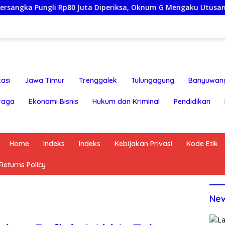
Rp80 Juta Diperiksa, Oknum G Mengaku Utusan Kadis Disdagperi
asi
Jawa Timur
Trenggalek
Tulungagung
Banyuwan
raga
Ekonomi Bisnis
Hukum dan Kriminal
Pendidikan
Home
Indeks
Indeks
Kebijakan Privasi
Kode Etik
eturns Policy
Ne