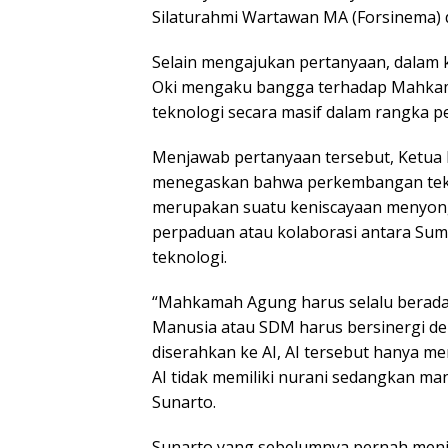
Silaturahmi Wartawan MA (Forsinema) 
Selain mengajukan pertanyaan, dalam 
Oki mengaku bangga terhadap Mahkam
teknologi secara masif dalam rangka 
Menjawab pertanyaan tersebut, Ketua M
menegaskan bahwa perkembangan teknolo
merupakan suatu keniscayaan menyongs
perpaduan atau kolaborasi antara Su
teknologi.
“Mahkamah Agung harus selalu beradap
Manusia atau SDM harus bersinergi de
diserahkan ke AI, AI tersebut hanya me
AI tidak memiliki nurani sedangkan man
Sunarto.
Sunarto yang sebelumnya pernah men