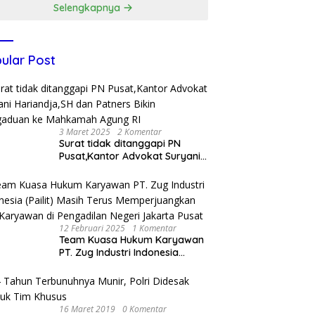
Selengkapnya
ular Post
3 Maret 2025
2 Komentar
Surat tidak ditanggapi PN
Pusat,Kantor Advokat Suryani
Hariandja,SH dan Patners Bikin
Pengaduan ke Mahkamah
Agung RI
12 Februari 2025
1 Komentar
Team Kuasa Hukum Karyawan
PT. Zug Industri Indonesia
(Pailit) Masih Terus
Memperjuangkan Hak
Karyawan di Pengadilan Negeri
Jakarta Pusat
16 Maret 2019
0 Komentar