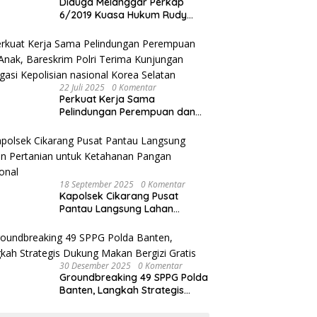
Diduga Melanggar Perkap
6/2019 Kuasa Hukum Rudy
akan Bersurat ke Kapolres
Bandung Kota .
22 Juli 2025
0 Komentar
Perkuat Kerja Sama
Pelindungan Perempuan dan
Anak, Bareskrim Polri Terima
Kunjungan Delegasi Kepolisian
nasional Korea Selatan
18 September 2025
0 Komentar
Kapolsek Cikarang Pusat
Pantau Langsung Lahan
Pertanian untuk Ketahanan
Pangan Nasional
30 Desember 2025
0 Komentar
Groundbreaking 49 SPPG Polda
Banten, Langkah Strategis
Dukung Makan Bergizi Gratis