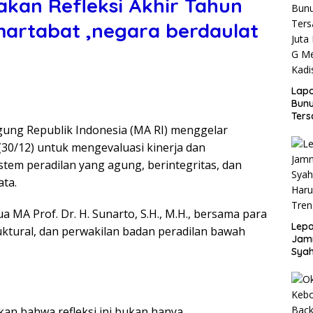
an Refleksi Akhir Tahun
artabat ,negara berdaulat
Lap
Bunu
Ters
gung Republik Indonesia (MA RI) menggelar
Rp80
Okn
(30/12) untuk mengevaluasi kinerja dan
Utus
em peradilan yang agung, berintegritas, dan
Disd
ta.
a MA Prof. Dr. H. Sunarto, S.H., M.H., bersama para
Lepa
uktural, dan perwakilan badan peradilan bawah
Jamn
Syah
Har
Tren
n bahwa refleksi ini bukan hanya