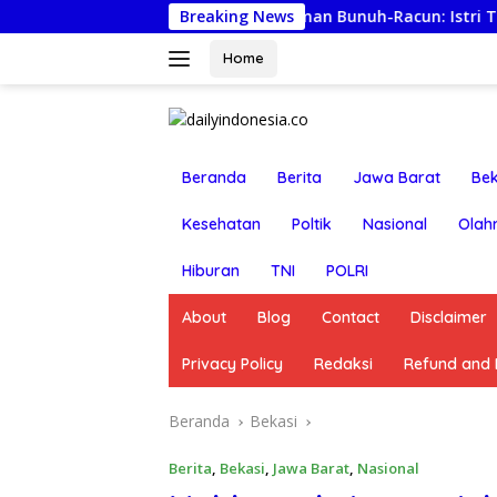
Langsung
Lapor Ancaman Bunuh-Racun: Istri Tersangka Pungli 
Breaking News
ke
konten
Home
Beranda
Berita
Jawa Barat
Bek
Kesehatan
Poltik
Nasional
Olah
Hiburan
TNI
POLRI
About
Blog
Contact
Disclaimer
Privacy Policy
Redaksi
Refund and R
Beranda
Bekasi
Berita
,
Bekasi
,
Jawa Barat
,
Nasional