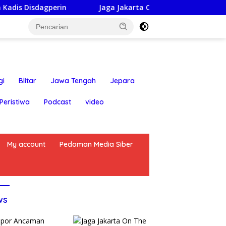
n
Jaga Jakarta On The Spot: Kapolsek Bekasi Barat h
gi
Blitar
Jawa Tengah
Jepara
Peristiwa
Podcast
video
My account
Pedoman Media Siber
ws