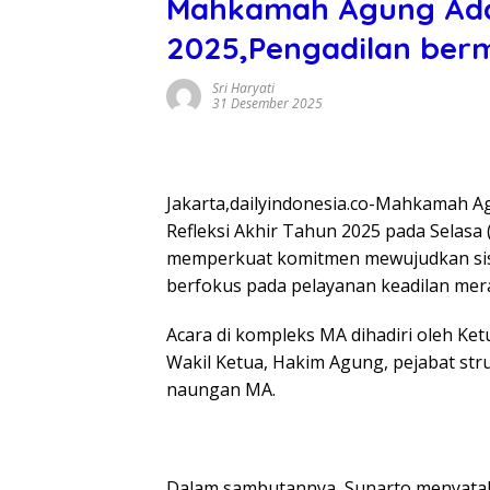
Mahkamah Agung Adak
2025,Pengadilan berm
Sri Haryati
31 Desember 2025
Jakarta,dailyindonesia.co-Mahkamah A
Refleksi Akhir Tahun 2025 pada Selasa 
memperkuat komitmen mewujudkan sist
berfokus pada pelayanan keadilan mera
Acara di kompleks MA dihadiri oleh Ketu
Wakil Ketua, Hakim Agung, pejabat str
naungan MA.
Dalam sambutannya, Sunarto menyataka