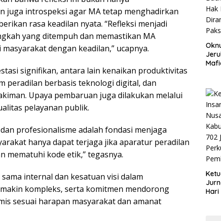
n juga introspeksi agar MA tetap menghadirkan
erikan rasa keadilan nyata. “Refleksi menjadi
angkah yang ditempuh dan memastikan MA
Okn
 masyarakat dengan keadilan,” ucapnya.
Jeru
Mafi
tasi signifikan, antara lain kenaikan produktivitas
War
Lew
 peradilan berbasis teknologi digital, dan
akiman. Upaya pembaruan juga dilakukan melalui
alitas pelayanan publik.
dan profesionalisme adalah fondasi menjaga
arakat hanya dapat terjaga jika aparatur peradilan
an mematuhi kode etik,” tegasnya.
Ketu
sama internal dan kesatuan visi dalam
Jurn
makin kompleks, serta komitmen mendorong
Hari
omis sesuai harapan masyarakat dan amanat
Blit
Mom
Sin