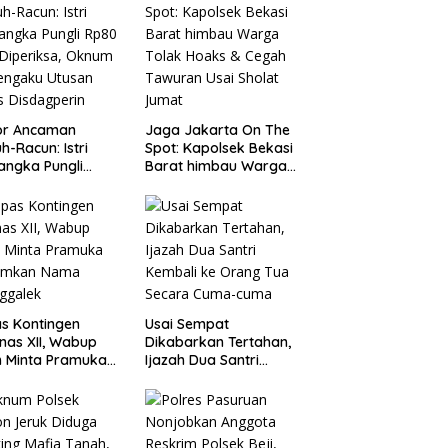
or Ancaman
Jaga Jakarta On The
h-Racun: Istri
Spot: Kapolsek Bekasi
angka Pungli
Barat himbau Warga
 Juta Diperiksa,
Tolak Hoaks & Cegah
um G Mengaku
Tawuran Usai Sholat
an Kadis
Jumat
agperin
s Kontingen
Usai Sempat
as XII, Wabup
Dikabarkan Tertahan,
 Minta Pramuka
Ijazah Dua Santri
umkan Nama
Kembali ke Orang Tua
ggalek
Secara Cuma-cuma