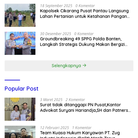
18 September 2025
0 Komentar
Kapolsek Cikarang Pusat Pantau Langsung
Lahan Pertanian untuk Ketahanan Pangan
Nasional
30 Desember 2025
0 Komentar
Groundbreaking 49 SPPG Polda Banten,
Langkah Strategis Dukung Makan Bergizi
Gratis
Selengkapnya
Popular Post
3 Maret 2025
2 Komentar
Surat tidak ditanggapi PN Pusat,Kantor
Advokat Suryani Hariandja,SH dan Patners
Bikin Pengaduan ke Mahkamah Agung RI
12 Februari 2025
1 Komentar
Team Kuasa Hukum Karyawan PT. Zug