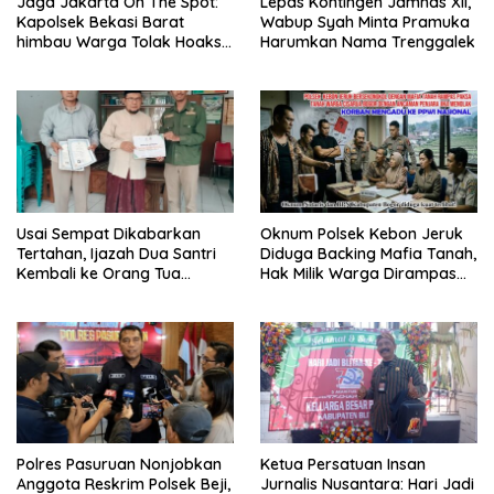
Jaga Jakarta On The Spot:
Lepas Kontingen Jamnas XII,
Kapolsek Bekasi Barat
Wabup Syah Minta Pramuka
himbau Warga Tolak Hoaks
Harumkan Nama Trenggalek
& Cegah Tawuran Usai
Sholat Jumat
Usai Sempat Dikabarkan
Oknum Polsek Kebon Jeruk
Tertahan, Ijazah Dua Santri
Diduga Backing Mafia Tanah,
Kembali ke Orang Tua
Hak Milik Warga Dirampas
Secara Cuma-cuma
Lewat Paksaan
Polres Pasuruan Nonjobkan
Ketua Persatuan Insan
Anggota Reskrim Polsek Beji,
Jurnalis Nusantara: Hari Jadi