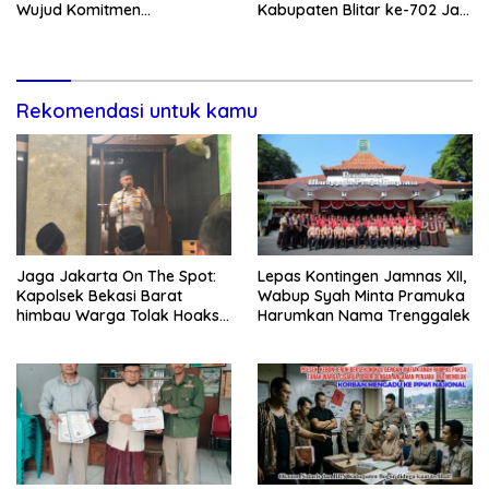
Wujud Komitmen
Kabupaten Blitar ke-702 Jadi
Transparansi Penanganan
Momentum Perkuat Sinergi
Dugaan Penganiayaan
Pembangunan
Rekomendasi untuk kamu
Jaga Jakarta On The Spot:
Lepas Kontingen Jamnas XII,
Kapolsek Bekasi Barat
Wabup Syah Minta Pramuka
himbau Warga Tolak Hoaks
Harumkan Nama Trenggalek
& Cegah Tawuran Usai
Sholat Jumat