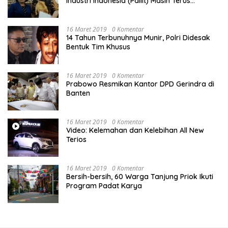
Industri Indonesia (Pailit) Masih Terus
Memperjuangkan Hak Karyawan di
Pengadilan Negeri Jakarta Pusat
16 Maret 2019
0 Komentar
14 Tahun Terbunuhnya Munir, Polri Didesak
Bentuk Tim Khusus
16 Maret 2019
0 Komentar
Prabowo Resmikan Kantor DPD Gerindra di
Banten
16 Maret 2019
0 Komentar
Video: Kelemahan dan Kelebihan All New
Terios
16 Maret 2019
0 Komentar
Bersih-bersih, 60 Warga Tanjung Priok Ikuti
Program Padat Karya