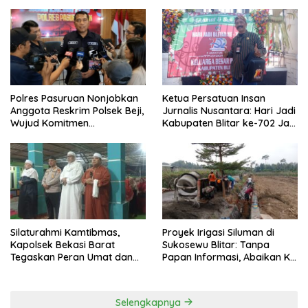
Secara Cuma-cuma
Lewat Paksaan
Polres Pasuruan Nonjobkan
Ketua Persatuan Insan
Anggota Reskrim Polsek Beji,
Jurnalis Nusantara: Hari Jadi
Wujud Komitmen
Kabupaten Blitar ke-702 Jadi
Transparansi Penanganan
Momentum Perkuat Sinergi
Dugaan Penganiayaan
Pembangunan
Silaturahmi Kamtibmas,
Proyek Irigasi Siluman di
Kapolsek Bekasi Barat
Sukosewu Blitar: Tanpa
Tegaskan Peran Umat dan
Papan Informasi, Abaikan K3,
Keluarga Kunci Jaga
dan Terkesan Lempar
Kondusivitas Wilayah
Tanggung Jawab
Selengkapnya