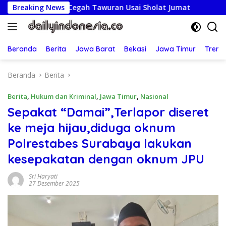
Langsung
 & Cegah Tawuran Usai Sholat Jumat
Breaking News
Lepas Kontingen 
ke
konten
Beranda
Berita
Jawa Barat
Bekasi
Jawa Timur
Treng
Beranda
Berita
Berita
,
Hukum dan Kriminal
,
Jawa Timur
,
Nasional
Sepakat “Damai”,Terlapor diseret
ke meja hijau,diduga oknum
Polrestabes Surabaya lakukan
kesepakatan dengan oknum JPU
Sri Haryati
27 Desember 2025