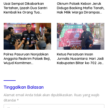
Usai Sempat Dikabarkan
Oknum Polsek Kebon Jeruk
Tertahan, Ijazah Dua Santri
Diduga Backing Mafia Tanah,
Kembali ke Orang Tua
Hak Milik Warga Dirampas
Secara Cuma-cuma
Lewat Paksaan
Polres Pasuruan Nonjobkan
Ketua Persatuan Insan
Anggota Reskrim Polsek Beji,
Jurnalis Nusantara: Hari Jadi
Wujud Komitmen
Kabupaten Blitar ke-702 Jadi
Transparansi Penanganan
Momentum Perkuat Sinergi
Dugaan Penganiayaan
Pembangunan
Tinggalkan Balasan
Alamat email Anda tidak akan dipublikasikan.
Ruas yang wajib
ditandai
*