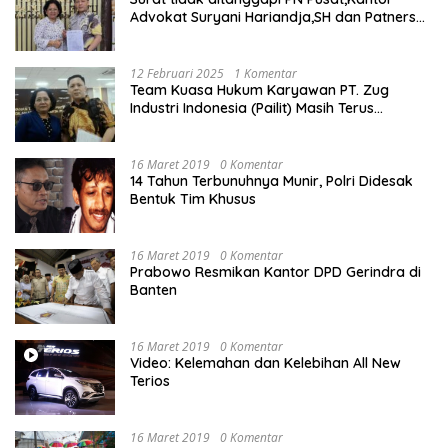
Advokat Suryani Hariandja,SH dan Patners
Bikin Pengaduan ke Mahkamah Agung RI
12 Februari 2025
1 Komentar
Team Kuasa Hukum Karyawan PT. Zug
Industri Indonesia (Pailit) Masih Terus
Memperjuangkan Hak Karyawan di
Pengadilan Negeri Jakarta Pusat
16 Maret 2019
0 Komentar
14 Tahun Terbunuhnya Munir, Polri Didesak
Bentuk Tim Khusus
16 Maret 2019
0 Komentar
Prabowo Resmikan Kantor DPD Gerindra di
Banten
16 Maret 2019
0 Komentar
Video: Kelemahan dan Kelebihan All New
Terios
16 Maret 2019
0 Komentar