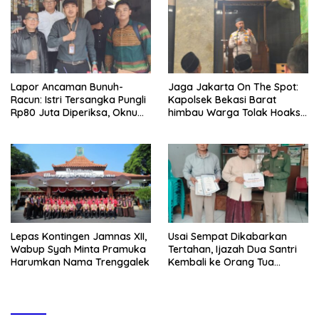
Lapor Ancaman Bunuh-
Jaga Jakarta On The Spot:
Racun: Istri Tersangka Pungli
Kapolsek Bekasi Barat
Rp80 Juta Diperiksa, Oknum
himbau Warga Tolak Hoaks
G Mengaku Utusan Kadis
& Cegah Tawuran Usai
Disdagperin
Sholat Jumat
Lepas Kontingen Jamnas XII,
Usai Sempat Dikabarkan
Wabup Syah Minta Pramuka
Tertahan, Ijazah Dua Santri
Harumkan Nama Trenggalek
Kembali ke Orang Tua
Secara Cuma-cuma