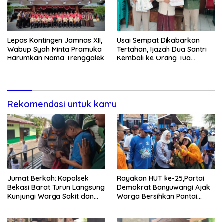
Lepas Kontingen Jamnas XII,
Usai Sempat Dikabarkan
Wabup Syah Minta Pramuka
Tertahan, Ijazah Dua Santri
Harumkan Nama Trenggalek
Kembali ke Orang Tua
Secara Cuma-cuma
Rekomendasi untuk kamu
Jumat Berkah: Kapolsek
Rayakan HUT ke-25,Partai
Bekasi Barat Turun Langsung
Demokrat Banyuwangi Ajak
Kunjungi Warga Sakit dan
Warga Bersihkan Pantai
Lansia
Kedunen Desa Bomo