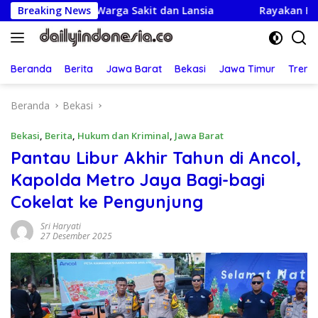
Langsung
jungi Warga Sakit dan Lansia
Breaking News
Rayakan HUT ke-25,Part
ke
konten
Beranda
Berita
Jawa Barat
Bekasi
Jawa Timur
Treng
Beranda
Bekasi
Bekasi
,
Berita
,
Hukum dan Kriminal
,
Jawa Barat
Pantau Libur Akhir Tahun di Ancol,
Kapolda Metro Jaya Bagi-bagi
Cokelat ke Pengunjung
Sri Haryati
27 Desember 2025