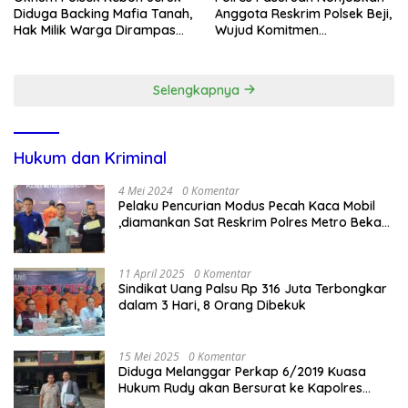
Diduga Backing Mafia Tanah,
Anggota Reskrim Polsek Beji,
Hak Milik Warga Dirampas
Wujud Komitmen
Lewat Paksaan
Transparansi Penanganan
Dugaan Penganiayaan
Selengkapnya
Hukum dan Kriminal
4 Mei 2024
0 Komentar
Pelaku Pencurian Modus Pecah Kaca Mobil
,diamankan Sat Reskrim Polres Metro Bekasi
Kota
11 April 2025
0 Komentar
Sindikat Uang Palsu Rp 316 Juta Terbongkar
dalam 3 Hari, 8 Orang Dibekuk
15 Mei 2025
0 Komentar
Diduga Melanggar Perkap 6/2019 Kuasa
Hukum Rudy akan Bersurat ke Kapolres
Bandung Kota .