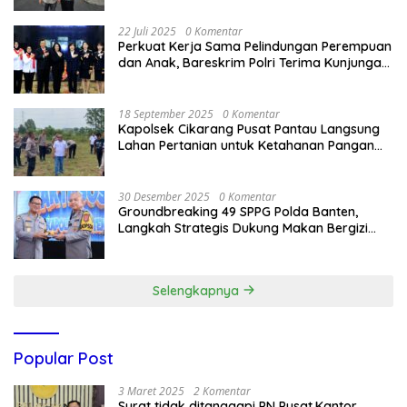
22 Juli 2025
0 Komentar
Perkuat Kerja Sama Pelindungan Perempuan
dan Anak, Bareskrim Polri Terima Kunjungan
Delegasi Kepolisian nasional Korea Selatan
18 September 2025
0 Komentar
Kapolsek Cikarang Pusat Pantau Langsung
Lahan Pertanian untuk Ketahanan Pangan
Nasional
30 Desember 2025
0 Komentar
Groundbreaking 49 SPPG Polda Banten,
Langkah Strategis Dukung Makan Bergizi
Gratis
Selengkapnya
Popular Post
3 Maret 2025
2 Komentar
Surat tidak ditanggapi PN Pusat,Kantor