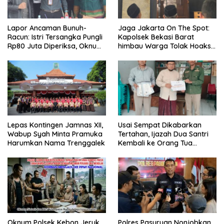
Lapor Ancaman Bunuh-
Jaga Jakarta On The Spot:
Racun: Istri Tersangka Pungli
Kapolsek Bekasi Barat
Rp80 Juta Diperiksa, Oknum
himbau Warga Tolak Hoaks
G Mengaku Utusan Kadis
& Cegah Tawuran Usai
Disdagperin
Sholat Jumat
Lepas Kontingen Jamnas XII,
Usai Sempat Dikabarkan
Wabup Syah Minta Pramuka
Tertahan, Ijazah Dua Santri
Harumkan Nama Trenggalek
Kembali ke Orang Tua
Secara Cuma-cuma
Oknum Polsek Kebon Jeruk
Polres Pasuruan Nonjobkan