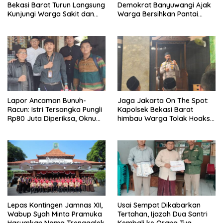
Bekasi Barat Turun Langsung
Demokrat Banyuwangi Ajak
Kunjungi Warga Sakit dan
Warga Bersihkan Pantai
Lansia
Kedunen Desa Bomo
Lapor Ancaman Bunuh-
Jaga Jakarta On The Spot:
Racun: Istri Tersangka Pungli
Kapolsek Bekasi Barat
Rp80 Juta Diperiksa, Oknum
himbau Warga Tolak Hoaks
G Mengaku Utusan Kadis
& Cegah Tawuran Usai
Disdagperin
Sholat Jumat
Lepas Kontingen Jamnas XII,
Usai Sempat Dikabarkan
Wabup Syah Minta Pramuka
Tertahan, Ijazah Dua Santri
Harumkan Nama Trenggalek
Kembali ke Orang Tua