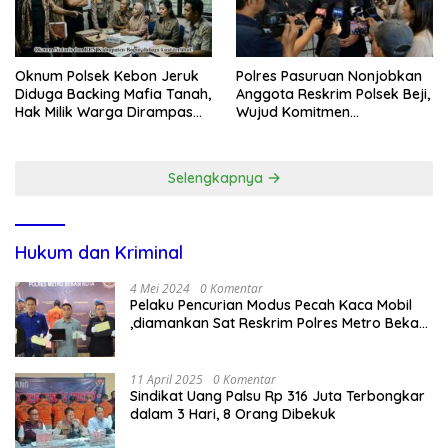
Oknum Polsek Kebon Jeruk
Polres Pasuruan Nonjobkan
Diduga Backing Mafia Tanah,
Anggota Reskrim Polsek Beji,
Hak Milik Warga Dirampas
Wujud Komitmen
Lewat Paksaan
Transparansi Penanganan
Dugaan Penganiayaan
Selengkapnya
Hukum dan Kriminal
4 Mei 2024
0 Komentar
Pelaku Pencurian Modus Pecah Kaca Mobil
,diamankan Sat Reskrim Polres Metro Bekasi
Kota
11 April 2025
0 Komentar
Sindikat Uang Palsu Rp 316 Juta Terbongkar
dalam 3 Hari, 8 Orang Dibekuk