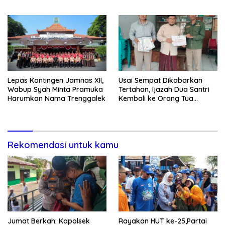
G Mengaku Utusan Kadis
& Cegah Tawuran Usai
Disdagperin
Sholat Jumat
Lepas Kontingen Jamnas XII,
Usai Sempat Dikabarkan
Wabup Syah Minta Pramuka
Tertahan, Ijazah Dua Santri
Harumkan Nama Trenggalek
Kembali ke Orang Tua
Secara Cuma-cuma
Rekomendasi untuk kamu
Jumat Berkah: Kapolsek
Rayakan HUT ke-25,Partai