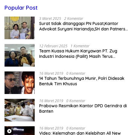
Popular Post
3 Maret 2025
2 Komentar
Surat tidak ditanggapi PN Pusat,Kantor
Advokat Suryani Hariandja,SH dan Patners
Bikin Pengaduan ke Mahkamah Agung RI
12 Februari 2025
1 Komentar
Team Kuasa Hukum Karyawan PT. Zug
Industri Indonesia (Pailit) Masih Terus
Memperjuangkan Hak Karyawan di
Pengadilan Negeri Jakarta Pusat
16 Maret 2019
0 Komentar
14 Tahun Terbunuhnya Munir, Polri Didesak
Bentuk Tim Khusus
16 Maret 2019
0 Komentar
Prabowo Resmikan Kantor DPD Gerindra di
Banten
16 Maret 2019
0 Komentar
Video: Kelemahan dan Kelebihan All New