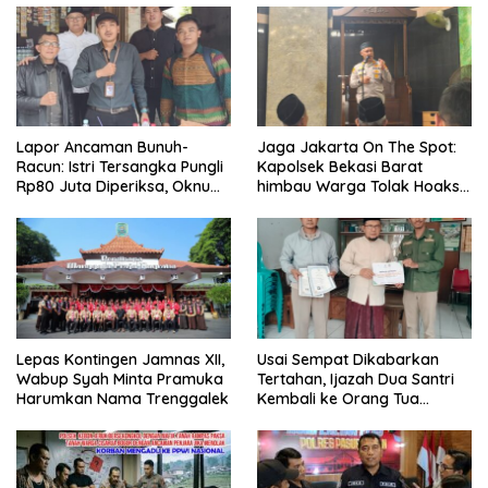
Lapor Ancaman Bunuh-
Jaga Jakarta On The Spot:
Racun: Istri Tersangka Pungli
Kapolsek Bekasi Barat
Rp80 Juta Diperiksa, Oknum
himbau Warga Tolak Hoaks
G Mengaku Utusan Kadis
& Cegah Tawuran Usai
Disdagperin
Sholat Jumat
Lepas Kontingen Jamnas XII,
Usai Sempat Dikabarkan
Wabup Syah Minta Pramuka
Tertahan, Ijazah Dua Santri
Harumkan Nama Trenggalek
Kembali ke Orang Tua
Secara Cuma-cuma