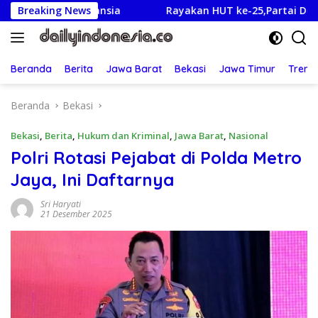
Langsung
ansia
Breaking News
Rayakan HUT ke-25,Partai Demokrat Banyuwangi
ke
konten
Beranda
Berita
Jawa Barat
Bekasi
Jawa Timur
Treng
Beranda
Bekasi
Bekasi
,
Berita
,
Hukum dan Kriminal
,
Jawa Barat
,
Nasional
Polri Rotasi Pejabat di Polda Metro
Jaya, Ini Daftarnya
Sri Haryati
21 Desember 2025