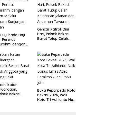
 Kondusivitas
Tanggung Jawab
yah
Gencar Patroli Dini
Hari, Polsek Bekasi
 Syuhada Haji
Barat Tutup Celah
ar Pererat
Kejahatan Jalanan
turahmi dengan
dan Ancaman
en Melalui
Tawuran
gram Kunjungan
ah
kan Ikatan
luargaan,
Buka Peparpeda Kota
lsek Bekasi
Bekasi 2026, Wali
t Jenguk
Kota Tri Adhianto Naik
gota yang Sedang
Bonus Emas Atlet
t
Paralimpik Jadi Rp60
Juta