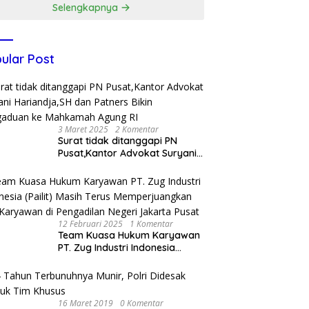
Selengkapnya
ular Post
3 Maret 2025
2 Komentar
Surat tidak ditanggapi PN
Pusat,Kantor Advokat Suryani
Hariandja,SH dan Patners Bikin
Pengaduan ke Mahkamah
Agung RI
12 Februari 2025
1 Komentar
Team Kuasa Hukum Karyawan
PT. Zug Industri Indonesia
(Pailit) Masih Terus
Memperjuangkan Hak
Karyawan di Pengadilan Negeri
Jakarta Pusat
16 Maret 2019
0 Komentar