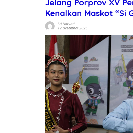
Jelang Porprov XV Pe
Kenalkan Maskot “Si 
Sri Haryati
12 Desember 2025