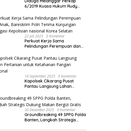
Diduga Melanggar Perkap
6/2019 Kuasa Hukum Rudy
akan Bersurat ke Kapolres
Bandung Kota .
22 Juli 2025
0 Komentar
Perkuat Kerja Sama
Pelindungan Perempuan dan
Anak, Bareskrim Polri Terima
Kunjungan Delegasi Kepolisian
nasional Korea Selatan
18 September 2025
0 Komentar
Kapolsek Cikarang Pusat
Pantau Langsung Lahan
Pertanian untuk Ketahanan
Pangan Nasional
30 Desember 2025
0 Komentar
Groundbreaking 49 SPPG Polda
Banten, Langkah Strategis
Dukung Makan Bergizi Gratis