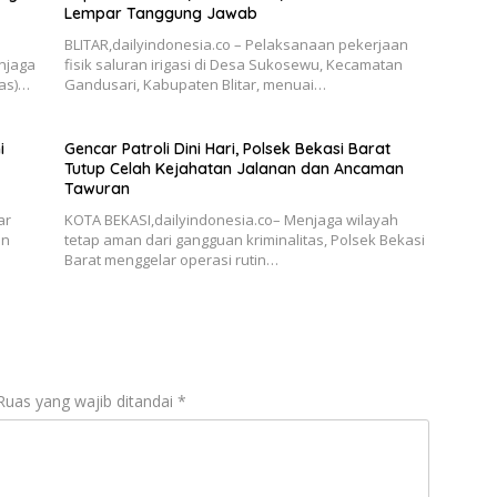
Lempar Tanggung Jawab
BLITAR,dailyindonesia.co – Pelaksanaan pekerjaan
njaga
fisik saluran irigasi di Desa Sukosewu, Kecamatan
as)…
Gandusari, Kabupaten Blitar, menuai…
i
Gencar Patroli Dini Hari, Polsek Bekasi Barat
Tutup Celah Kejahatan Jalanan dan Ancaman
Tawuran
ar
KOTA BEKASI,dailyindonesia.co– Menjaga wilayah
an
tetap aman dari gangguan kriminalitas, Polsek Bekasi
Barat menggelar operasi rutin…
Ruas yang wajib ditandai
*