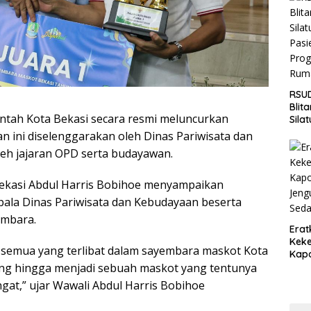
Jaga
Wila
RSUD
Blit
intah Kota Bekasi secara resmi meluncurkan
Sila
Pasi
an ini diselenggarakan oleh Dinas Pariwisata dan
Pro
leh jajaran OPD serta budayawan.
Rum
Bekasi Abdul Harris Bobihoe menyampaikan
epala Dinas Pariwisata dan Kebudayaan beserta
embara.
Erat
Keke
semua yang terlibat dalam sayembara maskot Kota
Kapo
tuang hingga menjadi sebuah maskot yang tentunya
Bara
Ang
at,” ujar Wawali Abdul Harris Bobihoe
Saki