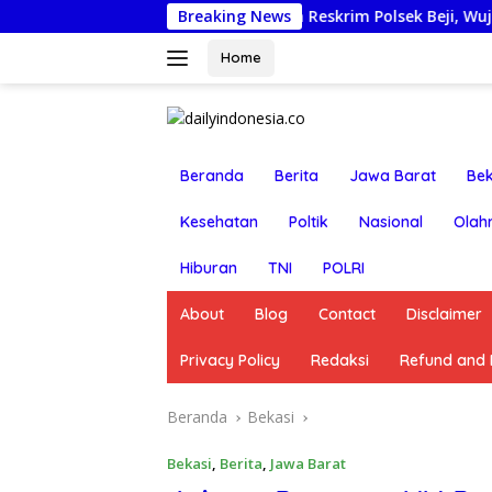
Langsung
Nonjobkan Anggota Reskrim Polsek Beji, Wujud Komitmen Tra
Breaking News
ke
konten
Home
Beranda
Berita
Jawa Barat
Bek
Kesehatan
Poltik
Nasional
Olah
Hiburan
TNI
POLRI
About
Blog
Contact
Disclaimer
Privacy Policy
Redaksi
Refund and R
Beranda
Bekasi
Bekasi
,
Berita
,
Jawa Barat