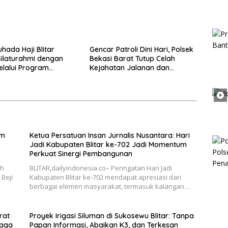
hada Haji Blitar
Gencar Patroli Dini Hari, Polsek
Silaturahmi dengan
Bekasi Barat Tutup Celah
elalui Program
Kejahatan Jalanan dan
an Rumah
Ancaman Tawuran
im
Ketua Persatuan Insan Jurnalis Nusantara: Hari
Jadi Kabupaten Blitar ke-702 Jadi Momentum
Perkuat Sinergi Pembangunan
ah
BLITAR,dailyindonesia.co– Peringatan Hari Jadi
Beji
Kabupaten Blitar ke-702 mendapat apresiasi dari
berbagai elemen masyarakat, termasuk kalangan…
rat
Proyek Irigasi Siluman di Sukosewu Blitar: Tanpa
Jaga
Papan Informasi, Abaikan K3, dan Terkesan