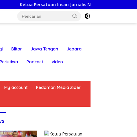
atuan Insan Jurnalis Nusantara: Hari Jadi Kabupaten Blitar k
gi
Blitar
Jawa Tengah
Jepara
Peristiwa
Podcast
video
My account
Pedoman Media Siber
ws