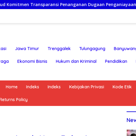
nsparansi Penanganan Dugaan Penganiayaan
Ketua Pers
asi
Jawa Timur
Trenggalek
Tulungagung
Banyuwan
raga
Ekonomi Bisnis
Hukum dan Kriminal
Pendidikan
Home
Indeks
Indeks
Kebijakan Privasi
Kode Etik
eturns Policy
Ne