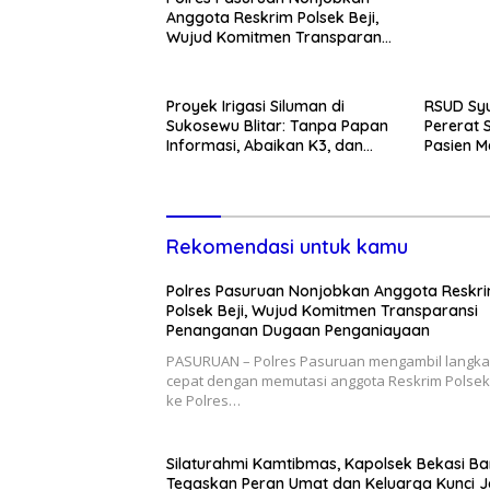
Anggota Reskrim Polsek Beji,
Wujud Komitmen Transparansi
Penanganan Dugaan
Penganiayaan
Proyek Irigasi Siluman di
RSUD Syu
Sukosewu Blitar: Tanpa Papan
Pererat 
Informasi, Abaikan K3, dan
Pasien M
Terkesan Lempar Tanggung
Kunjung
Jawab
Rekomendasi untuk kamu
Polres Pasuruan Nonjobkan Anggota Reskr
Polsek Beji, Wujud Komitmen Transparansi
Penanganan Dugaan Penganiayaan
PASURUAN – Polres Pasuruan mengambil langk
cepat dengan memutasi anggota Reskrim Polsek 
ke Polres…
Silaturahmi Kamtibmas, Kapolsek Bekasi Ba
Tegaskan Peran Umat dan Keluarga Kunci 