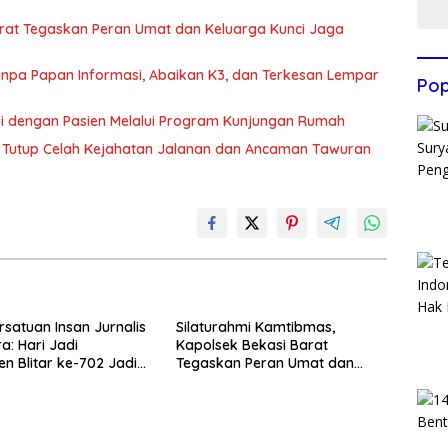
arat Tegaskan Peran Umat dan Keluarga Kunci Jaga
 Tanpa Papan Informasi, Abaikan K3, dan Terkesan Lempar
Pop
hmi dengan Pasien Melalui Program Kunjungan Rumah
rat Tutup Celah Kejahatan Jalanan dan Ancaman Tawuran
rsatuan Insan Jurnalis
Silaturahmi Kamtibmas,
a: Hari Jadi
Kapolsek Bekasi Barat
n Blitar ke-702 Jadi
Tegaskan Peran Umat dan
 Perkuat Sinergi
Keluarga Kunci Jaga
gunan
Kondusivitas Wilayah