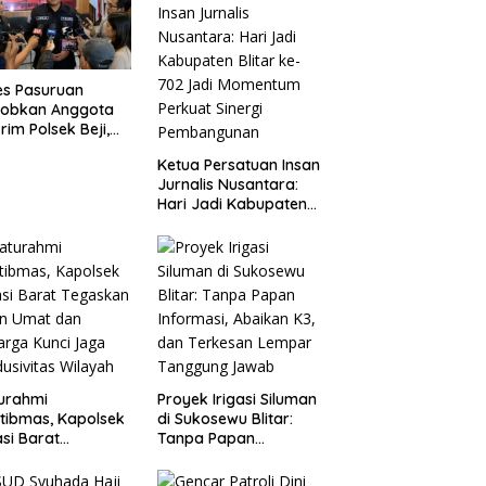
es Pasuruan
jobkan Anggota
rim Polsek Beji,
ud Komitmen
Ketua Persatuan Insan
sparansi
Jurnalis Nusantara:
anganan Dugaan
Hari Jadi Kabupaten
ganiayaan
Blitar ke-702 Jadi
Momentum Perkuat
Sinergi Pembangunan
turahmi
Proyek Irigasi Siluman
tibmas, Kapolsek
di Sukosewu Blitar:
si Barat
Tanpa Papan
askan Peran Umat
Informasi, Abaikan K3,
Keluarga Kunci
dan Terkesan Lempar