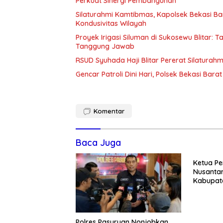
Perkuat Sinergi Pembangunan
Silaturahmi Kamtibmas, Kapolsek Bekasi B
Kondusivitas Wilayah
Proyek Irigasi Siluman di Sukosewu Blitar:
Tanggung Jawab
RSUD Syuhada Haji Blitar Pererat Silatura
Gencar Patroli Dini Hari, Polsek Bekasi Ba
Komentar
Baca Juga
Ketua Pe
Nusantar
Kabupate
Momentum
Pemban
Polres Pasuruan Nonjobkan