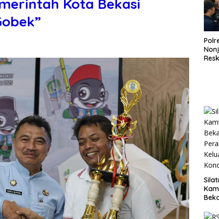
merintah Kota Bekasi
Gobek”
Polr
Non
Resk
Wuj
Tran
Pen
Pen
Sila
Kam
Beka
Teg
dan 