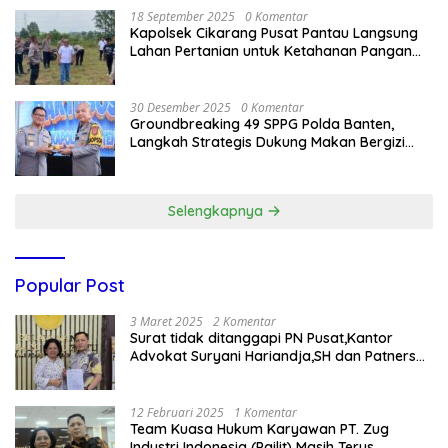
18 September 2025
0 Komentar
Kapolsek Cikarang Pusat Pantau Langsung
Lahan Pertanian untuk Ketahanan Pangan
Nasional
30 Desember 2025
0 Komentar
Groundbreaking 49 SPPG Polda Banten,
Langkah Strategis Dukung Makan Bergizi
Gratis
Selengkapnya
Popular Post
3 Maret 2025
2 Komentar
Surat tidak ditanggapi PN Pusat,Kantor
Advokat Suryani Hariandja,SH dan Patners
Bikin Pengaduan ke Mahkamah Agung RI
12 Februari 2025
1 Komentar
Team Kuasa Hukum Karyawan PT. Zug
Industri Indonesia (Pailit) Masih Terus