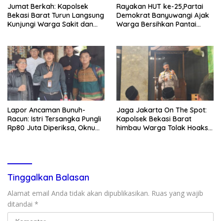
Jumat Berkah: Kapolsek
Rayakan HUT ke-25,Partai
Bekasi Barat Turun Langsung
Demokrat Banyuwangi Ajak
Kunjungi Warga Sakit dan
Warga Bersihkan Pantai
Lansia
Kedunen Desa Bomo
Lapor Ancaman Bunuh-
Jaga Jakarta On The Spot:
Racun: Istri Tersangka Pungli
Kapolsek Bekasi Barat
Rp80 Juta Diperiksa, Oknum
himbau Warga Tolak Hoaks
G Mengaku Utusan Kadis
& Cegah Tawuran Usai
Disdagperin
Sholat Jumat
Tinggalkan Balasan
Alamat email Anda tidak akan dipublikasikan.
Ruas yang wajib
ditandai
*