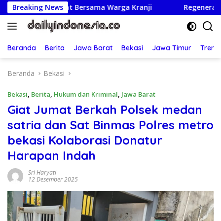
Langsung
mangat Bersama Warga Kranji
Breaking News
Regenerasi Adil: UBM Tet
ke
konten
Beranda
Berita
Jawa Barat
Bekasi
Jawa Timur
Treng
Beranda
Bekasi
Bekasi
,
Berita
,
Hukum dan Kriminal
,
Jawa Barat
Giat Jumat Berkah Polsek medan
satria dan Sat Binmas Polres metro
bekasi Kolaborasi Donatur
Harapan Indah
Sri Haryati
12 Desember 2025