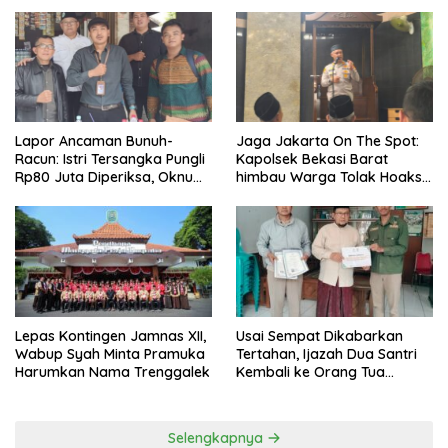
Lansia
Kedunen Desa Bomo
Lapor Ancaman Bunuh-
Jaga Jakarta On The Spot:
Racun: Istri Tersangka Pungli
Kapolsek Bekasi Barat
Rp80 Juta Diperiksa, Oknum
himbau Warga Tolak Hoaks
G Mengaku Utusan Kadis
& Cegah Tawuran Usai
Disdagperin
Sholat Jumat
Lepas Kontingen Jamnas XII,
Usai Sempat Dikabarkan
Wabup Syah Minta Pramuka
Tertahan, Ijazah Dua Santri
Harumkan Nama Trenggalek
Kembali ke Orang Tua
Secara Cuma-cuma
Selengkapnya