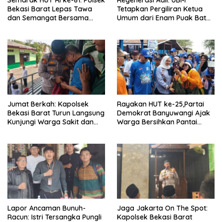
Bekasi Barat Lepas Tawa
Tetapkan Pergiliran Ketua
dan Semangat Bersama
Umum dari Enam Puak Batak
Warga Kranji
Muslim
Jumat Berkah: Kapolsek
Rayakan HUT ke-25,Partai
Bekasi Barat Turun Langsung
Demokrat Banyuwangi Ajak
Kunjungi Warga Sakit dan
Warga Bersihkan Pantai
Lansia
Kedunen Desa Bomo
Lapor Ancaman Bunuh-
Jaga Jakarta On The Spot:
Racun: Istri Tersangka Pungli
Kapolsek Bekasi Barat