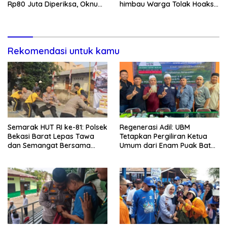
Rp80 Juta Diperiksa, Oknum
himbau Warga Tolak Hoaks
G Mengaku Utusan Kadis
& Cegah Tawuran Usai
Disdagperin
Sholat Jumat
Rekomendasi untuk kamu
Semarak HUT RI ke-81: Polsek
Regenerasi Adil: UBM
Bekasi Barat Lepas Tawa
Tetapkan Pergiliran Ketua
dan Semangat Bersama
Umum dari Enam Puak Batak
Warga Kranji
Muslim